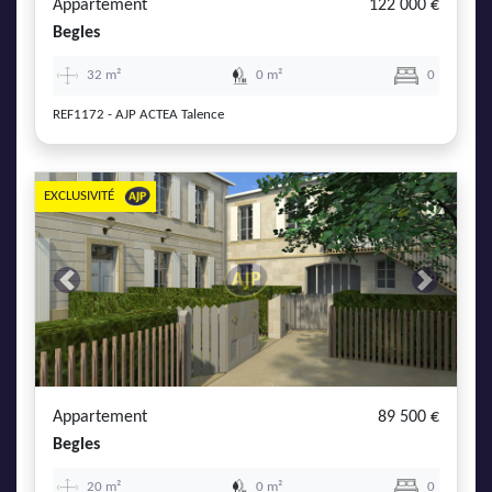
Appartement
122 000 €
Begles
32 m²
0 m²
0
REF1172 - AJP ACTEA Talence
EXCLUSIVITÉ
Previous
Next
Appartement
89 500 €
Begles
20 m²
0 m²
0