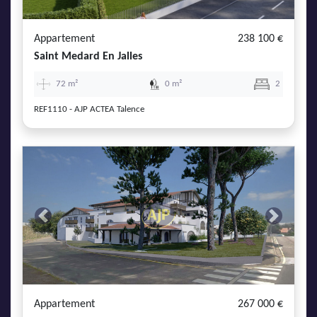
Appartement
238 100 €
Saint Medard En Jalles
72 m²
0 m²
2
REF1110 - AJP ACTEA Talence
Previous
Next
Appartement
267 000 €