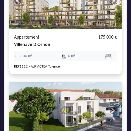
Previous
Next
Appartement
175 000 €
Villenave D Ornon
40 m²
0 m²
1
REF1112 - AJP ACTEA Talence
Previous
Next