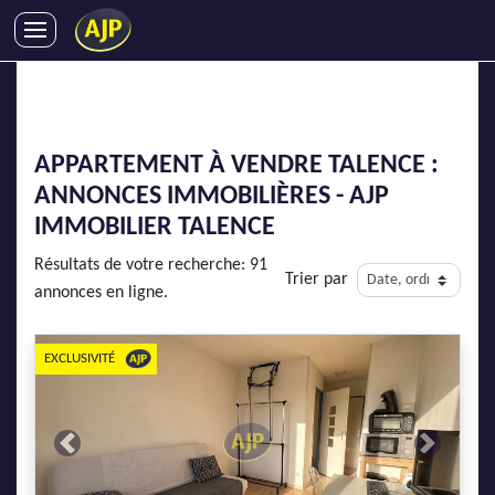
ACHATS
VENTES
LOCATIONS
APPARTEMENT À VENDRE TALENCE :
GESTION LOCATIVE
ANNONCES IMMOBILIÈRES - AJP
SYNDIC
IMMOBILIER TALENCE
LMNP
Résultats de votre recherche: 91
Trier par
IMMOBILIER NEUF
annonces en ligne.
LOCATIONS DE VACANCES
ENTREPRISES
EXCLUSIVITÉ
DEVENIR FRANCHISÉ
Previous
Next
AJP Recrute