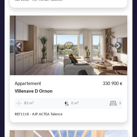
Previous
Next
Appartement
330 900 €
Villenave D Ornon
83 m²
0 m²
3
REF1116 - AJP ACTEA Talence