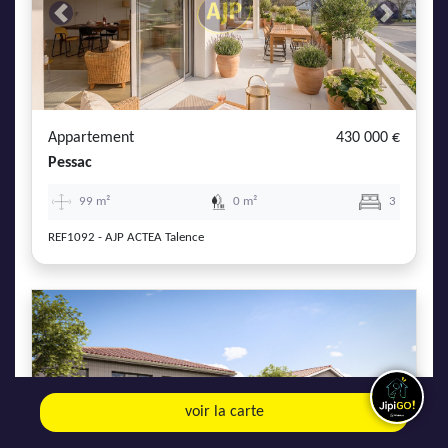
Previous
Next
Appartement
430 000 €
Pessac
99 m²
0 m²
3
REF1092 - AJP ACTEA Talence
Previous
Next
voir la carte