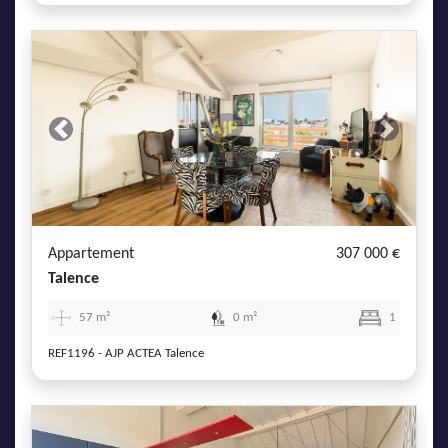
Previous
Next
Appartement
307 000 €
Talence
57 m²
0 m²
1
REF1196 - AJP ACTEA Talence