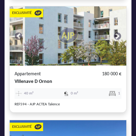
EXCLUSIVITÉ
Previous
Next
Appartement
180 000 €
Villenave D Ornon
40 m²
0 m²
1
REF594 - AJP ACTEA Talence
EXCLUSIVITÉ