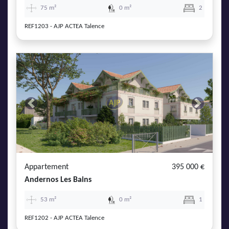
75 m²
0 m²
2
REF1203 - AJP ACTEA Talence
Previous
Next
Appartement
395 000 €
Andernos Les Bains
53 m²
0 m²
1
REF1202 - AJP ACTEA Talence