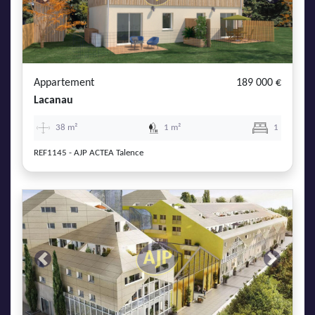
Previous
Next
Appartement
189 000 €
Lacanau
38 m²
1 m²
1
REF1145 - AJP ACTEA Talence
Previous
Next