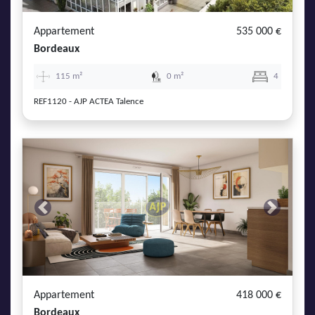
Appartement
535 000 €
Bordeaux
115 m²
0 m²
4
REF1120 - AJP ACTEA Talence
Previous
Next
Appartement
418 000 €
Bordeaux