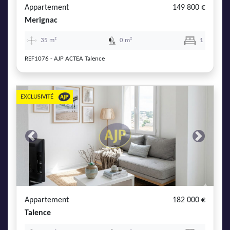
Appartement
149 800 €
Merignac
35 m²
0 m²
1
REF1076 - AJP ACTEA Talence
EXCLUSIVITÉ
Previous
Next
Appartement
182 000 €
Talence