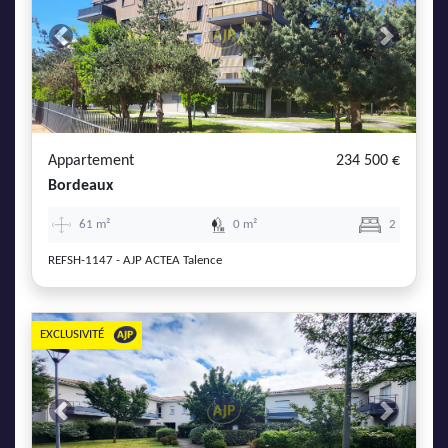
Previous
Next
Appartement
234 500 €
Bordeaux
61 m²
0 m²
2
REFSH-1147 - AJP ACTEA Talence
EXCLUSIVITÉ
Previous
Next