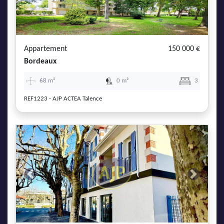
Appartement
150 000 €
Bordeaux
68 m²
0 m²
3
REF1223 - AJP ACTEA Talence
Previous
Next