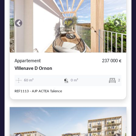
Previous
Next
Appartement
237 000 €
Villenave D Ornon
60 m²
0 m²
2
REF1113 - AJP ACTEA Talence