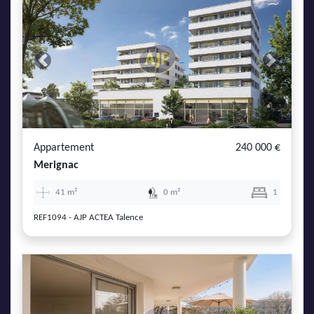
Previous
Next
Appartement
240 000 €
Merignac
41 m²
0 m²
1
REF1094 - AJP ACTEA Talence