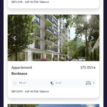
REF1106 - AJP ACTEA Talence
Previous
Next
Appartement
375 053 €
Bordeaux
98 m²
0 m²
4
REF1099 - AJP ACTEA Talence