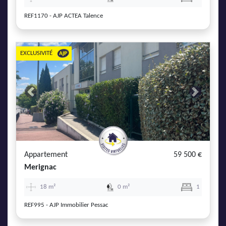
REF1170 - AJP ACTEA Talence
EXCLUSIVITÉ
Previous
Next
Appartement
59 500 €
Merignac
18 m²
0 m²
1
REF995 - AJP Immobilier Pessac