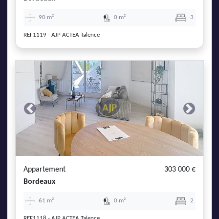
90 m²
0 m²
3
REF1119 - AJP ACTEA Talence
Previous
Next
Appartement
303 000 €
Bordeaux
61 m²
0 m²
2
REF1118 - AJP ACTEA Talence