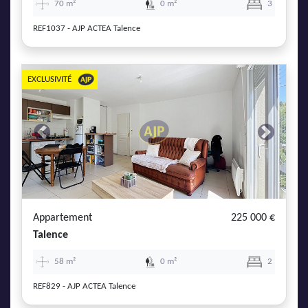
70 m²
0 m²
3
REF1037 - AJP ACTEA Talence
EXCLUSIVITÉ
Previous
Next
Appartement
225 000 €
Talence
58 m²
0 m²
2
REF829 - AJP ACTEA Talence