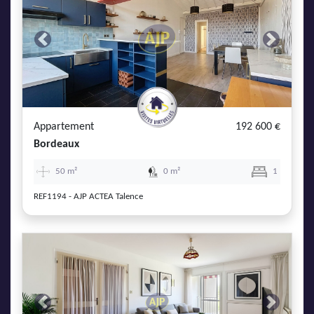
Previous
Next
Appartement
192 600 €
Bordeaux
×
50 m²
0 m²
1
REF1194 - AJP ACTEA Talence
Et si nous trouvions votre coup de cœur ?
Vous souhaitez
Previous
Next