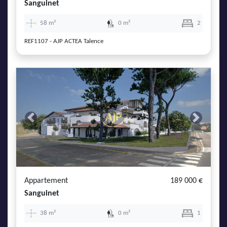
Sanguinet
58 m²
0 m²
2
REF1107 - AJP ACTEA Talence
Previous
Next
Appartement
189 000 €
Sanguinet
38 m²
0 m²
1