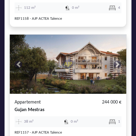
112 m²
0 m²
4
REF1158 - AJP ACTEA Talence
Previous
Next
Appartement
244 000 €
Gujan Mestras
38 m²
0 m²
1
REF1157 - AJP ACTEA Talence