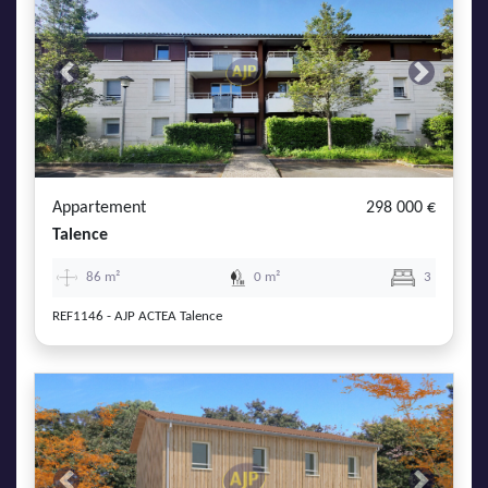
Previous
Next
Appartement
298 000 €
Talence
86 m²
0 m²
3
REF1146 - AJP ACTEA Talence