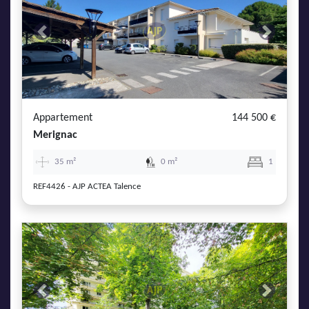
Previous
Next
Appartement
144 500 €
Merignac
35 m²
0 m²
1
REF4426 - AJP ACTEA Talence
Previous
Next