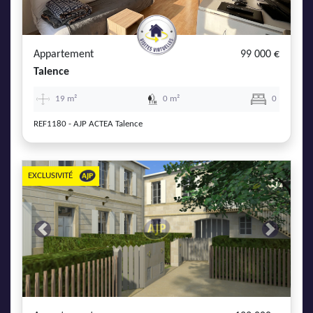
AJP Actualités
Service Qualité Clients
Appartement
99 000 €
Talence
19 m²
0 m²
0
REF1180 - AJP ACTEA Talence
EXCLUSIVITÉ
Previous
Next