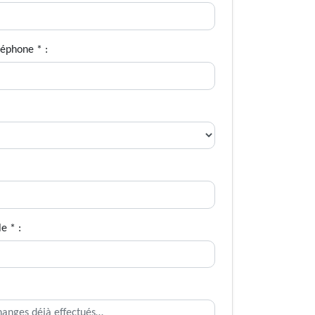
léphone * :
le * :