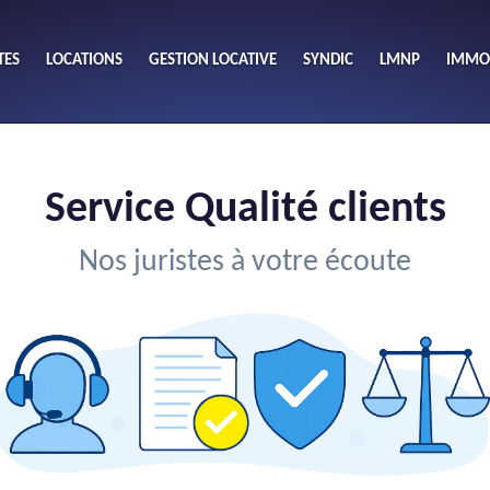
TES
LOCATIONS
GESTION LOCATIVE
SYNDIC
LMNP
IMMOB
A
ieu
Budget
S
Service Qualité clients
Nombre 
min
1
2
Nos juristes à votre écoute
eu
Surface 
max