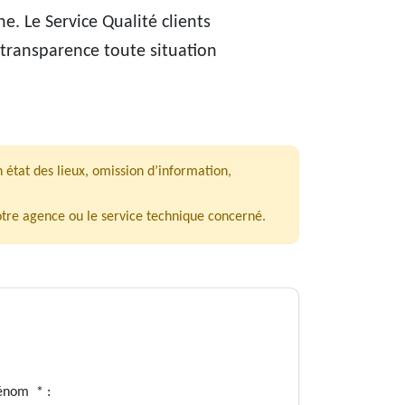
he. Le
Service Qualité clients
 transparence toute situation
n état des lieux, omission d’information,
tre agence ou le service technique concerné.
énom * :