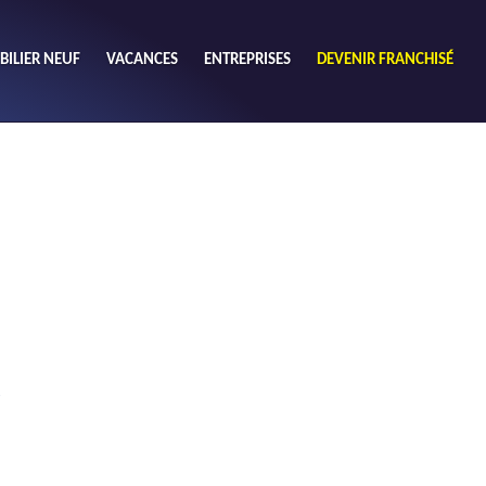
ILIER NEUF
VACANCES
ENTREPRISES
DEVENIR FRANCHISÉ
utres
Chercher
ouhaits (1)
de chambres mini
3
4 plus
habitable mini
m²