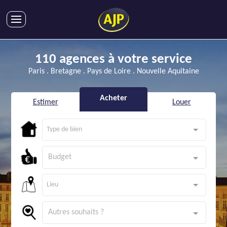
ACHATS
110 agences à votre service
VENTES
Paris . Bretagne . Pays de Loire . Nouvelle Aquitaine
LOCATIONS
GESTION LOCATIVE
Acheter
Estimer
Louer
SYNDIC
LMNP
Type de bien
IMMOBILIER NEUF
Budget
LOCATIONS DE VACANCES
ENTREPRISES
Lieu
DEVENIR FRANCHISÉ
Autres souhaits ?
AJP Recrute