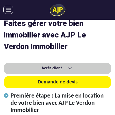
Faites gérer votre bien
ACHATS
VENTES
immobilier avec AJP Le
LOCATIONS
Verdon Immobilier
GESTION LOCATIVE
SYNDIC
LMNP
Accès client
IMMOBILIER NEUF
LOCATIONS DE VACANCES
Demande de devis
ENTREPRISES
Première étape : La mise en location
DEVENIR FRANCHISÉ
de votre bien avec AJP Le Verdon
Immobilier
AJP Recrute