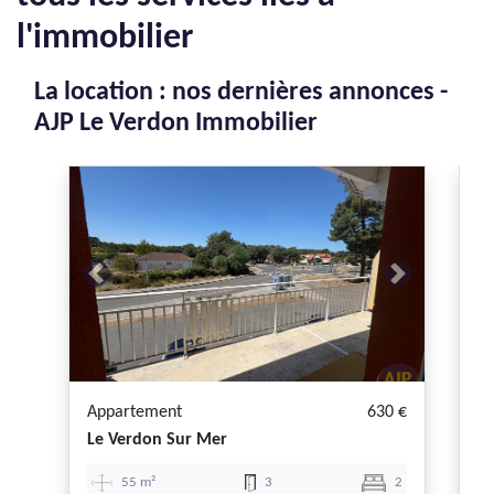
l'immobilier
La location : nos dernières annonces -
AJP Le Verdon Immobilier
Previous
Next
P
Appartement
630 €
Lo
Le Verdon Sur Mer
So
55 m²
3
2