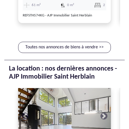
61 m²
0 m²
2
REFSTH574KG - AJP Immobilier Saint Herblain
RE
Toutes nos annonces de biens à vendre >>
La location : nos dernières annonces -
AJP Immobilier Saint Herblain
Previous
Next
P