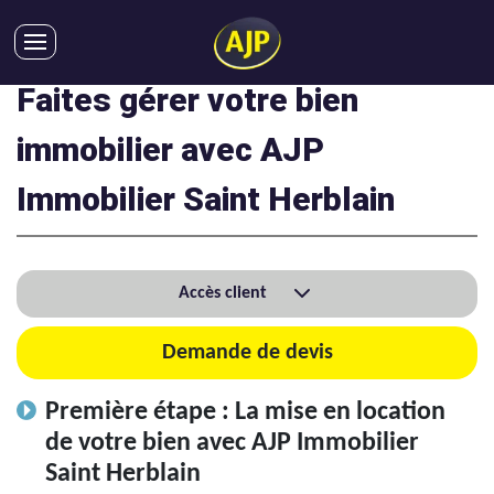
Faites gérer votre bien
ACHATS
VENTES
immobilier avec AJP
LOCATIONS
Immobilier Saint Herblain
GESTION LOCATIVE
SYNDIC
LMNP
Accès client
IMMOBILIER NEUF
LOCATIONS DE VACANCES
Demande de devis
ENTREPRISES
Première étape : La mise en location
DEVENIR FRANCHISÉ
de votre bien avec AJP Immobilier
Saint Herblain
AJP Recrute