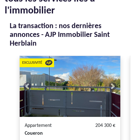
l'immobilier
La transaction : nos dernières
annonces - AJP Immobilier Saint
Herblain
EXCLUSIVITÉ
EXC
Previous
Next
P
Appartement
204 300 €
A
Coueron
C