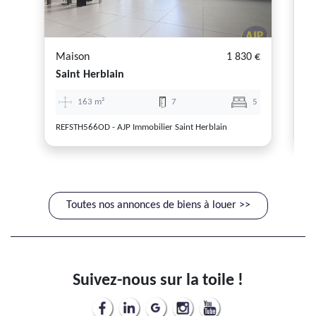
Maison
1 830 €
Lo
Saint Herblain
N
163 m²
7
5
REFSTH566OD - AJP Immobilier Saint Herblain
RE
Toutes nos annonces de biens à louer >>
Suivez-nous sur la toile !