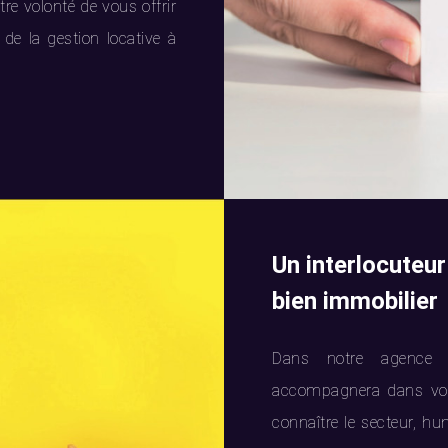
tre volonté de vous offrir
 de la gestion locative à
Un interlocuteur
bien immobilier
Dans notre agence i
accompagnera dans vos 
connaître le secteur, hum