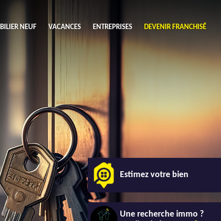
ILIER NEUF
VACANCES
ENTREPRISES
DEVENIR FRANCHISÉ
utres
Chercher
ouhaits (1)
de chambres mini
3
4 plus
habitable mini
m²
Estimez votre bien
Une recherche immo ?