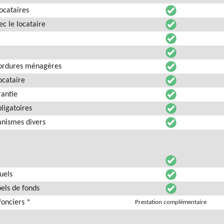
locataires
ec le locataire
d’ordures ménagères
ocataire
rantie
bligatoires
anismes divers
uels
els de fonds
fonciers *
Prestation complémentaire