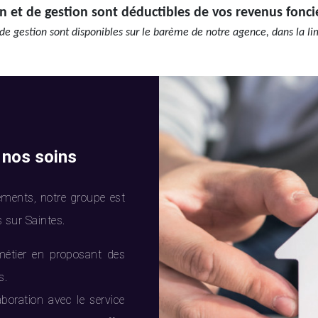
n et de gestion sont déductibles de vos revenus fonci
de gestion sont disponibles sur le barème de notre agence, dans la li
 nos soins
ments, notre groupe est
 sur Saintes.
métier en proposant des
s.
aboration avec le service