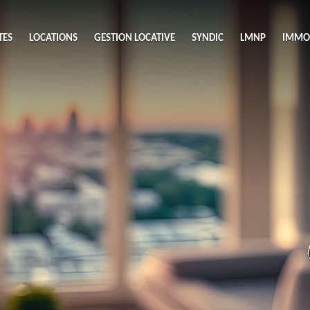
TES
LOCATIONS
GESTION LOCATIVE
SYNDIC
LMNP
IMMOB
A
ieu
Budget
S
Nombre 
min
1
2
eu
Surface 
max