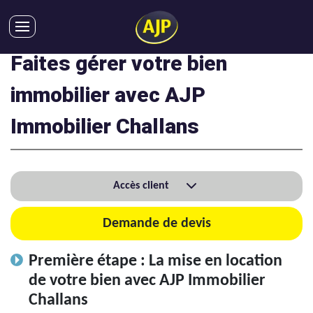
Faites gérer votre bien
ACHATS
VENTES
immobilier avec AJP
LOCATIONS
Immobilier Challans
GESTION LOCATIVE
SYNDIC
LMNP
Accès client
IMMOBILIER NEUF
LOCATIONS DE VACANCES
Demande de devis
ENTREPRISES
Première étape : La mise en location
DEVENIR FRANCHISÉ
de votre bien avec AJP Immobilier
Challans
AJP Recrute