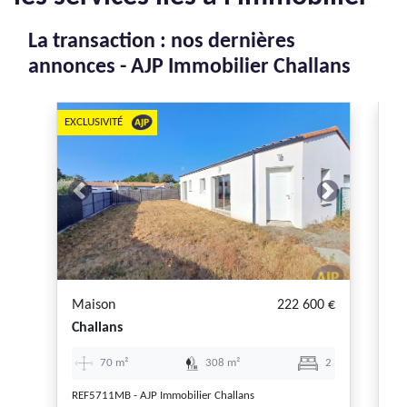
La transaction : nos dernières
annonces - AJP Immobilier Challans
EXCLUSIVITÉ
EXC
Previous
Next
P
Maison
222 600 €
Te
Challans
Fr
70 m²
308 m²
2
REF5711MB - AJP Immobilier Challans
RE