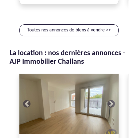
Toutes nos annonces de biens à vendre >>
La location : nos dernières annonces -
AJP Immobilier Challans
Previous
Next
P