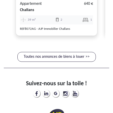
Appartement
640 €
M
Challans
Pa
39 m²
2
1
REF8072AG - AJP Immobilier Challans
RE
Toutes nos annonces de biens à louer >>
Suivez-nous sur la toile !