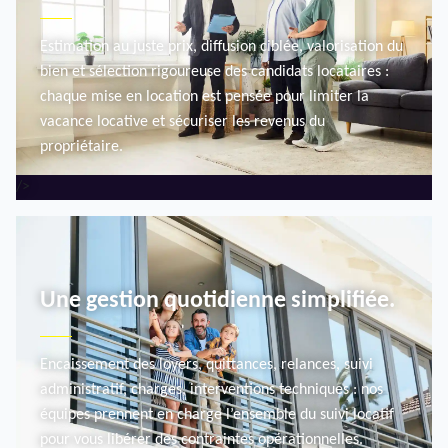
Estimation au juste prix, diffusion ciblée, valorisation du
bien et sélection rigoureuse des candidats locataires :
chaque mise en location est pensée pour limiter la
vacance locative et sécuriser les revenus du
propriétaire.
/>
MISE EN LOCATION
Une gestion quotidienne simplifiée.
Encaissement des loyers, quittances, relances, suivi
administratif, charges, interventions techniques : nos
équipes prennent en charge l’ensemble du suivi locatif
pour vous libérer des contraintes opérationnelles.