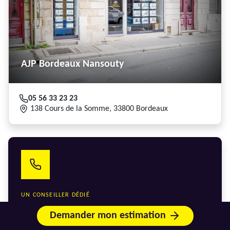
AJP Bordeaux Nansouty
05 56 33 23 23
138 Cours de la Somme, 33800 Bordeaux
UN CONSEILLER DÉDIÉ
Échangez avec l'agence la
Demander mon estimation
plus proche de votre bien.