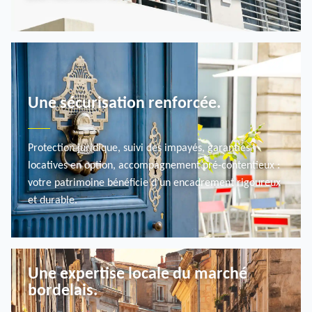
QUOTIDIEN
Une sécurisation renforcée.
Protection juridique, suivi des impayés, garanties
locatives en option, accompagnement pré-contentieux :
votre patrimoine bénéficie d’un encadrement rigoureux
et durable.
SÉCURITÉ
Une expertise locale du marché
bordelais.