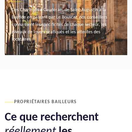
Des Chartrons à Caudéran, de Saint-Augustin à la
Bastide en passant par Le Bouscat, nos conseillers
connaissent les spécificités de chaque secteur, les
niveaux de loyers pratiqués et les attentes des
locataires.
LOCAL
PROPRIÉTAIRES BAILLEURS
Ce que recherchent
réellement
les