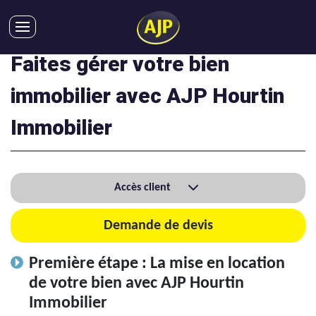
Faites gérer votre bien
ACHATS
VENTES
immobilier avec AJP Hourtin
LOCATIONS
Immobilier
GESTION LOCATIVE
SYNDIC
LMNP
Accès client
IMMOBILIER NEUF
LOCATIONS DE VACANCES
Demande de devis
ENTREPRISES
Première étape : La mise en location
DEVENIR FRANCHISÉ
de votre bien avec AJP Hourtin
Immobilier
AJP Recrute