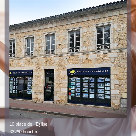
10 place de l'Eglise
33990 hourtin