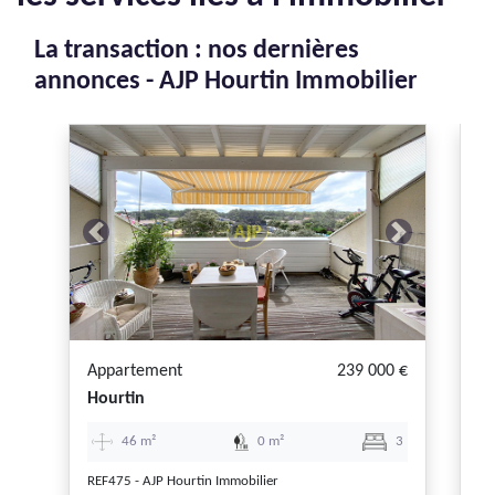
La transaction : nos dernières
annonces - AJP Hourtin Immobilier
EXC
Previous
Next
P
Appartement
239 000 €
A
Hourtin
Ho
46 m²
0 m²
3
REF475 - AJP Hourtin Immobilier
RE