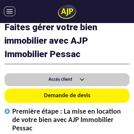
Faites gérer votre bien
ACHATS
VENTES
immobilier avec AJP
LOCATIONS
Immobilier Pessac
GESTION LOCATIVE
SYNDIC
LMNP
Accès client
IMMOBILIER NEUF
LOCATIONS DE VACANCES
Demande de devis
ENTREPRISES
Première étape : La mise en location
DEVENIR FRANCHISÉ
de votre bien avec AJP Immobilier
Pessac
AJP Recrute