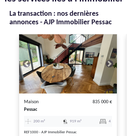
La transaction : nos dernières
annonces - AJP Immobilier Pessac
EXC
Previous
Next
P
Maison
835 000 €
A
Pessac
M
200 m²
919 m²
4
REF1000 - AJP Immobilier Pessac
RE