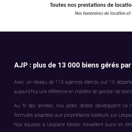
Toutes nos prestations de locatio
Nos honoraires de location et 
AJP : plus de 13 000 biens gérés par
Avec un réseau de 110 agences étendu sur 10 départe
aujourd’hui une référence en matière de gestion de bien
Au fil des années, nos pôles dédiés développent ce 
formules adaptées aux propriétaires bailleurs sur Lespa
Nos équipes à Lesparre Medoc travaillent aussi en étro