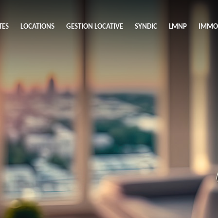
TES
LOCATIONS
GESTION LOCATIVE
SYNDIC
LMNP
IMMOB
A
ieu
Budget
S
Nombre 
min
1
2
eu
Surface 
max