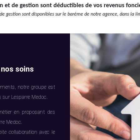
n et de gestion sont déductibles de vos revenus fonci
de gestion sont disponibles sur le barème de notre agence, dans la li
 nos soins
ments, notre groupe est
s sur Lesparre Medoc.
métier en proposant des
rre Medoc.
ite collaboration avec le