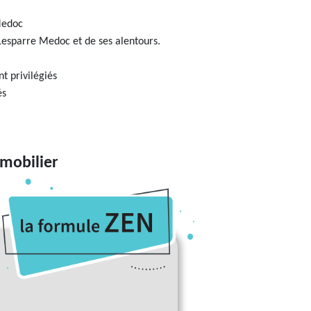
Medoc
Lesparre Medoc et de ses alentours.
t privilégiés
és
mmobilier