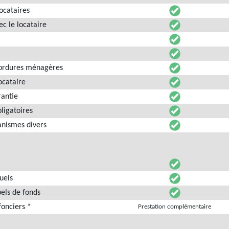
locataires
ec le locataire
d’ordures ménagères
ocataire
rantie
bligatoires
anismes divers
uels
els de fonds
fonciers *
Prestation complémentaire