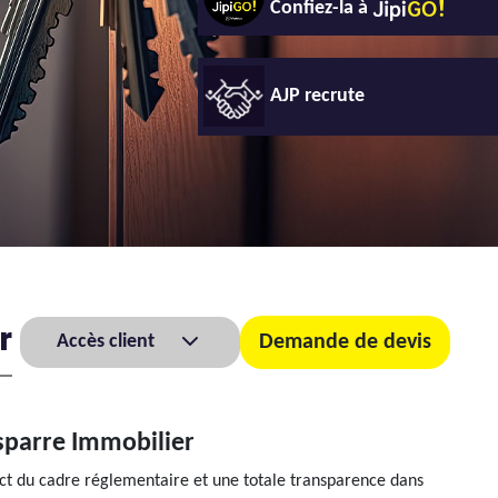
Confiez-la à
AJP recrute
r
Accès client
Demande de devis
esparre Immobilier
ect du cadre réglementaire et une totale transparence dans