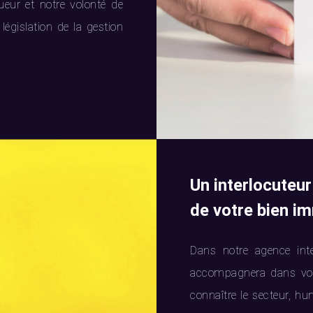
gueur et notre volonté de
 législation de la gestion
Un interlocuteu
de votre bien im
Dans notre agence int
accompagnera dans vos 
connaître le secteur, hum