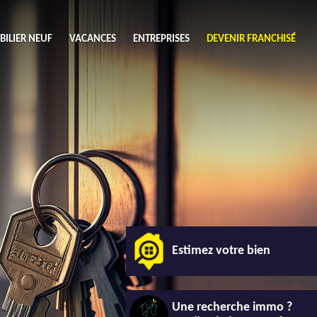
ILIER NEUF
VACANCES
ENTREPRISES
DEVENIR FRANCHISÉ
utres
Chercher
ouhaits (1)
de chambres mini
3
4 plus
habitable mini
m²
Estimez votre bien
Une recherche immo ?