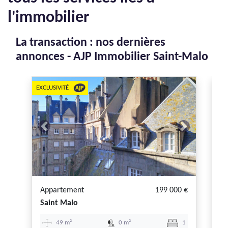
l'immobilier
La transaction : nos dernières
annonces - AJP Immobilier Saint-Malo
EXCLUSIVITÉ
Previous
Next
P
Appartement
199 000 €
A
Saint Malo
Sa
49 m²
0 m²
1