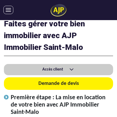
Faites gérer votre bien
ACHATS
VENTES
immobilier avec AJP
LOCATIONS
Immobilier Saint-Malo
GESTION LOCATIVE
SYNDIC
LMNP
Accès client
IMMOBILIER NEUF
LOCATIONS DE VACANCES
Demande de devis
ENTREPRISES
Première étape : La mise en location
DEVENIR FRANCHISÉ
de votre bien avec AJP Immobilier
Saint-Malo
AJP Recrute