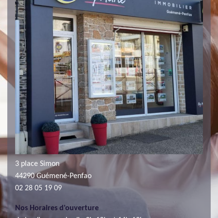
3 place Simon
44290 Guémené-Penfao
02 28 05 19 09
Nos Horaires d'ouverture