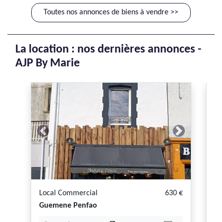
Toutes nos annonces de biens à vendre >>
La location : nos dernières annonces -
AJP By Marie
Previous
Next
P
Local Commercial
630 €
A
Guemene Penfao
G