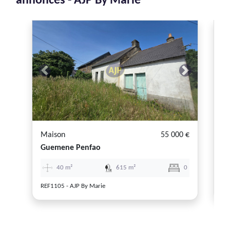
annonces - AJP By Marie
Previous
Next
P
Maison
55 000 €
M
Guemene Penfao
M
40 m²
615 m²
0
REF1105 - AJP By Marie
RE