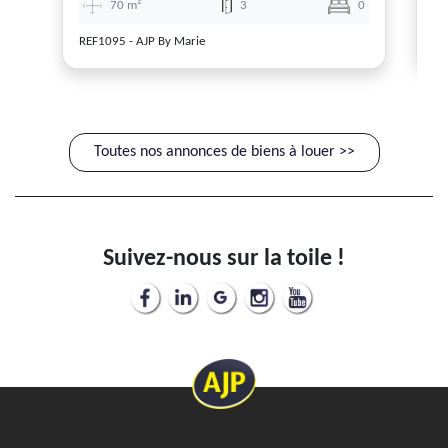
70 m²
3
0
REF1095 - AJP By Marie
RE
Toutes nos annonces de biens à louer >>
Suivez-nous sur la toile !