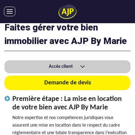
Faites gérer votre bien
ACHATS
VENTES
immobilier avec AJP By Marie
LOCATIONS
GESTION LOCATIVE
SYNDIC
Accès client
LMNP
Demande de devis
IMMOBILIER NEUF
LOCATIONS DE VACANCES
Première étape : La mise en location
ENTREPRISES
de votre bien avec AJP By Marie
DEVENIR FRANCHISÉ
Notre expertise et nos compétences juridiques vous
assurent une mise en location dans le respect du cadre
réglementaire et une totale transparence dans l’exécution
AJP Recrute