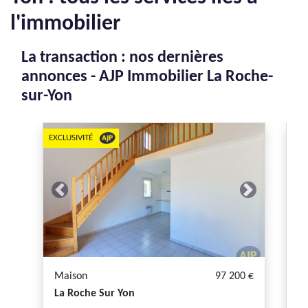
l'immobilier
La transaction : nos dernières
annonces - AJP Immobilier La Roche-
sur-Yon
EXCLUSIVITÉ
EXC
Previous
Next
P
Maison
97 200 €
M
La Roche Sur Yon
La