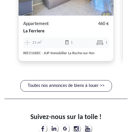
Appartement
460 €
A
La Ferriere
La
21 m²
1
1
REF2106EC - AJP Immobilier La Roche-sur-Yon
RE
Toutes nos annonces de biens à louer >>
Suivez-nous sur la toile !