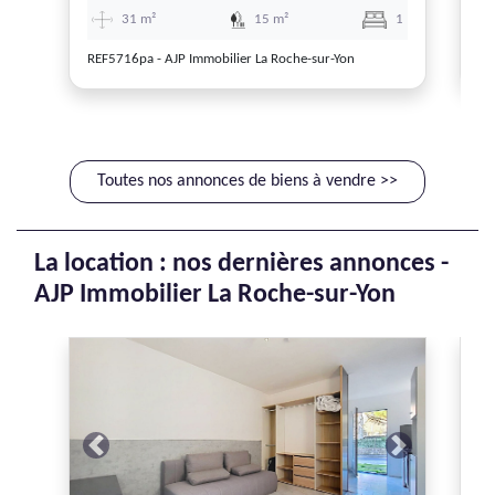
31 m²
15 m²
1
REF5716pa - AJP Immobilier La Roche-sur-Yon
RE
Toutes nos annonces de biens à vendre >>
La location : nos dernières annonces -
AJP Immobilier La Roche-sur-Yon
Previous
Next
P