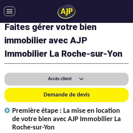
Faites gérer votre bien
ACHATS
VENTES
immobilier avec AJP
LOCATIONS
Immobilier La Roche-sur-Yon
GESTION LOCATIVE
SYNDIC
LMNP
Accès client
IMMOBILIER NEUF
LOCATIONS DE VACANCES
Demande de devis
ENTREPRISES
Première étape : La mise en location
DEVENIR FRANCHISÉ
de votre bien avec AJP Immobilier La
Roche-sur-Yon
AJP Recrute