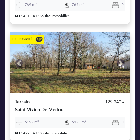
769 m²
769 m²
0
REF1451 - AJP Soulac Immobilier
EXCLUSIVITÉ
Previous
Next
Terrain
129 240 €
Saint Vivien De Medoc
6155 m²
6155 m²
0
REF1422 - AJP Soulac Immobilier