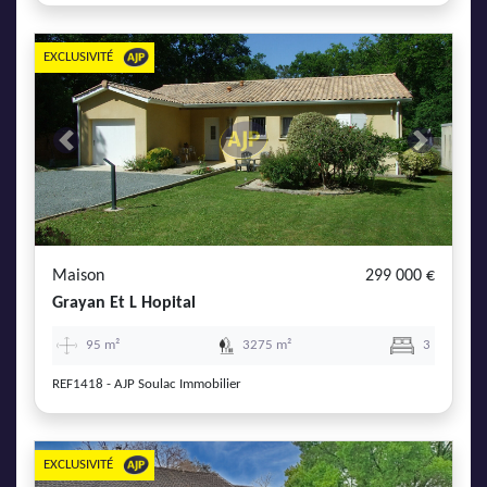
EXCLUSIVITÉ
Previous
Next
Maison
299 000 €
Grayan Et L Hopital
95 m²
3275 m²
3
REF1418 - AJP Soulac Immobilier
EXCLUSIVITÉ