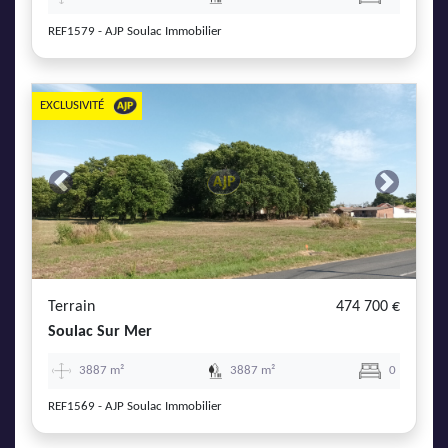
REF1579 - AJP Soulac Immobilier
EXCLUSIVITÉ
Previous
Next
Terrain
474 700 €
Soulac Sur Mer
3887 m²
3887 m²
0
REF1569 - AJP Soulac Immobilier