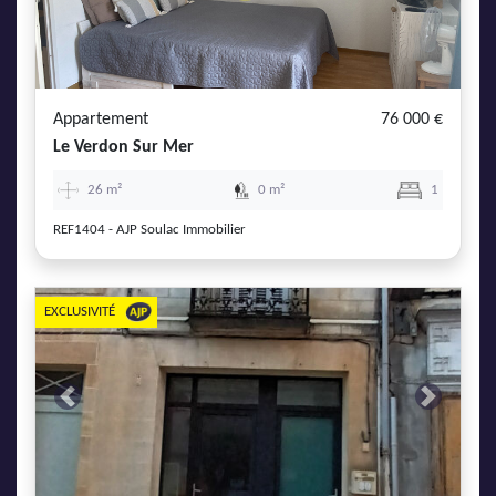
Appartement
76 000 €
Le Verdon Sur Mer
26 m²
0 m²
1
REF1404 - AJP Soulac Immobilier
EXCLUSIVITÉ
Previous
Next