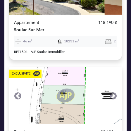
AJP Actualités
Service Qualité Clients
Appartement
118 190 €
Soulac Sur Mer
46 m²
18231 m²
2
REF1601 - AJP Soulac Immobilier
EXCLUSIVITÉ
Previous
Next