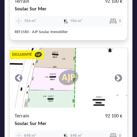
Terrain
92 100 €
Soulac Sur Mer
704 m²
704 m²
0
REF1580 - AJP Soulac Immobilier
EXCLUSIVITÉ
Previous
Next
Terrain
92 100 €
Soulac Sur Mer
698 m²
698 m²
0