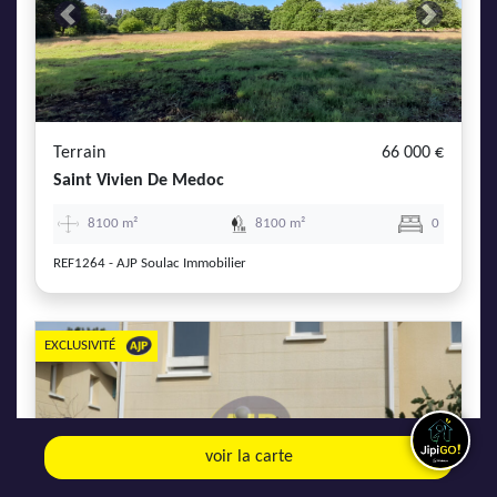
Previous
Next
Terrain
66 000 €
Saint Vivien De Medoc
8100 m²
8100 m²
0
REF1264 - AJP Soulac Immobilier
EXCLUSIVITÉ
Previous
Next
voir la carte