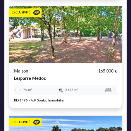
EXCLUSIVITÉ
Previous
Next
Maison
165 000 €
Lesparre Medoc
75 m²
3453 m²
1
REF1496 - AJP Soulac Immobilier
EXCLUSIVITÉ