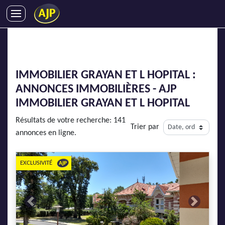
ACHATS
VENTES
LOCATIONS
IMMOBILIER GRAYAN ET L HOPITAL :
GESTION LOCATIVE
ANNONCES IMMOBILIÈRES - AJP
SYNDIC
IMMOBILIER GRAYAN ET L HOPITAL
LMNP
Résultats de votre recherche: 141
Trier par
IMMOBILIER NEUF
annonces en ligne.
LOCATIONS DE VACANCES
ENTREPRISES
EXCLUSIVITÉ
DEVENIR FRANCHISÉ
Previous
Next
AJP Recrute