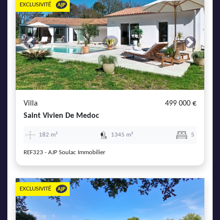
EXCLUSIVITÉ
Previous
Next
Villa
499 000 €
Saint Vivien De Medoc
182 m²
1345 m²
5
REF323 - AJP Soulac Immobilier
EXCLUSIVITÉ