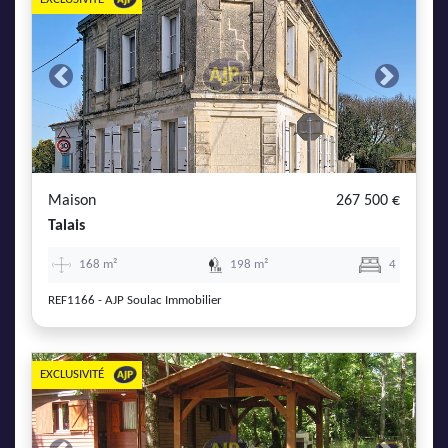
Previous
Next
Maison
267 500 €
Talais
168 m²
198 m²
4
REF1166 - AJP Soulac Immobilier
EXCLUSIVITÉ