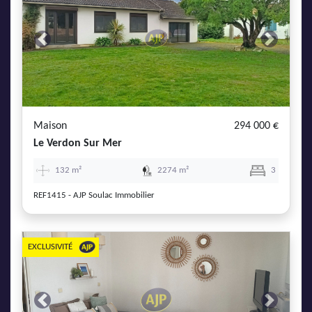
Previous
Next
Maison
294 000 €
Le Verdon Sur Mer
132 m²
2274 m²
3
REF1415 - AJP Soulac Immobilier
EXCLUSIVITÉ
Previous
Next