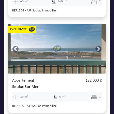
60 m²
260 m²
2
REF1504 - AJP Soulac Immobilier
EXCLUSIVITÉ
Previous
Next
Appartement
182 000 €
Soulac Sur Mer
39 m²
0 m²
1
REF1500 - AJP Soulac Immobilier