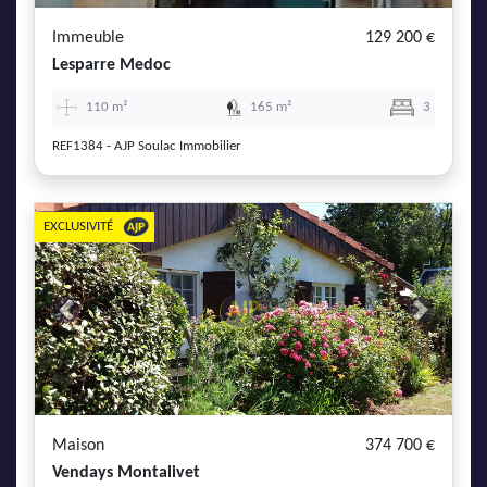
Immeuble
129 200 €
Lesparre Medoc
110 m²
165 m²
3
REF1384 - AJP Soulac Immobilier
EXCLUSIVITÉ
Previous
Next
Maison
374 700 €
Vendays Montalivet