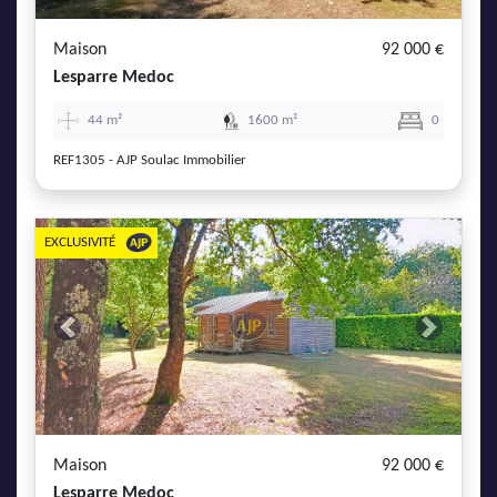
Maison
92 000 €
Lesparre Medoc
44 m²
1600 m²
0
REF1305 - AJP Soulac Immobilier
EXCLUSIVITÉ
Previous
Next
Maison
92 000 €
Lesparre Medoc