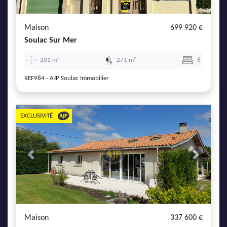
Maison
699 920 €
Soulac Sur Mer
201 m²
271 m²
6
REF984 - AJP Soulac Immobilier
EXCLUSIVITÉ
Previous
Next
Maison
337 600 €