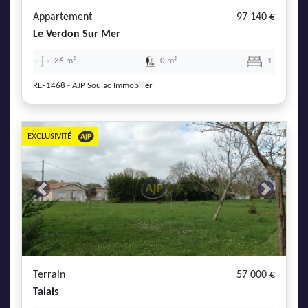
Appartement
97 140 €
Le Verdon Sur Mer
36 m²
0 m²
1
REF1468 - AJP Soulac Immobilier
EXCLUSIVITÉ
Previous
Next
Terrain
57 000 €
Talais