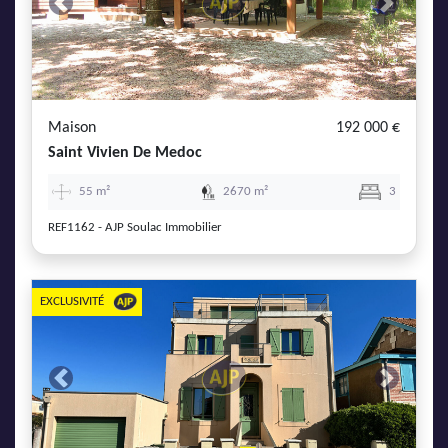
Previous
Next
Maison
192 000 €
Saint Vivien De Medoc
55 m²
2670 m²
3
REF1162 - AJP Soulac Immobilier
EXCLUSIVITÉ
Previous
Next