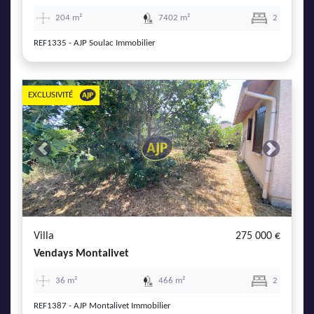
204 m²
7402 m²
2
REF1335 - AJP Soulac Immobilier
EXCLUSIVITÉ
Previous
Next
Villa
275 000 €
Vendays Montalivet
36 m²
466 m²
2
REF1387 - AJP Montalivet Immobilier