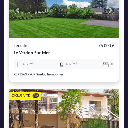
Previous
Next
Terrain
76 000 €
Le Verdon Sur Mer
407 m²
407 m²
0
REF1563 - AJP Soulac Immobilier
EXCLUSIVITÉ
Previous
Next