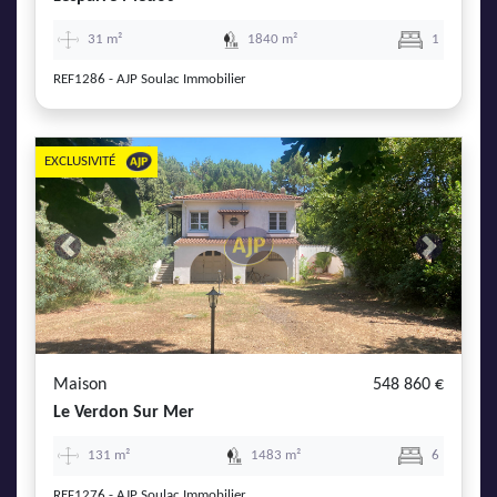
31 m²
1840 m²
1
REF1286 - AJP Soulac Immobilier
EXCLUSIVITÉ
Previous
Next
Maison
548 860 €
Le Verdon Sur Mer
131 m²
1483 m²
6
REF1276 - AJP Soulac Immobilier