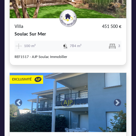
Villa
451 500 €
Soulac Sur Mer
100 m²
784 m²
3
REF1517 - AJP Soulac Immobilier
EXCLUSIVITÉ
Previous
Next