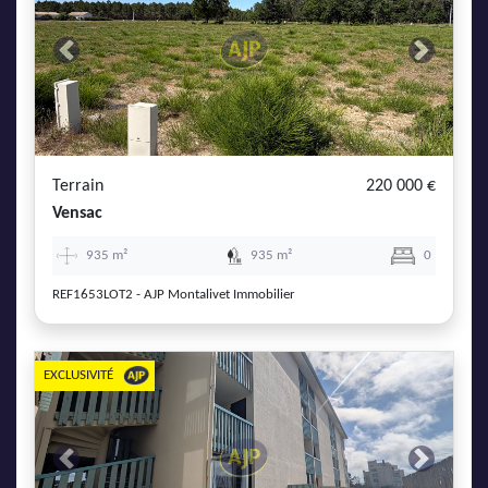
Previous
Next
Terrain
220 000 €
Vensac
935 m²
935 m²
0
REF1653LOT2 - AJP Montalivet Immobilier
EXCLUSIVITÉ
Previous
Next