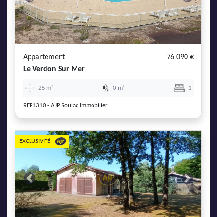
Previous
Next
Appartement
76 090 €
Le Verdon Sur Mer
25 m²
0 m²
1
REF1310 - AJP Soulac Immobilier
EXCLUSIVITÉ
Previous
Next