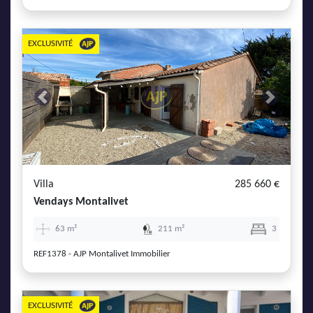
EXCLUSIVITÉ
Previous
Next
Villa
285 660 €
Vendays Montalivet
63 m²
211 m²
3
REF1378 - AJP Montalivet Immobilier
EXCLUSIVITÉ