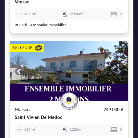
Vensac
101 m²
2594 m²
2
REF978 - AJP Soulac Immobilier
EXCLUSIVITÉ
Previous
Next
Maison
249 000 €
Saint Vivien De Medoc
217 m²
2225 m²
5