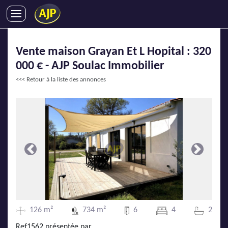
ACHATS
Vente maison Grayan Et L Hopital : 320
VENTES
000 € - AJP Soulac Immobilier
LOCATIONS
<<< Retour à la liste des annonces
GESTION LOCATIVE
SYNDIC
LMNP
IMMOBILIER NEUF
LOCATIONS DE VACANCES
Précédente
Suivante
ENTREPRISES
DEVENIR FRANCHISÉ
126 m²
734 m²
6
4
2
AJP Recrute
Ref1562 présentée par