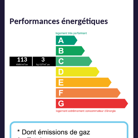
Performances énergétiques
113
3
KWh/m²/an
kg CO²/m².an