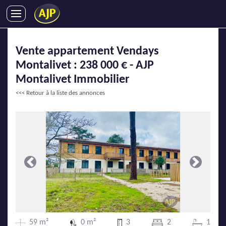
ACHATS
Vente appartement Vendays
VENTES
Montalivet : 238 000 € - AJP
LOCATIONS
Montalivet Immobilier
GESTION LOCATIVE
<<< Retour à la liste des annonces
SYNDIC
LMNP
IMMOBILIER NEUF
LOCATIONS DE VACANCES
ENTREPRISES
Précédente
Suivante
DEVENIR FRANCHISÉ
AJP Recrute
59 m²
0 m²
3
2
1