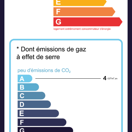
4
CO²/m².an