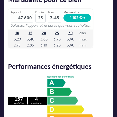
Mensualité pour ce bien
Performances énergétiques
157
4
KWh/m²/an
kg CO²/m².an