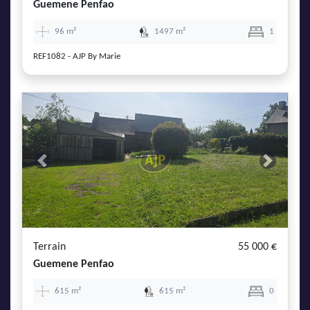
Guemene Penfao
96 m²
1497 m²
1
REF1082 - AJP By Marie
Previous
Next
Terrain
55 000 €
Guemene Penfao
615 m²
615 m²
0