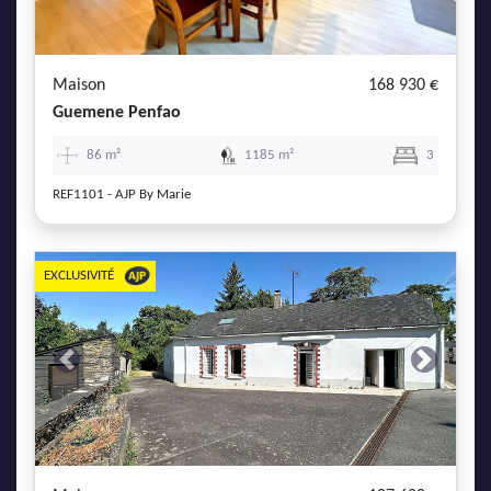
AJP Actualités
Service Qualité Clients
Maison
168 930 €
Guemene Penfao
86 m²
1185 m²
3
REF1101 - AJP By Marie
EXCLUSIVITÉ
Previous
Next