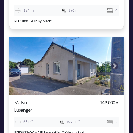
124 m²
196 m²
4
REF1088 - AJP By Marie
Previous
Next
Maison
149 000 €
Lusanger
68 m²
1094 m²
2
REF3922-OG - AJP Immobilier Châteaubriant