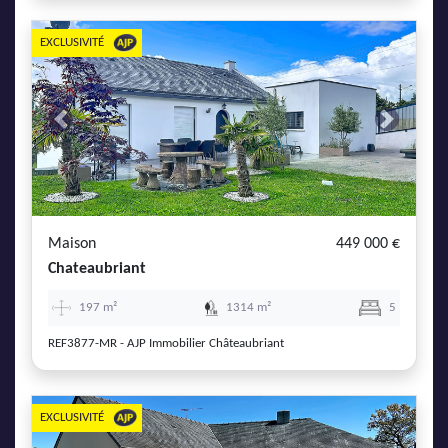
EXCLUSIVITÉ
Previous
Next
Maison
449 000 €
Chateaubriant
197 m²
1314 m²
5
REF3877-MR - AJP Immobilier Châteaubriant
EXCLUSIVITÉ