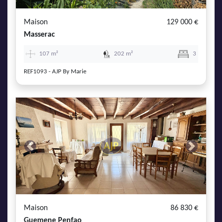
Maison
129 000 €
Masserac
107 m²
202 m²
3
REF1093 - AJP By Marie
Previous
Next
Maison
86 830 €
Guemene Penfao