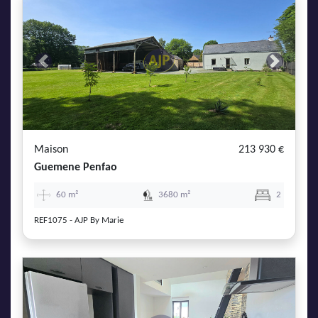
Previous
Next
Maison
213 930 €
Guemene Penfao
60 m²
3680 m²
2
REF1075 - AJP By Marie