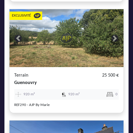
EXCLUSIVITÉ
Previous
Next
Terrain
25 500 €
Guenouvry
920 m²
920 m²
0
REF290 - AJP By Marie