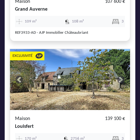
Maison
107 600 €
Grand Auverne
109 m²
108 m²
3
REF3933-AD - AJP Immobilier Châteaubriant
EXCLUSIVITÉ
Previous
Next
Maison
139 100 €
Louisfert
170 m²
2756 m²
3