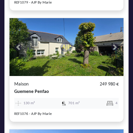
REF1079 - AJP By Marie
Previous
Next
Maison
249 980 €
Guemene Penfao
130 m²
701 m²
4
REF1076 - AJP By Marie