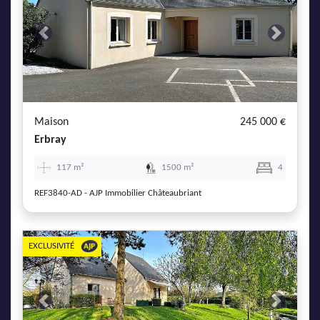
Previous
Next
Maison
245 000 €
Erbray
117 m²
1500 m²
4
REF3840-AD - AJP Immobilier Châteaubriant
EXCLUSIVITÉ
Previous
Next