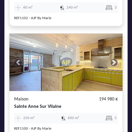
60 m²
240 m²
3
REF1102 - AJP By Marie
Previous
Next
Maison
194 980 €
Sainte Anne Sur Vilaine
250 m²
600 m²
5
REF1100 - AJP By Marie