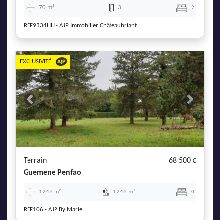
70 m²
3
2
REF9334HH - AJP Immobilier Châteaubriant
EXCLUSIVITÉ
Previous
Next
Terrain
68 500 €
Guemene Penfao
1249 m²
1249 m²
0
REF106 - AJP By Marie