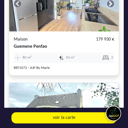
Previous
Next
Maison
179 930 €
Guemene Penfao
80 m²
50 m²
2
REF1072 - AJP By Marie
Previous
Next
voir la carte