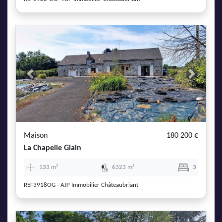
Previous
Next
Maison
180 200 €
La Chapelle Glain
133 m²
6323 m²
3
REF3918OG - AJP Immobilier Châteaubriant