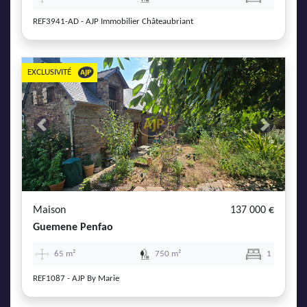
REF3941-AD - AJP Immobilier Châteaubriant
EXCLUSIVITÉ
Previous
Next
Maison
137 000 €
Guemene Penfao
65 m²
750 m²
1
REF1087 - AJP By Marie