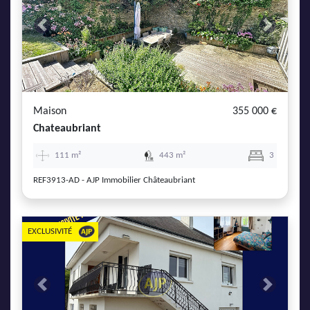
Previous
Next
Maison
355 000 €
Chateaubriant
111 m²
443 m²
3
REF3913-AD - AJP Immobilier Châteaubriant
EXCLUSIVITÉ
Previous
Next