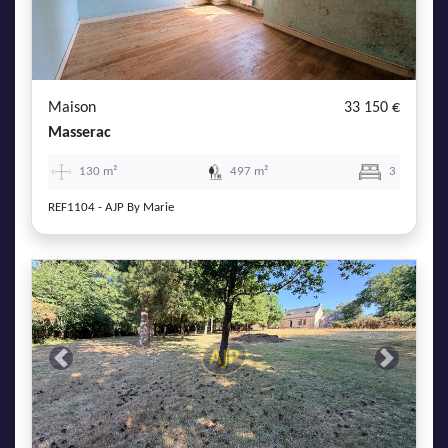
Maison
33 150 €
Masserac
130 m²
497 m²
3
REF1104 - AJP By Marie
Previous
Next