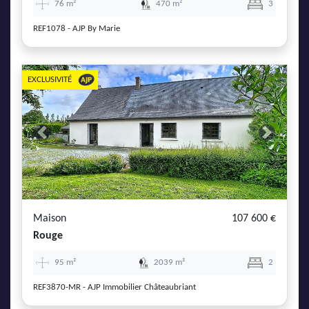
76 m²
470 m²
3
REF1078 - AJP By Marie
EXCLUSIVITÉ
Previous
Next
Maison
107 600 €
Rouge
95 m²
2039 m²
2
REF3870-MR - AJP Immobilier Châteaubriant