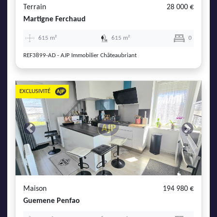
Terrain
28 000 €
Martigne Ferchaud
615 m²
615 m²
0
REF3899-AD - AJP Immobilier Châteaubriant
EXCLUSIVITÉ
Previous
Next
Maison
194 980 €
Guemene Penfao