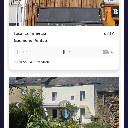
Previous
Next
Local Commercial
630 €
Guemene Penfao
70 m²
3
0
REF1095 - AJP By Marie
Previous
Next