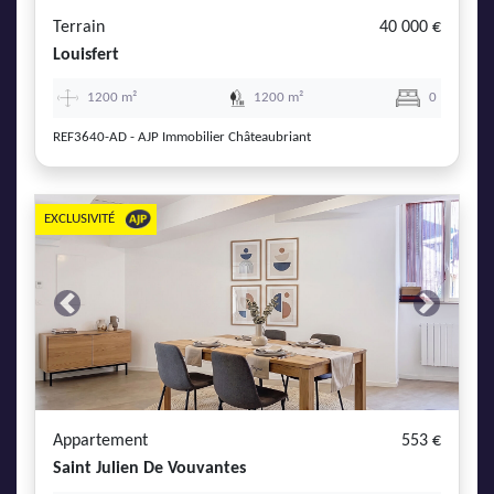
Terrain
40 000 €
Louisfert
1200 m²
1200 m²
0
REF3640-AD - AJP Immobilier Châteaubriant
EXCLUSIVITÉ
Previous
Next
Appartement
553 €
Saint Julien De Vouvantes