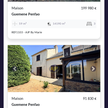
Maison
199 980 €
Guemene Penfao
59 m²
14190 m²
3
REF1103 - AJP By Marie
Previous
Next
Maison
91 830 €
Guemene Penfao