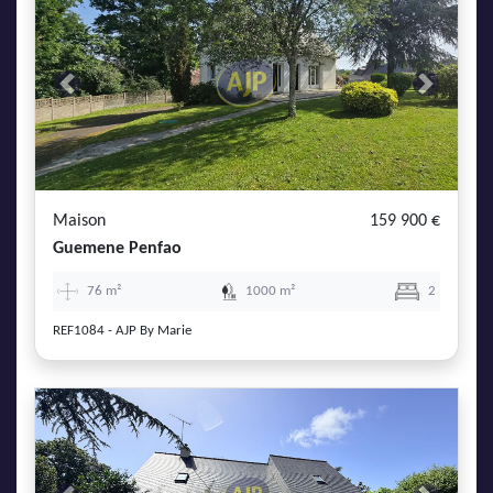
Previous
Next
Maison
159 900 €
Guemene Penfao
76 m²
1000 m²
2
REF1084 - AJP By Marie