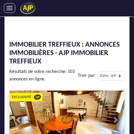
ACHATS
VENTES
LOCATIONS
IMMOBILIER TREFFIEUX : ANNONCES
GESTION LOCATIVE
IMMOBILIÈRES - AJP IMMOBILIER
SYNDIC
TREFFIEUX
LMNP
Résultats de votre recherche: 103
Trier par
IMMOBILIER NEUF
annonces en ligne.
LOCATIONS DE VACANCES
ENTREPRISES
EXCLUSIVITÉ
DEVENIR FRANCHISÉ
Previous
Next
AJP Recrute