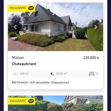
EXCLUSIVITÉ
Previous
Next
Maison
228 800 €
Chateaubriant
166 m²
1020 m²
5
REF3940OG - AJP Immobilier Châteaubriant
EXCLUSIVITÉ