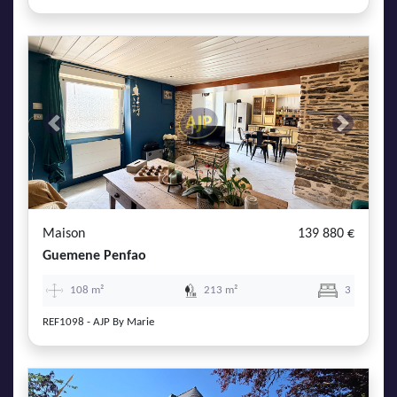
Previous
Next
Maison
139 880 €
Guemene Penfao
108 m²
213 m²
3
REF1098 - AJP By Marie