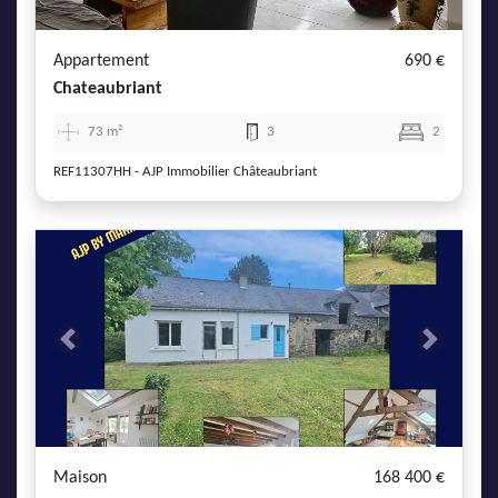
Appartement
690 €
Chateaubriant
73 m²
3
2
REF11307HH - AJP Immobilier Châteaubriant
Previous
Next
Maison
168 400 €