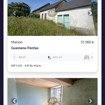
Previous
Next
Maison
55 000 €
Guemene Penfao
40 m²
615 m²
0
REF1105 - AJP By Marie
Previous
Next