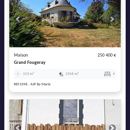
Previous
Next
Maison
250 400 €
Grand Fougeray
153 m²
2356 m²
4
REF1096 - AJP By Marie