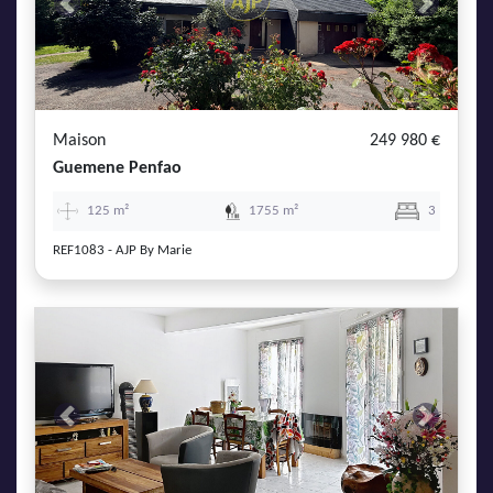
Previous
Next
Maison
249 980 €
Guemene Penfao
125 m²
1755 m²
3
REF1083 - AJP By Marie
Previous
Next