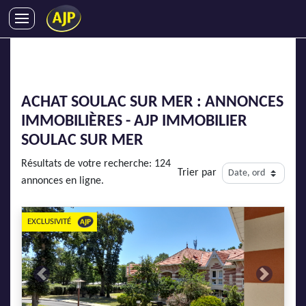
ACHATS
VENTES
LOCATIONS
ACHAT SOULAC SUR MER : ANNONCES
GESTION LOCATIVE
IMMOBILIÈRES - AJP IMMOBILIER
SYNDIC
SOULAC SUR MER
LMNP
Résultats de votre recherche: 124
Trier par
IMMOBILIER NEUF
annonces en ligne.
LOCATIONS DE VACANCES
ENTREPRISES
EXCLUSIVITÉ
DEVENIR FRANCHISÉ
Previous
Next
AJP Recrute