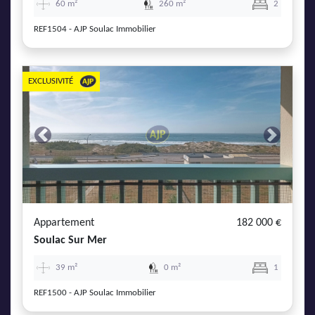
60 m²
260 m²
2
REF1504 - AJP Soulac Immobilier
EXCLUSIVITÉ
Previous
Next
Appartement
182 000 €
Soulac Sur Mer
39 m²
0 m²
1
REF1500 - AJP Soulac Immobilier