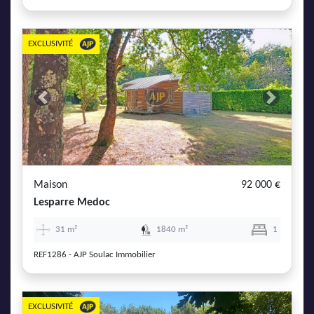
EXCLUSIVITÉ
Previous
Next
Maison
92 000 €
Lesparre Medoc
31 m²
1840 m²
1
REF1286 - AJP Soulac Immobilier
EXCLUSIVITÉ