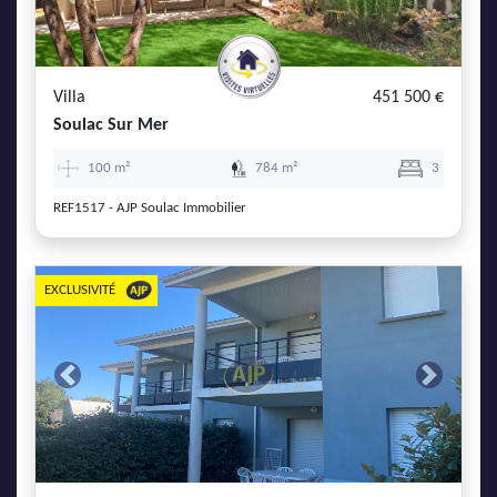
Villa
451 500 €
Soulac Sur Mer
100 m²
784 m²
3
REF1517 - AJP Soulac Immobilier
EXCLUSIVITÉ
Previous
Next