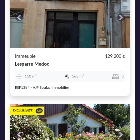
Previous
Next
Immeuble
129 200 €
Lesparre Medoc
×
110 m²
165 m²
3
REF1384 - AJP Soulac Immobilier
Et si nous trouvions votre coup de cœur ?
EXCLUSIVITÉ
Vous souhaitez
Previous
Next