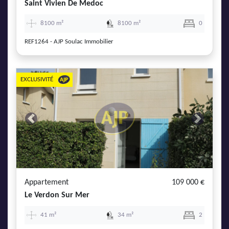
Saint Vivien De Medoc
8100 m²
8100 m²
0
REF1264 - AJP Soulac Immobilier
EXCLUSIVITÉ
Previous
Next
Appartement
109 000 €
Le Verdon Sur Mer
41 m²
34 m²
2