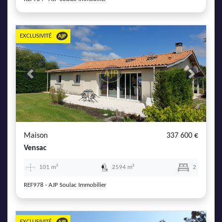
EXCLUSIVITÉ
Previous
Next
Maison
337 600 €
Vensac
101 m²
2594 m²
2
REF978 - AJP Soulac Immobilier
EXCLUSIVITÉ