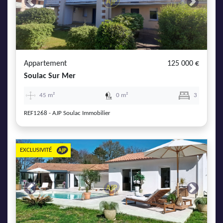
Previous
Next
Appartement
125 000 €
Soulac Sur Mer
45 m²
0 m²
3
REF1268 - AJP Soulac Immobilier
EXCLUSIVITÉ
Previous
Next