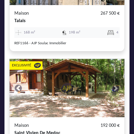
Maison
267 500 €
Talais
168 m²
198 m²
4
REF1166 - AJP Soulac Immobilier
EXCLUSIVITÉ
Previous
Next
Maison
192 000 €
Saint Vivien De Medoc