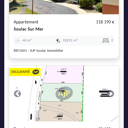
AJP Actualités
Service Qualité Clients
Appartement
118 190 €
Soulac Sur Mer
46 m²
18231 m²
2
REF1601 - AJP Soulac Immobilier
EXCLUSIVITÉ
Previous
Next