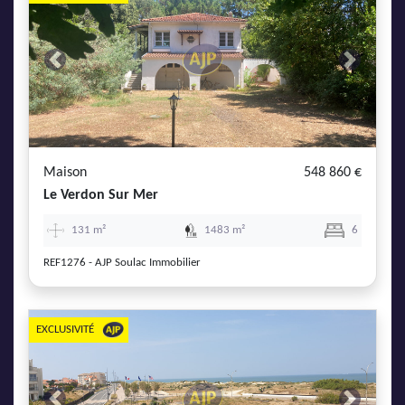
Previous
Next
Maison
548 860 €
Le Verdon Sur Mer
131 m²
1483 m²
6
REF1276 - AJP Soulac Immobilier
EXCLUSIVITÉ