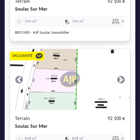
Terrain
92 100 €
Soulac Sur Mer
704 m²
704 m²
0
REF1580 - AJP Soulac Immobilier
EXCLUSIVITÉ
Previous
Next
Terrain
92 100 €
Soulac Sur Mer
698 m²
698 m²
0