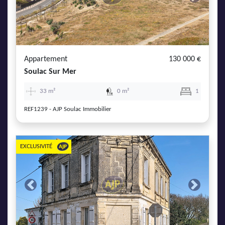
Previous
Next
Appartement
130 000 €
Soulac Sur Mer
33 m²
0 m²
1
REF1239 - AJP Soulac Immobilier
EXCLUSIVITÉ
Previous
Next