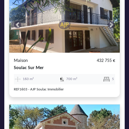
Previous
Next
Maison
432 755 €
Soulac Sur Mer
160 m²
700 m²
5
REF1603 - AJP Soulac Immobilier