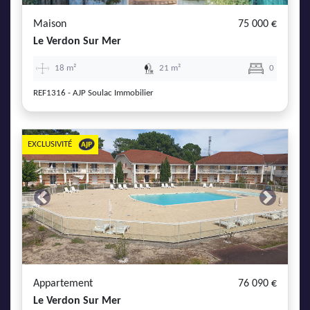
Maison
75 000 €
Le Verdon Sur Mer
18 m²
21 m²
0
REF1316 - AJP Soulac Immobilier
EXCLUSIVITÉ
Previous
Next
Appartement
76 090 €
Le Verdon Sur Mer