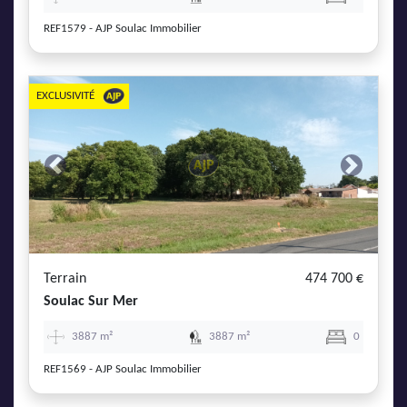
REF1579 - AJP Soulac Immobilier
EXCLUSIVITÉ
Previous
Next
Terrain
474 700 €
Soulac Sur Mer
3887 m²
3887 m²
0
REF1569 - AJP Soulac Immobilier