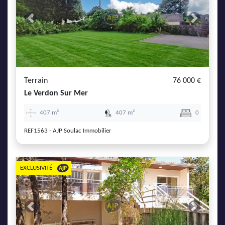
Previous
Next
Terrain
76 000 €
Le Verdon Sur Mer
407 m²
407 m²
0
REF1563 - AJP Soulac Immobilier
EXCLUSIVITÉ
Previous
Next