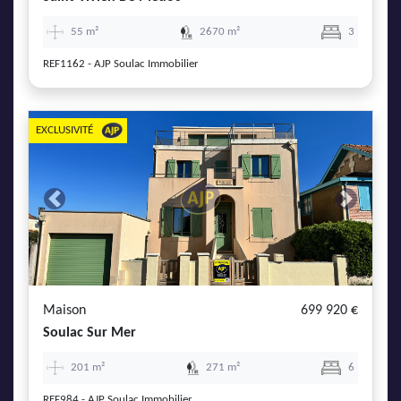
55 m²
2670 m²
3
REF1162 - AJP Soulac Immobilier
EXCLUSIVITÉ
Previous
Next
Maison
699 920 €
Soulac Sur Mer
201 m²
271 m²
6
REF984 - AJP Soulac Immobilier