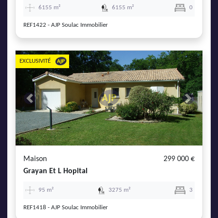
6155 m²
6155 m²
0
REF1422 - AJP Soulac Immobilier
EXCLUSIVITÉ
Previous
Next
Maison
299 000 €
Grayan Et L Hopital
95 m²
3275 m²
3
REF1418 - AJP Soulac Immobilier