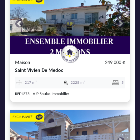
Previous
Next
Maison
249 000 €
Saint Vivien De Medoc
217 m²
2225 m²
5
REF1273 - AJP Soulac Immobilier
EXCLUSIVITÉ