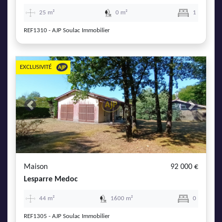
25 m²
0 m²
1
REF1310 - AJP Soulac Immobilier
EXCLUSIVITÉ
Previous
Next
Maison
92 000 €
Lesparre Medoc
44 m²
1600 m²
0
REF1305 - AJP Soulac Immobilier