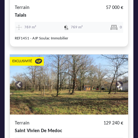
Terrain
57 000 €
Talais
769 m²
769 m²
0
REF1451 - AJP Soulac Immobilier
EXCLUSIVITÉ
Previous
Next
Terrain
129 240 €
Saint Vivien De Medoc