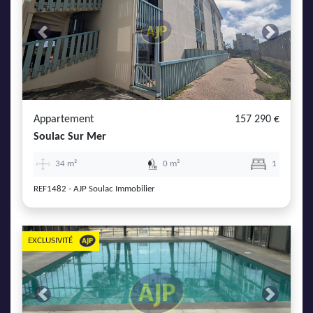
Previous
Next
Appartement
157 290 €
Soulac Sur Mer
34 m²
0 m²
1
REF1482 - AJP Soulac Immobilier
EXCLUSIVITÉ
Previous
Next