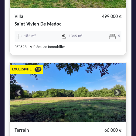
Villa
499 000 €
Saint Vivien De Medoc
182 m²
1345 m²
5
REF323 - AJP Soulac Immobilier
EXCLUSIVITÉ
Previous
Next
Terrain
66 000 €