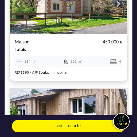
Previous
Next
Maison
450 000 €
Talais
114 m²
521 m²
4
REF1590 - AJP Soulac Immobilier
Previous
Next
voir la carte