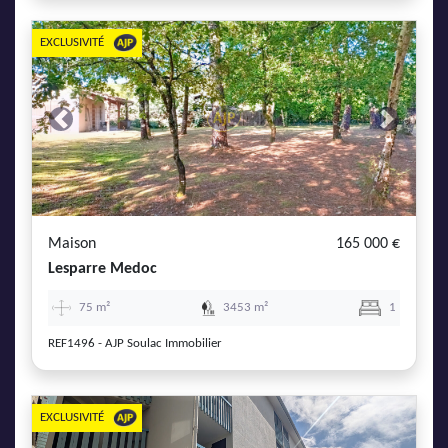
EXCLUSIVITÉ
Previous
Next
Maison
165 000 €
Lesparre Medoc
75 m²
3453 m²
1
REF1496 - AJP Soulac Immobilier
EXCLUSIVITÉ