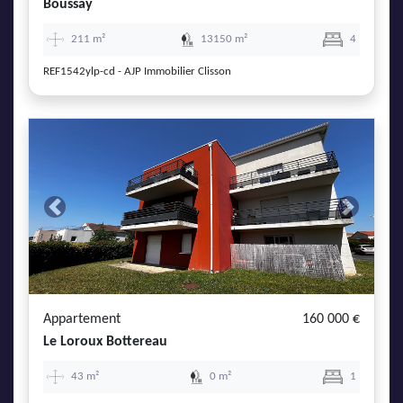
Boussay
211 m²
13150 m²
4
REF1542ylp-cd - AJP Immobilier Clisson
Previous
Next
Appartement
160 000 €
Le Loroux Bottereau
43 m²
0 m²
1