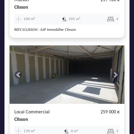
Maison
259 900 €
Clisson
100 m²
205 m²
4
REFC1CLISSON - AJP Immobilier Clisson
Previous
Next
Local Commercial
259 000 €
Clisson
170 m²
0 m²
2