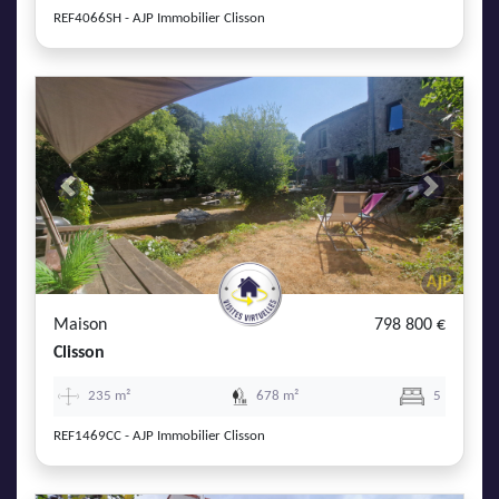
REF4066SH - AJP Immobilier Clisson
Previous
Next
Maison
798 800 €
Clisson
235 m²
678 m²
5
REF1469CC - AJP Immobilier Clisson