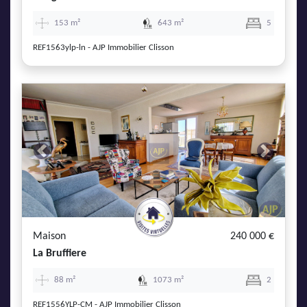
153 m²
643 m²
5
REF1563ylp-ln - AJP Immobilier Clisson
Previous
Next
Maison
240 000 €
La Bruffiere
88 m²
1073 m²
2
REF1556YLP-CM - AJP Immobilier Clisson