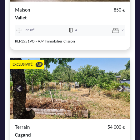
Maison
850 €
Vallet
92 m²
4
2
REF1551VO - AJP Immobilier Clisson
EXCLUSIVITÉ
Previous
Next
Terrain
54 000 €
Cugand