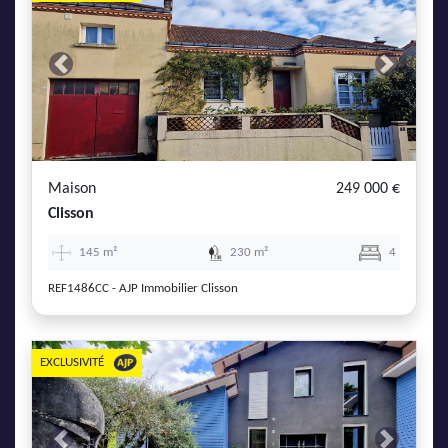
Previous
Next
Maison
249 000 €
Clisson
145 m²
230 m²
4
REF1486CC - AJP Immobilier Clisson
EXCLUSIVITÉ