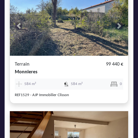
Previous
Next
Terrain
99 440 €
Monnieres
584 m²
584 m²
0
REF1529 - AJP Immobilier Clisson