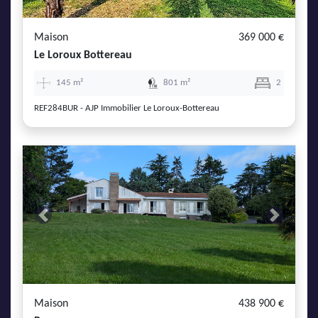
Maison
369 000 €
Le Loroux Bottereau
145 m²
801 m²
2
REF284BUR - AJP Immobilier Le Loroux-Bottereau
Previous
Next
Maison
438 900 €