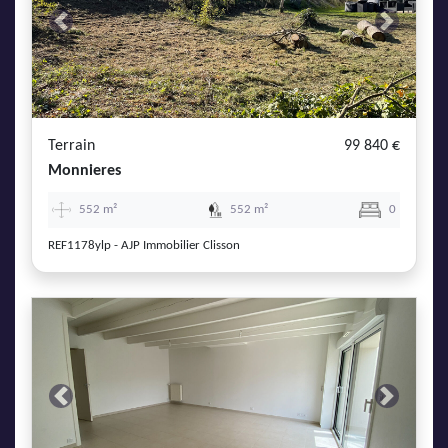
Previous
Next
Terrain
99 840 €
Monnieres
552 m²
552 m²
0
REF1178ylp - AJP Immobilier Clisson
Previous
Next