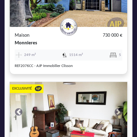
Previous
Next
Maison
730 000 €
Monnieres
249 m²
1514 m²
5
REF2076CC - AJP Immobilier Clisson
EXCLUSIVITÉ
Previous
Next