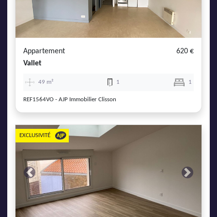
AJP Actualités
Service Qualité Clients
Appartement
620 €
Vallet
49 m²
1
1
REF1564VO - AJP Immobilier Clisson
EXCLUSIVITÉ
Previous
Next