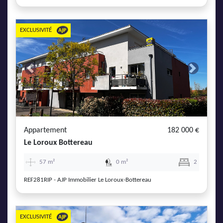
EXCLUSIVITÉ
Previous
Next
Appartement
182 000 €
Le Loroux Bottereau
57 m²
0 m²
2
REF281RIP - AJP Immobilier Le Loroux-Bottereau
EXCLUSIVITÉ