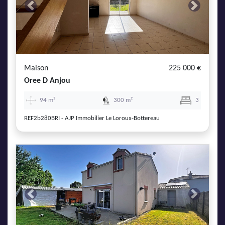
Previous
Next
Maison
225 000 €
Oree D Anjou
94 m²
300 m²
3
REF2b280BRI - AJP Immobilier Le Loroux-Bottereau
Previous
Next