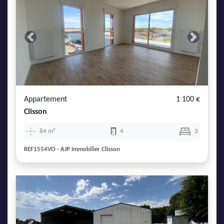
Previous
Next
Appartement
1 100 €
Clisson
84 m²
4
3
REF1554VO - AJP Immobilier Clisson