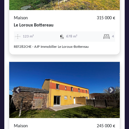
Maison
315 000 €
Le Loroux Bottereau
123 m²
678 m²
4
REF282CHE - AJP Immobilier Le Loroux-Bottereau
Previous
Next
Maison
245 000 €