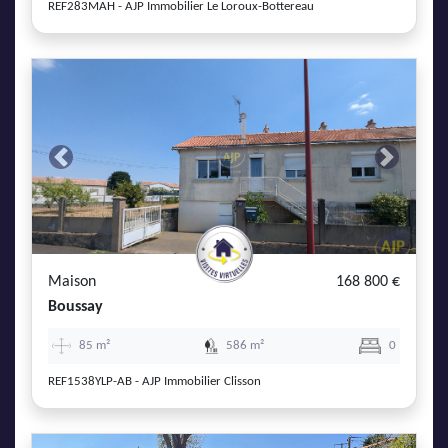
REF283MAH - AJP Immobilier Le Loroux-Bottereau
Previous
Next
Maison
168 800 €
Boussay
85 m²
586 m²
0
REF1538YLP-AB - AJP Immobilier Clisson