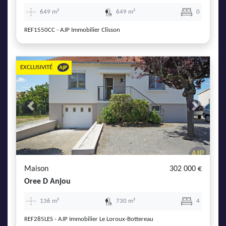
649 m²
649 m²
0
REF1550CC - AJP Immobilier Clisson
EXCLUSIVITÉ
Previous
Next
Maison
302 000 €
Oree D Anjou
136 m²
730 m²
4
REF285LES - AJP Immobilier Le Loroux-Bottereau