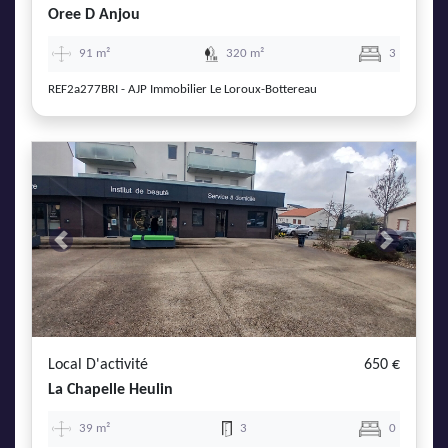
Oree D Anjou
91 m²
320 m²
3
REF2a277BRI - AJP Immobilier Le Loroux-Bottereau
Previous
Next
Local D'activité
650 €
La Chapelle Heulin
39 m²
3
0