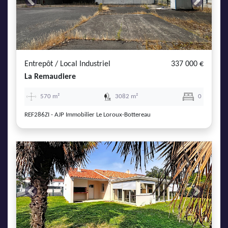
Previous
Next
Entrepôt / Local Industriel
337 000 €
La Remaudiere
570 m²
3082 m²
0
REF286ZI - AJP Immobilier Le Loroux-Bottereau
Previous
Next