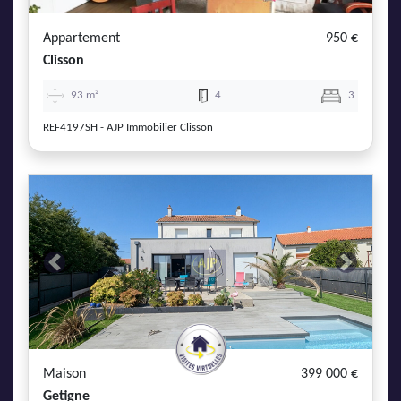
Appartement
950 €
Clisson
93 m²
4
3
REF4197SH - AJP Immobilier Clisson
Previous
Next
Maison
399 000 €
Getigne