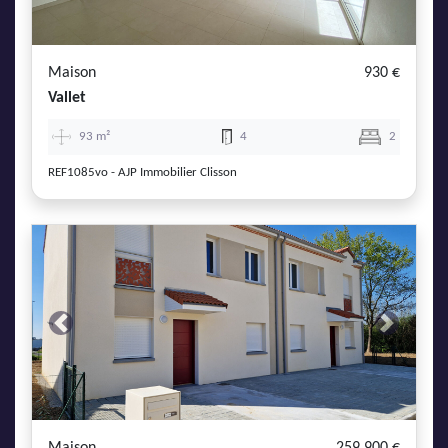
Maison
930 €
Vallet
93 m²
4
2
REF1085vo - AJP Immobilier Clisson
Previous
Next