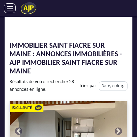
ACHATS
VENTES
LOCATIONS
IMMOBILIER SAINT FIACRE SUR
GESTION LOCATIVE
MAINE : ANNONCES IMMOBILIÈRES -
SYNDIC
AJP IMMOBILIER SAINT FIACRE SUR
LMNP
MAINE
IMMOBILIER NEUF
Résultats de votre recherche: 28
Trier par
LOCATIONS DE VACANCES
annonces en ligne.
ENTREPRISES
EXCLUSIVITÉ
DEVENIR FRANCHISÉ
AJP Recrute
Previous
Next