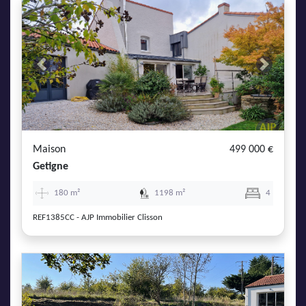
Previous
Next
Maison
499 000 €
Getigne
180 m²
1198 m²
4
REF1385CC - AJP Immobilier Clisson