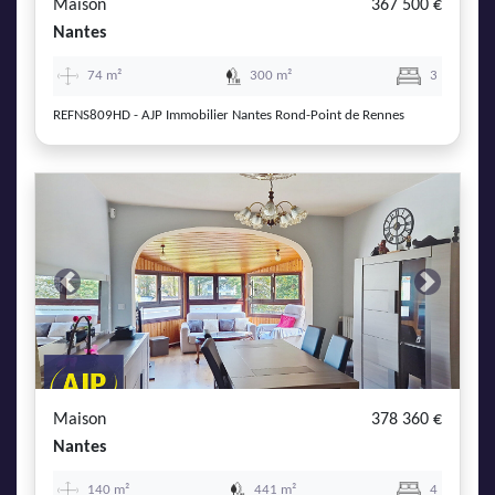
Maison
367 500 €
Nantes
74 m²
300 m²
3
REFNS809HD - AJP Immobilier Nantes Rond-Point de Rennes
Previous
Next
Maison
378 360 €
Nantes
140 m²
441 m²
4