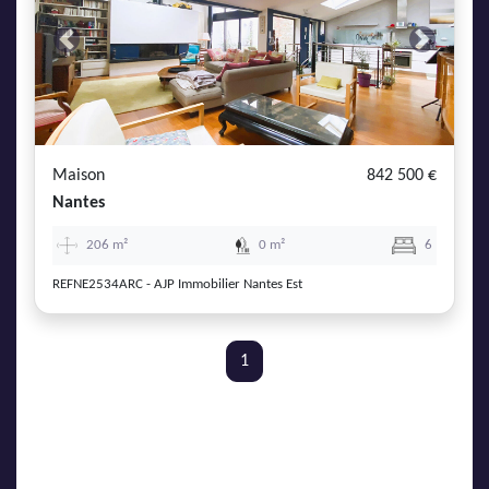
Previous
Next
Maison
842 500 €
Nantes
206 m²
0 m²
6
REFNE2534ARC - AJP Immobilier Nantes Est
1