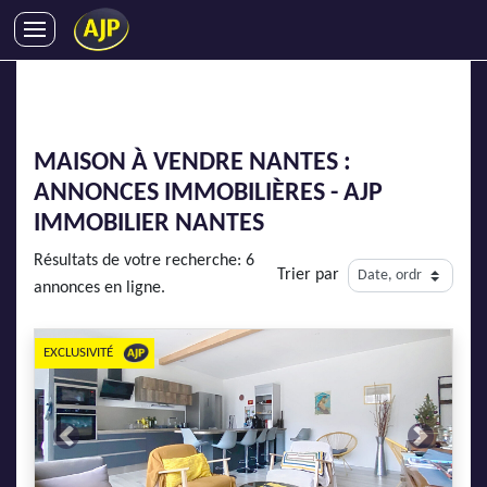
ACHATS
VENTES
LOCATIONS
MAISON À VENDRE NANTES :
GESTION LOCATIVE
ANNONCES IMMOBILIÈRES - AJP
SYNDIC
IMMOBILIER NANTES
LMNP
Résultats de votre recherche: 6
Trier par
IMMOBILIER NEUF
annonces en ligne.
LOCATIONS DE VACANCES
ENTREPRISES
EXCLUSIVITÉ
DEVENIR FRANCHISÉ
Previous
Next
AJP Recrute