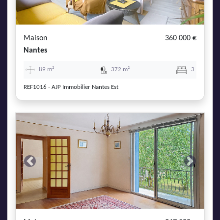
AJP Actualités
Service Qualité Clients
Maison
360 000 €
Nantes
89 m²
372 m²
3
REF1016 - AJP Immobilier Nantes Est
Previous
Next