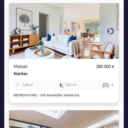
Previous
Next
Maison
380 000 €
Nantes
128 m²
555 m²
4
REFNE2497ARC - AJP Immobilier Nantes Est