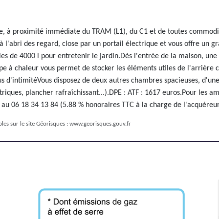
re, à proximité immédiate du TRAM (L1), du C1 et de toutes commodi
 l'abri des regard, close par un portail électrique et vous offre un 
ies de 4000 l pour entretenir le jardin.Dès l'entrée de la maison, u
pe à chaleur vous permet de stocker les éléments utiles de l'arrière 
us d'intimitéVous disposez de deux autres chambres spacieuses, d'une
triques, plancher rafraîchissant...).DPE : ATF : 1617 euros.Pour les am
au 06 18 34 13 84 (5.88 % honoraires TTC à la charge de l'acquéreur
les sur le site Géorisques :
www.georisques.gouv.fr