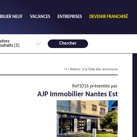
ILIER NEUF
VACANCES
ENTREPRISES
DEVENIR FRANCHISÉ
utres
Chercher
ouhaits (1)
de chambres mini
<<< Retour à la liste des annonces
3
4 plus
habitable mini
Ref1016 présentée par
m²
AJP Immobilier Nantes Est