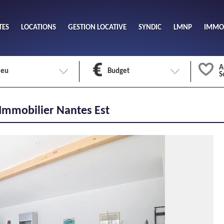
TES
LOCATIONS
GESTION LOCATIVE
SYNDIC
LMNP
IMMOB
A
ieu
Budget
S
Nombre 
 Immobilier Nantes Est
min
1
2
eu
Surface 
max