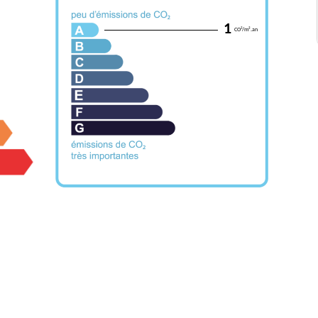
1
CO²/m².an