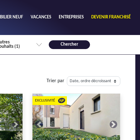
ILIER NEUF
VACANCES
ENTREPRISES
DEVENIR FRANCHISÉ
utres
Chercher
ouhaits (1)
de chambres mini
3
4 plus
Trier par
habitable mini
m²
EXCLUSIVITÉ
Next
Previous
Next