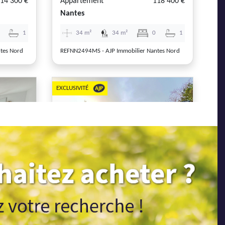
14 300 €
Appartement
118 400 €
Nantes
1
34 m²
34 m²
0
1
tes Nord
REFNN2494MS - AJP Immobilier Nantes Nord
EXCLUSIVITÉ
Next
Previous
Next
69 500 €
Appartement
159 800 €
Nantes
1
49 m²
0 m²
1
1