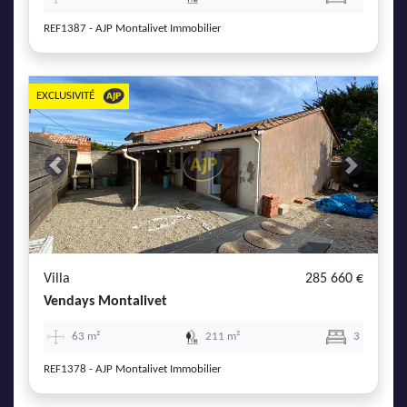
REF1387 - AJP Montalivet Immobilier
EXCLUSIVITÉ
Previous
Next
Villa
285 660 €
Vendays Montalivet
63 m²
211 m²
3
REF1378 - AJP Montalivet Immobilier