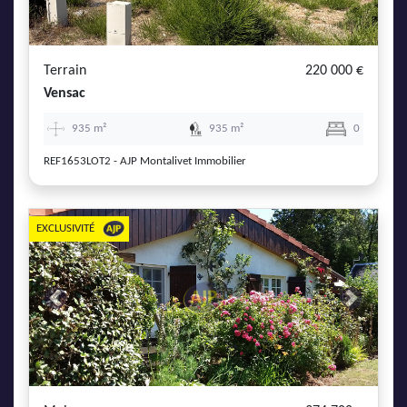
AJP Actualités
Service Qualité Clients
Terrain
220 000 €
Vensac
935 m²
935 m²
0
REF1653LOT2 - AJP Montalivet Immobilier
EXCLUSIVITÉ
Previous
Next