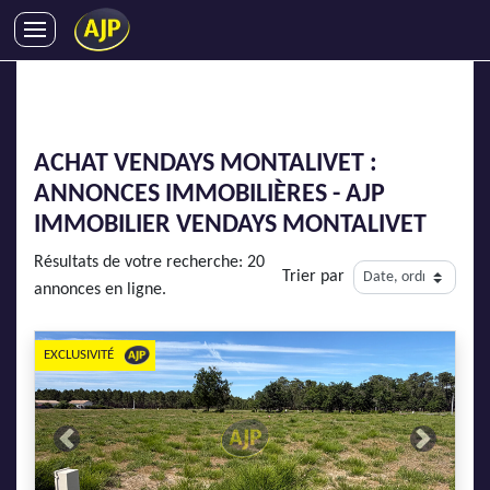
ACHATS
VENTES
LOCATIONS
ACHAT VENDAYS MONTALIVET :
GESTION LOCATIVE
ANNONCES IMMOBILIÈRES - AJP
SYNDIC
IMMOBILIER VENDAYS MONTALIVET
LMNP
Résultats de votre recherche: 20
Trier par
IMMOBILIER NEUF
annonces en ligne.
LOCATIONS DE VACANCES
ENTREPRISES
EXCLUSIVITÉ
DEVENIR FRANCHISÉ
Previous
Next
AJP Recrute