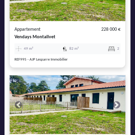
Appartement
228 000 €
Vendays Montalivet
49 m²
82 m²
2
REF995 - AJP Lesparre Immobilier
Previous
Next