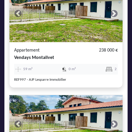
Previous
Next
Appartement
238 000 €
Vendays Montalivet
59 m²
0 m²
2
REF997 - AJP Lesparre Immobilier
Previous
Next