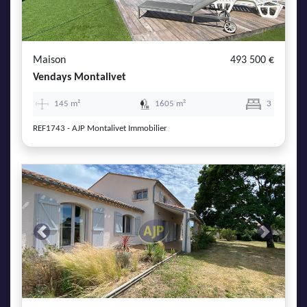
Maison
493 500 €
Vendays Montalivet
145 m²
1605 m²
3
REF1743 - AJP Montalivet Immobilier
Previous
Next