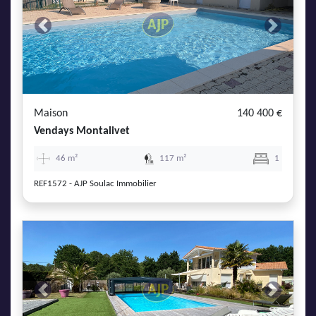
Previous
Next
Maison
140 400 €
Vendays Montalivet
46 m²
117 m²
1
REF1572 - AJP Soulac Immobilier
Previous
Next