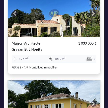
Previous
Next
Maison Architecte
1 030 000 €
Grayan Et L Hopital
197 m²
4019 m²
5
REF363 - AJP Montalivet Immobilier
Previous
Next