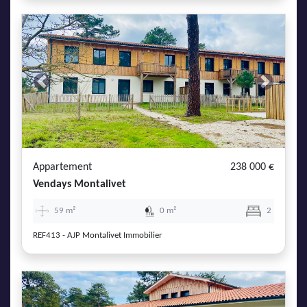
Previous
Next
Appartement
238 000 €
Vendays Montalivet
59 m²
0 m²
2
REF413 - AJP Montalivet Immobilier