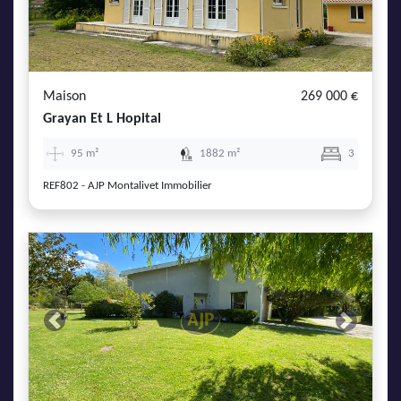
Maison
269 000 €
Grayan Et L Hopital
95 m²
1882 m²
3
REF802 - AJP Montalivet Immobilier
Previous
Next