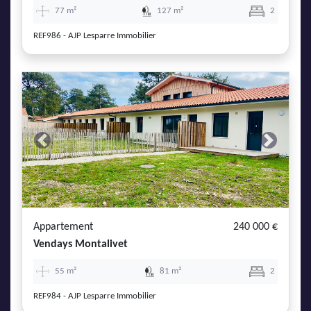
77 m²
127 m²
2
REF986 - AJP Lesparre Immobilier
Previous
Next
Appartement
240 000 €
Vendays Montalivet
55 m²
81 m²
2
REF984 - AJP Lesparre Immobilier