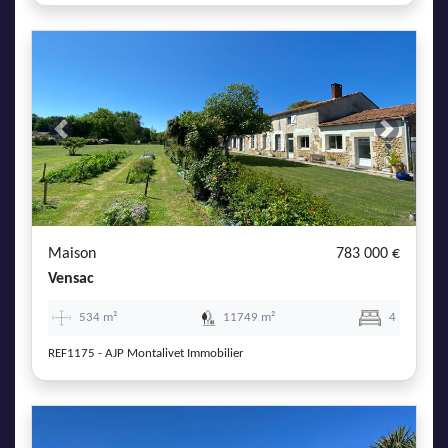
Previous
Next
Maison
783 000 €
Vensac
534 m²
11749 m²
4
REF1175 - AJP Montalivet Immobilier