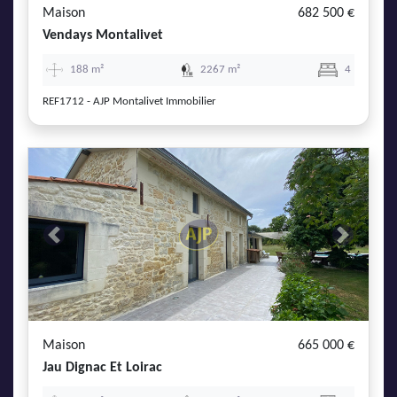
Maison
682 500 €
Vendays Montalivet
188 m²
2267 m²
4
REF1712 - AJP Montalivet Immobilier
Previous
Next
Maison
665 000 €
Jau Dignac Et Loirac