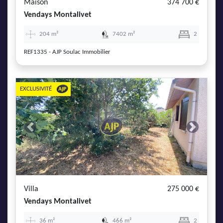
Maison
374 700 €
Vendays Montalivet
204 m²
7402 m²
2
REF1335 - AJP Soulac Immobilier
EXCLUSIVITÉ
Previous
Next
Villa
275 000 €
Vendays Montalivet
36 m²
466 m²
2