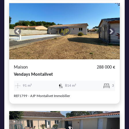
Previous
Next
Maison
288 000 €
Vendays Montalivet
91 m²
814 m²
3
REF1799 - AJP Montalivet Immobilier