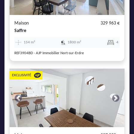
AJP Actualités
Service Qualité Clients
Maison
329 963 €
Saffre
154 m²
1800 m²
4
REF3904BD - AJP Immobilier Nort-sur-Erdre
EXCLUSIVITÉ
Previous
Next