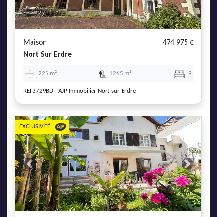
Maison
474 975 €
Nort Sur Erdre
225 m²
1265 m²
9
REF3729BD - AJP Immobilier Nort-sur-Erdre
EXCLUSIVITÉ
Previous
Next