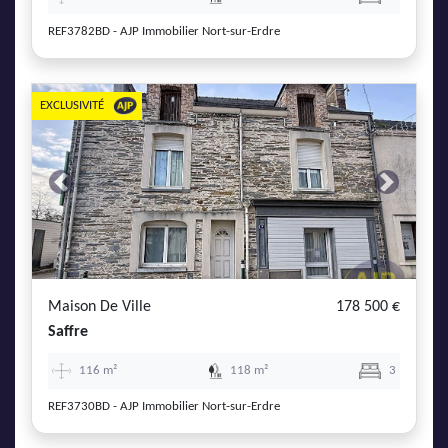
REF3782BD - AJP Immobilier Nort-sur-Erdre
EXCLUSIVITÉ
Previous
Next
Maison De Ville
178 500 €
Saffre
116 m²
118 m²
3
REF3730BD - AJP Immobilier Nort-sur-Erdre