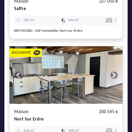
Maison
327 050 €
Saffre
185 m²
344 m²
5
REF3903BD - AJP Immobilier Nort-sur-Erdre
EXCLUSIVITÉ
Previous
Next
Maison
200 545 €
Nort Sur Erdre
106 m²
168 m²
3