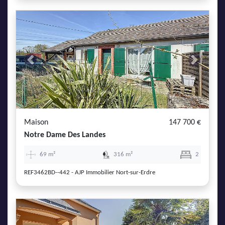
Previous
Next
Maison
147 700 €
Notre Dame Des Landes
69 m²
316 m²
2
REF3462BD--442 - AJP Immobilier Nort-sur-Erdre