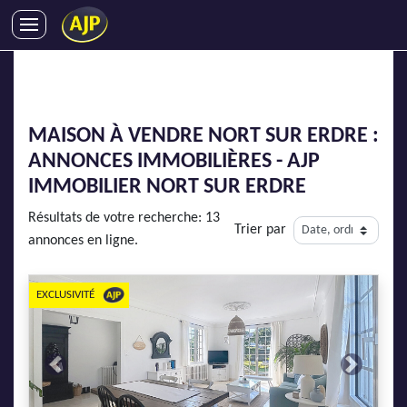
ACHATS
VENTES
LOCATIONS
MAISON À VENDRE NORT SUR ERDRE :
GESTION LOCATIVE
ANNONCES IMMOBILIÈRES - AJP
SYNDIC
IMMOBILIER NORT SUR ERDRE
LMNP
Résultats de votre recherche: 13
Trier par
IMMOBILIER NEUF
annonces en ligne.
LOCATIONS DE VACANCES
ENTREPRISES
EXCLUSIVITÉ
DEVENIR FRANCHISÉ
Previous
Next
AJP Recrute