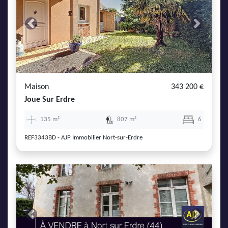
Previous
Next
Maison
343 200 €
Joue Sur Erdre
135 m²
807 m²
6
REF3343BD - AJP Immobilier Nort-sur-Erdre
Previous
Next