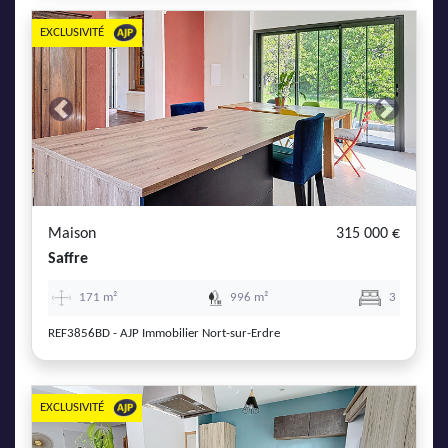
EXCLUSIVITÉ
Previous
Next
Maison
315 000 €
Saffre
171 m²
996 m²
3
REF3856BD - AJP Immobilier Nort-sur-Erdre
EXCLUSIVITÉ