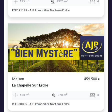
175 m²
2375 m²
4
REF3911PS - AJP Immobilier Nort-sur-Erdre
Previous
Next
Maison
459 500 €
La Chapelle Sur Erdre
123 m²
570 m²
3
REF3883PS - AJP Immobilier Nort-sur-Erdre