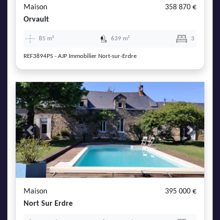
Maison
358 870 €
Orvault
85 m²
639 m²
3
REF3894PS - AJP Immobilier Nort-sur-Erdre
Previous
Next
Maison
395 000 €
Nort Sur Erdre