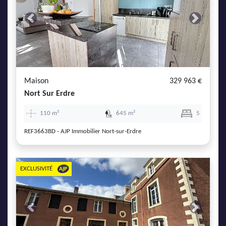
Previous
Next
Maison
329 963 €
Nort Sur Erdre
110 m²
645 m²
5
REF3663BD - AJP Immobilier Nort-sur-Erdre
EXCLUSIVITÉ
Previous
Next