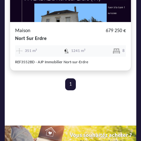
Maison
679 250 €
Nort Sur Erdre
351 m²
1241 m²
8
REF3552BD - AJP Immobilier Nort-sur-Erdre
1