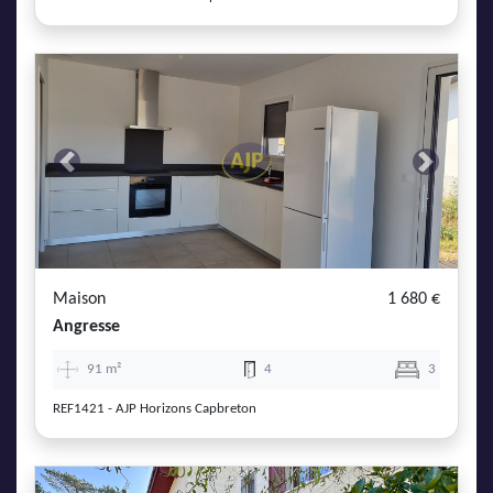
Previous
Next
Maison
1 680 €
Angresse
91 m²
4
3
REF1421 - AJP Horizons Capbreton