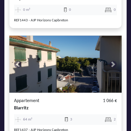
0 m²
0
0
REF1443 - AJP Horizons Capbreton
Previous
Next
Appartement
1 066 €
Biarritz
64 m²
3
2
REF1437 - AJP Horizons Capbreton