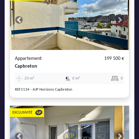
Previous
Next
Appartement
199 500 €
Capbreton
23 m²
0 m²
0
REF1134 - AJP Horizons Capbreton
EXCLUSIVITÉ