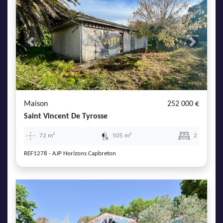
Previous
Next
Maison
252 000 €
Saint Vincent De Tyrosse
72 m²
505 m²
2
REF1278 - AJP Horizons Capbreton