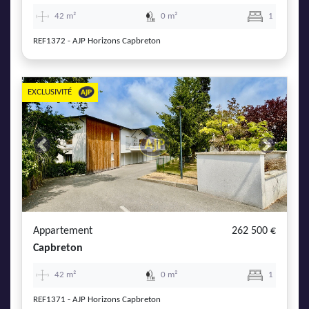
42 m²
0 m²
1
REF1372 - AJP Horizons Capbreton
EXCLUSIVITÉ
Previous
Next
Appartement
262 500 €
Capbreton
42 m²
0 m²
1
REF1371 - AJP Horizons Capbreton