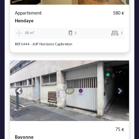
Appartement
580 €
Hendaye
38 m²
2
1
REF1444 - AJP Horizons Capbreton
Previous
Next
75 €
Bayonne