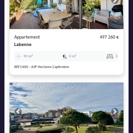
Previous
Next
Appartement
497 260 €
Labenne
90 m²
0 m²
3
REF1400 - AJP Horizons Capbreton
Previous
Next