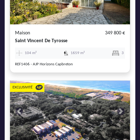
AJP Actualités
Service Qualité Clients
Maison
349 800 €
Saint Vincent De Tyrosse
104 m²
1659 m²
3
REF1406 - AJP Horizons Capbreton
EXCLUSIVITÉ
Previous
Next