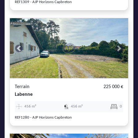
REF1309 - AJP Horizons Capbreton
Previous
Next
Terrain
225 000 €
Labenne
456 m²
456 m²
0
REF1280 - AJP Horizons Capbreton