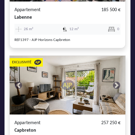
Appartement
185 500 €
Labenne
26 m²
12 m²
0
REF1397 - AJP Horizons Capbreton
EXCLUSIVITÉ
Previous
Next
Appartement
257 250 €
Capbreton