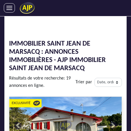
ACHATS
VENTES
LOCATIONS
IMMOBILIER SAINT JEAN DE
GESTION LOCATIVE
MARSACQ : ANNONCES
SYNDIC
IMMOBILIÈRES - AJP IMMOBILIER
LMNP
SAINT JEAN DE MARSACQ
IMMOBILIER NEUF
Résultats de votre recherche: 19
Trier par
LOCATIONS DE VACANCES
annonces en ligne.
ENTREPRISES
EXCLUSIVITÉ
DEVENIR FRANCHISÉ
AJP Recrute
Previous
Next