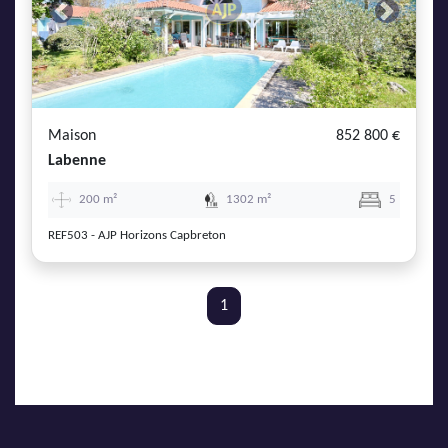
Previous
Next
Maison
852 800 €
Labenne
200 m²
1302 m²
5
REF503 - AJP Horizons Capbreton
1