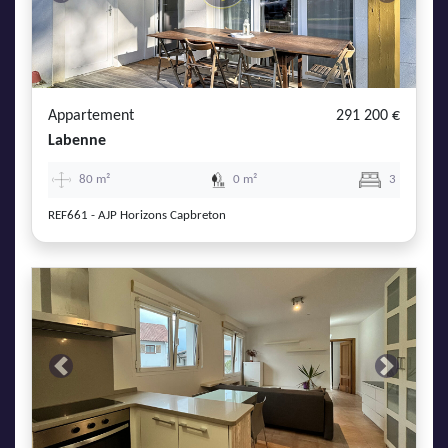
Previous
Next
Appartement
291 200 €
Labenne
80 m²
0 m²
3
REF661 - AJP Horizons Capbreton
Previous
Next