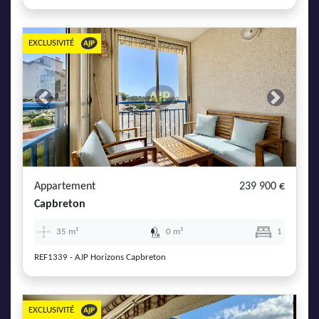
EXCLUSIVITÉ
Previous
Next
Appartement
239 900 €
Capbreton
35 m²
0 m²
1
REF1339 - AJP Horizons Capbreton
EXCLUSIVITÉ