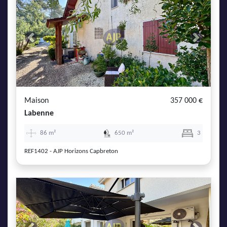
Previous
Next
Maison
357 000 €
Labenne
86 m²
650 m²
3
REF1402 - AJP Horizons Capbreton