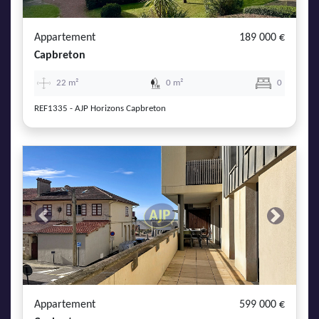
Appartement
189 000 €
Capbreton
22 m²
0 m²
0
REF1335 - AJP Horizons Capbreton
Previous
Next
Appartement
599 000 €