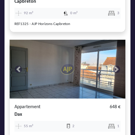
Capbreton
92 m²
0 m²
3
REF1325 - AJP Horizons Capbreton
Previous
Next
Appartement
648 €
Dax
55 m²
2
1