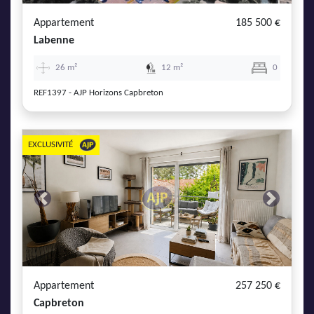
Appartement
185 500 €
Labenne
26 m²
12 m²
0
REF1397 - AJP Horizons Capbreton
EXCLUSIVITÉ
Previous
Next
Appartement
257 250 €
Capbreton