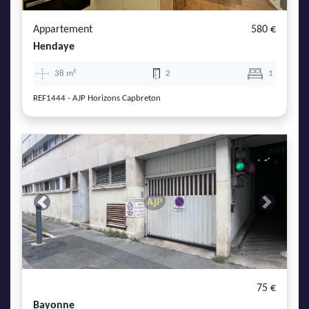
Appartement
580 €
Hendaye
38 m²
2
1
REF1444 - AJP Horizons Capbreton
Previous
Next
75 €
Bayonne