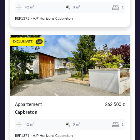
42 m²
0 m²
1
REF1372 - AJP Horizons Capbreton
EXCLUSIVITÉ
Previous
Next
Appartement
262 500 €
Capbreton
42 m²
0 m²
1
REF1371 - AJP Horizons Capbreton