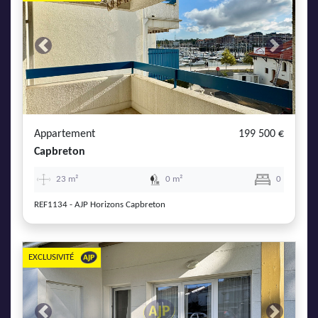
Previous
Next
Appartement
199 500 €
Capbreton
23 m²
0 m²
0
REF1134 - AJP Horizons Capbreton
EXCLUSIVITÉ