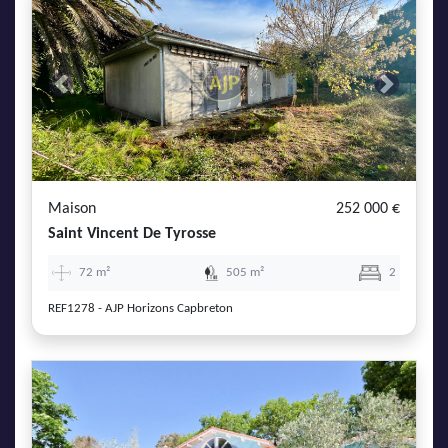
Previous
Next
Maison
252 000 €
Saint Vincent De Tyrosse
72 m²
505 m²
2
REF1278 - AJP Horizons Capbreton