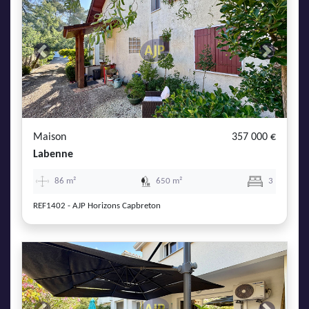
Previous
Next
Maison
357 000 €
Labenne
86 m²
650 m²
3
REF1402 - AJP Horizons Capbreton