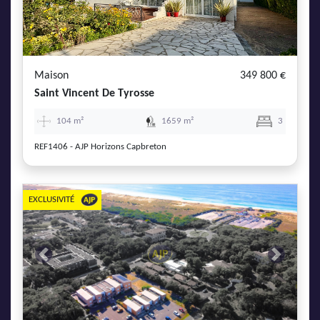
AJP Actualités
Service Qualité Clients
Maison
349 800 €
Saint Vincent De Tyrosse
104 m²
1659 m²
3
REF1406 - AJP Horizons Capbreton
EXCLUSIVITÉ
Previous
Next