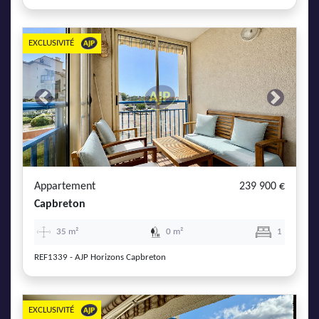
EXCLUSIVITÉ
Previous
Next
Appartement
239 900 €
Capbreton
35 m²
0 m²
1
REF1339 - AJP Horizons Capbreton
EXCLUSIVITÉ