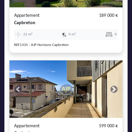
Appartement
189 000 €
Capbreton
22 m²
0 m²
0
REF1335 - AJP Horizons Capbreton
Previous
Next
Appartement
599 000 €