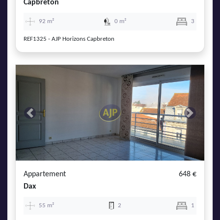
Capbreton
92 m²
0 m²
3
REF1325 - AJP Horizons Capbreton
Previous
Next
Appartement
648 €
Dax
55 m²
2
1