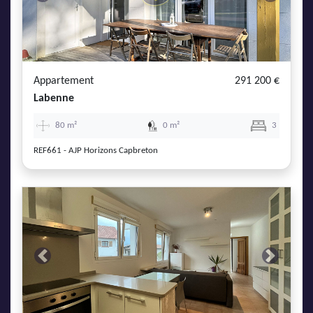
Previous
Next
Appartement
291 200 €
Labenne
80 m²
0 m²
3
REF661 - AJP Horizons Capbreton
Previous
Next