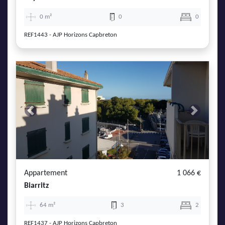
0 m²
0
0
REF1443 - AJP Horizons Capbreton
Previous
Next
Appartement
1 066 €
Biarritz
64 m²
3
2
REF1437 - AJP Horizons Capbreton