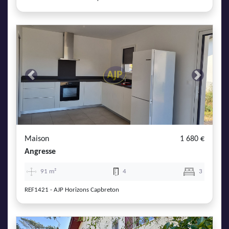
Previous
Next
Maison
1 680 €
Angresse
91 m²
4
3
REF1421 - AJP Horizons Capbreton