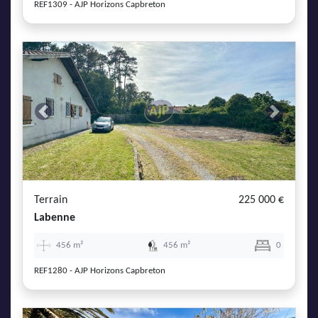
REF1309 - AJP Horizons Capbreton
Previous
Next
Terrain
225 000 €
Labenne
456 m²
456 m²
0
REF1280 - AJP Horizons Capbreton