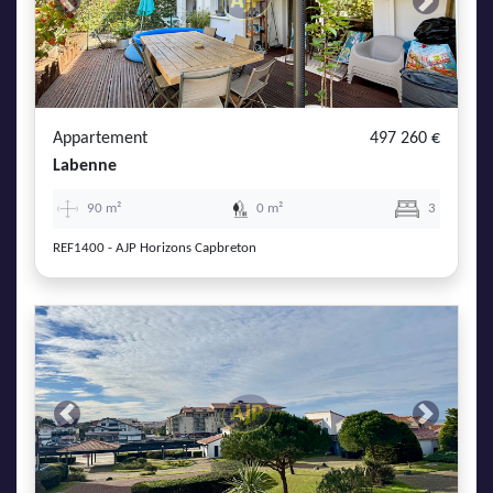
Previous
Next
Appartement
497 260 €
Labenne
90 m²
0 m²
3
REF1400 - AJP Horizons Capbreton
Previous
Next