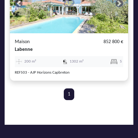
Previous
Next
Maison
852 800 €
Labenne
200 m²
1302 m²
5
REF503 - AJP Horizons Capbreton
1