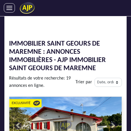
ACHATS
VENTES
LOCATIONS
IMMOBILIER SAINT GEOURS DE
GESTION LOCATIVE
MAREMNE : ANNONCES
SYNDIC
IMMOBILIÈRES - AJP IMMOBILIER
LMNP
SAINT GEOURS DE MAREMNE
IMMOBILIER NEUF
Résultats de votre recherche: 19
Trier par
LOCATIONS DE VACANCES
annonces en ligne.
ENTREPRISES
EXCLUSIVITÉ
DEVENIR FRANCHISÉ
AJP Recrute
Previous
Next