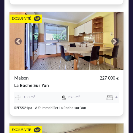
EXCLUSIVITÉ
Previous
Next
Maison
227 000 €
La Roche Sur Yon
130 m²
323 m²
4
REF5521pa - AJP Immobilier La Roche-sur-Yon
EXCLUSIVITÉ