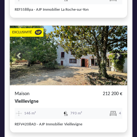
REF5588pa - AJP Immobilier La Roche-sur-Yon
EXCLUSIVITÉ
Previous
Next
Maison
212 200 €
Vieillevigne
146 m²
793 m²
4
REFV4208AD - AJP Immobilier Vieillevigne