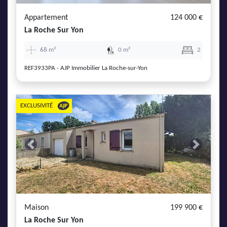
Appartement
124 000 €
La Roche Sur Yon
68 m²
0 m²
2
REF3933PA - AJP Immobilier La Roche-sur-Yon
EXCLUSIVITÉ
Previous
Next
Maison
199 900 €
La Roche Sur Yon