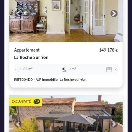
Previous
Next
Appartement
149 178 €
La Roche Sur Yon
66 m²
0 m²
2
REF5304DD - AJP Immobilier La Roche-sur-Yon
EXCLUSIVITÉ
Previous
Next