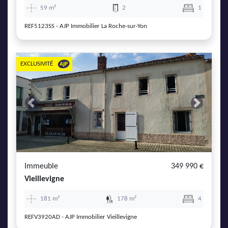
59 m²
2
1
REF5123SS - AJP Immobilier La Roche-sur-Yon
EXCLUSIVITÉ
Previous
Next
Immeuble
349 990 €
Vieillevigne
181 m²
178 m²
4
REFV3920AD - AJP Immobilier Vieillevigne