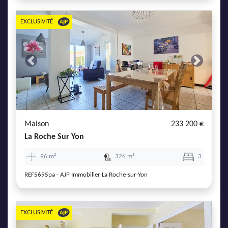
EXCLUSIVITÉ
Previous
Next
Maison
233 200 €
La Roche Sur Yon
96 m²
326 m²
3
REF5695pa - AJP Immobilier La Roche-sur-Yon
EXCLUSIVITÉ