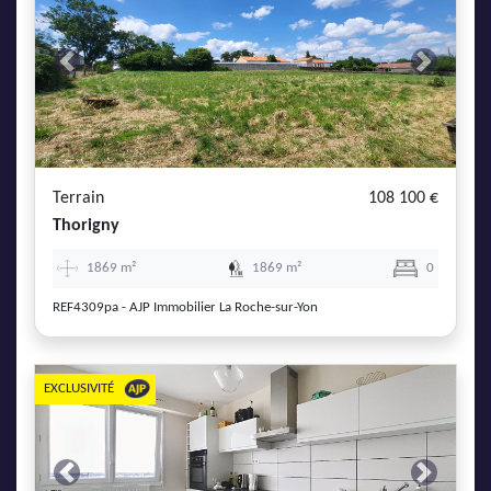
Previous
Next
Terrain
108 100 €
Thorigny
1869 m²
1869 m²
0
REF4309pa - AJP Immobilier La Roche-sur-Yon
EXCLUSIVITÉ
Previous
Next