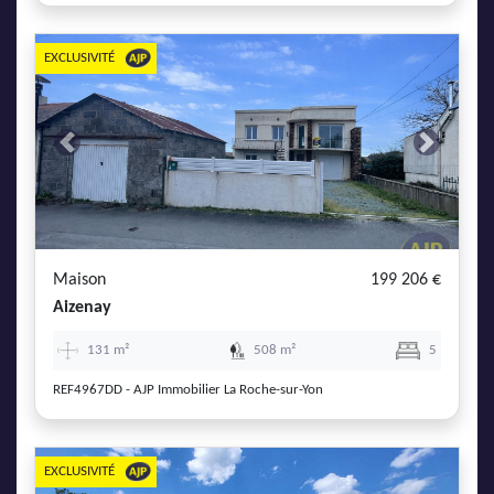
EXCLUSIVITÉ
Previous
Next
Maison
199 206 €
Aizenay
131 m²
508 m²
5
REF4967DD - AJP Immobilier La Roche-sur-Yon
EXCLUSIVITÉ