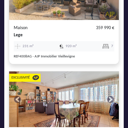
Maison
359 990 €
Lege
231 m²
920 m²
7
REF4008AG - AJP Immobilier Vieillevigne
EXCLUSIVITÉ
Previous
Next