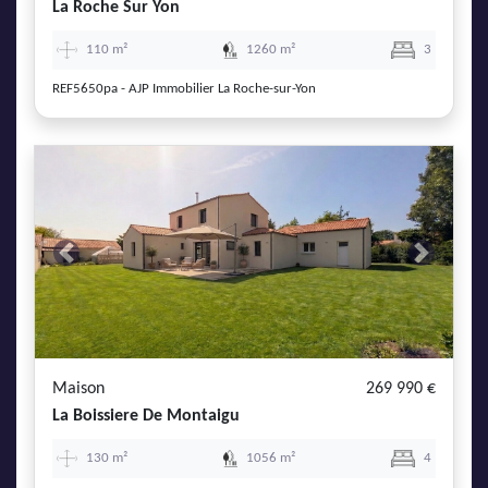
La Roche Sur Yon
110 m²
1260 m²
3
REF5650pa - AJP Immobilier La Roche-sur-Yon
Previous
Next
Maison
269 990 €
La Boissiere De Montaigu
130 m²
1056 m²
4