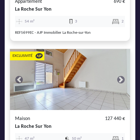
Appartement
690 €
La Roche Sur Yon
54 m²
3
2
REF5699EC - AJP Immobilier La Roche-sur-Yon
EXCLUSIVITÉ
Previous
Next
Maison
127 440 €
La Roche Sur Yon
47 m²
50 m²
1