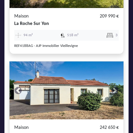
Maison
209 990 €
La Roche Sur Yon
94 m²
518 m²
3
REF4188AG - AJP Immobilier Vieillevigne
Previous
Next
Maison
242 650 €