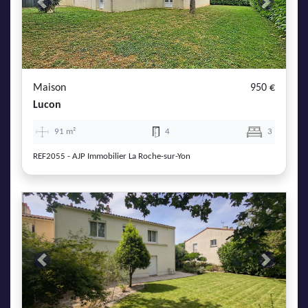
Previous
Next
Maison
950 €
Lucon
91 m²
4
3
REF2055 - AJP Immobilier La Roche-sur-Yon
Previous
Next