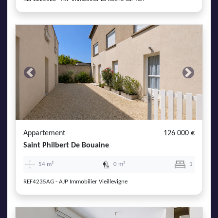
Previous
Next
Appartement
126 000 €
Saint Philbert De Bouaine
54 m²
0 m²
1
REF4235AG - AJP Immobilier Vieillevigne