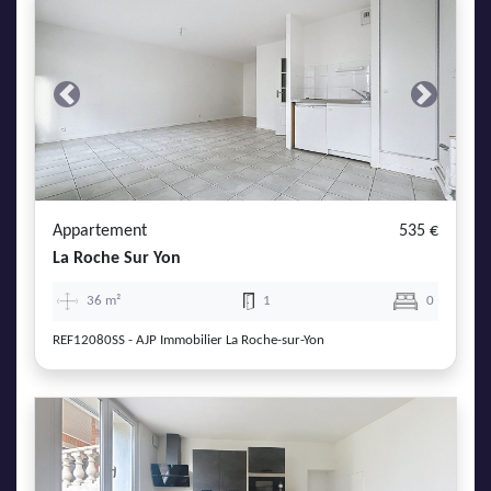
Previous
Next
Appartement
535 €
La Roche Sur Yon
36 m²
1
0
REF12080SS - AJP Immobilier La Roche-sur-Yon