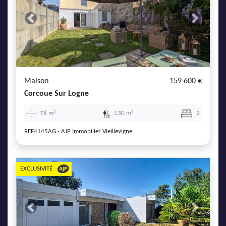
Previous
Next
Maison
159 600 €
Corcoue Sur Logne
78 m²
130 m²
2
REF4145AG - AJP Immobilier Vieillevigne
EXCLUSIVITÉ
Previous
Next