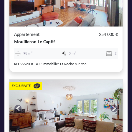
Previous
Next
Appartement
254 000 €
Mouilleron Le Captif
98 m²
0 m²
2
REF5552JFB - AJP Immobilier La Roche-sur-Yon
EXCLUSIVITÉ
Previous
Next