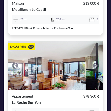
Maison
213 000 €
Mouilleron Le Captif
87 m²
754 m²
3
REF5472JFB - AJP Immobilier La Roche-sur-Yon
EXCLUSIVITÉ
Previous
Next
Appartement
378 360 €
La Roche Sur Yon