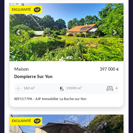
EXCLUSIVITÉ
Previous
Next
Maison
397 000 €
Dompierre Sur Yon
160 m²
19090 m²
4
REF5577PA - AJP Immobilier La Roche-sur-Yon
EXCLUSIVITÉ