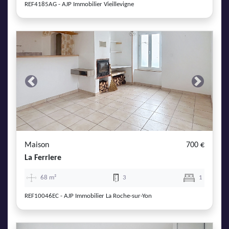
REF4185AG - AJP Immobilier Vieillevigne
Previous
Next
Maison
700 €
La Ferriere
68 m²
3
1
REF10046EC - AJP Immobilier La Roche-sur-Yon