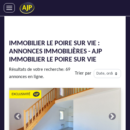
ACHATS
VENTES
LOCATIONS
IMMOBILIER LE POIRE SUR VIE :
GESTION LOCATIVE
ANNONCES IMMOBILIÈRES - AJP
SYNDIC
IMMOBILIER LE POIRE SUR VIE
LMNP
Résultats de votre recherche: 69
Trier par
IMMOBILIER NEUF
annonces en ligne.
LOCATIONS DE VACANCES
ENTREPRISES
EXCLUSIVITÉ
DEVENIR FRANCHISÉ
Previous
Next
AJP Recrute