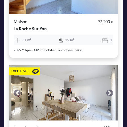
AJP Actualités
Service Qualité Clients
Maison
97 200 €
La Roche Sur Yon
31 m²
15 m²
1
REF5716pa - AJP Immobilier La Roche-sur-Yon
EXCLUSIVITÉ
Previous
Next