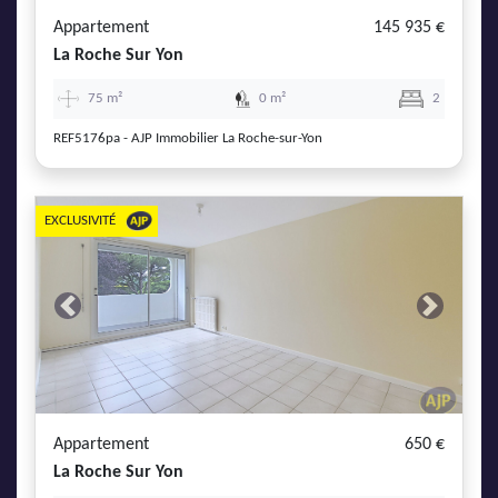
Appartement
145 935 €
La Roche Sur Yon
75 m²
0 m²
2
REF5176pa - AJP Immobilier La Roche-sur-Yon
EXCLUSIVITÉ
Previous
Next
Appartement
650 €
La Roche Sur Yon