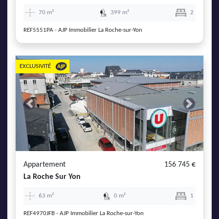
70 m²
399 m²
2
REF5551PA - AJP Immobilier La Roche-sur-Yon
EXCLUSIVITÉ
Previous
Next
Appartement
156 745 €
La Roche Sur Yon
63 m²
0 m²
1
REF4970JFB - AJP Immobilier La Roche-sur-Yon