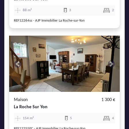
88 m²
3
2
REF12264ss - AJP Immobilier La Roche-sur-Yon
Previous
Next
Maison
1 300 €
La Roche Sur Yon
154 m²
5
4
REF12255EC - AJP Immobilier La Roche-sur-Yon