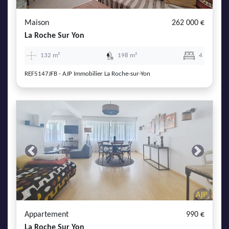
Maison
262 000 €
La Roche Sur Yon
132 m²
198 m²
4
REF5147JFB - AJP Immobilier La Roche-sur-Yon
Previous
Next
Appartement
990 €
La Roche Sur Yon