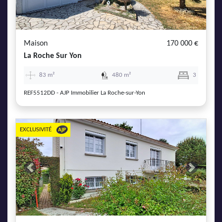
Maison
170 000 €
La Roche Sur Yon
83 m²
480 m²
3
REF5512DD - AJP Immobilier La Roche-sur-Yon
EXCLUSIVITÉ
Previous
Next