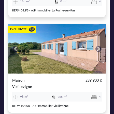
168 m²
0 m²
4
REF5404JFB - AJP Immobilier La Roche-sur-Yon
EXCLUSIVITÉ
Previous
Next
Maison
239 900 €
Vieillevigne
98 m²
955 m²
4
REFV4101AD - AJP Immobilier Vieillevigne