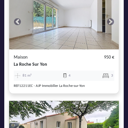
Previous
Next
Maison
950 €
La Roche Sur Yon
81 m²
4
3
REF12211EC - AJP Immobilier La Roche-sur-Yon