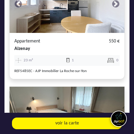
Previous
Next
Appartement
550 €
Aizenay
23 m²
1
0
REF5485EC - AJP Immobilier La Roche-sur-Yon
Previous
Next
voir la carte