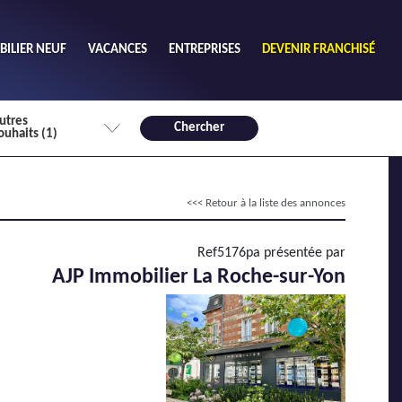
ILIER NEUF
VACANCES
ENTREPRISES
DEVENIR FRANCHISÉ
utres
Chercher
ouhaits (1)
de chambres mini
<<< Retour à la liste des annonces
3
4 plus
habitable mini
Ref5176pa présentée par
m²
AJP Immobilier La Roche-sur-Yon