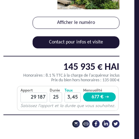
Afficher le numéro
Contact pour infos et visite
145 935 € HAI
Honoraires : 8.1 % TTC
à la charge de l'acquéreur inclus
Prix du bien hors honoraires : 135 000 €