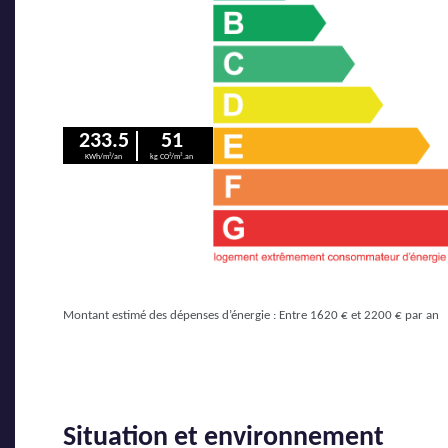
233.5
51
KWh/m²/an
kg CO²/m².an
Montant estimé des dépenses d’énergie : Entre 1620 € et 2200 € par an
Situation et environnement