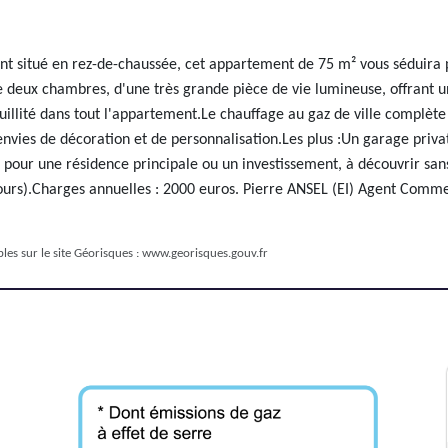
nt situé en rez-de-chaussée, cet appartement de 75 m² vous séduira 
e deux chambres, d'une très grande pièce de vie lumineuse, offrant un
uillité dans tout l'appartement.Le chauffage au gaz de ville complèt
s envies de décoration et de personnalisation.Les plus :Un garage pr
t pour une résidence principale ou un investissement, à découvrir san
 cours).Charges annuelles : 2000 euros. Pierre ANSEL (EI) Agent C
les sur le site Géorisques :
www.georisques.gouv.fr