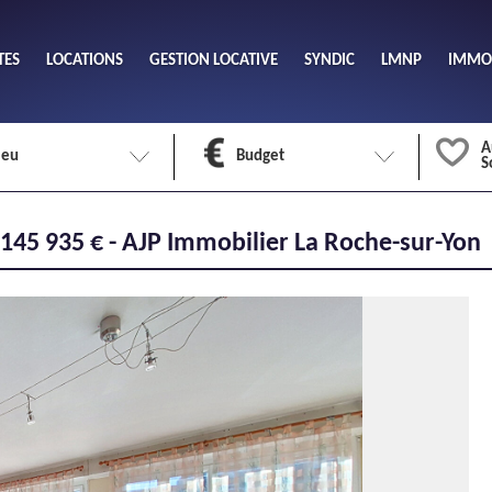
TES
LOCATIONS
GESTION LOCATIVE
SYNDIC
LMNP
IMMOB
A
ieu
Budget
S
Nombre 
145 935 € - AJP Immobilier La Roche-sur-Yon
min
1
2
eu
Surface 
max