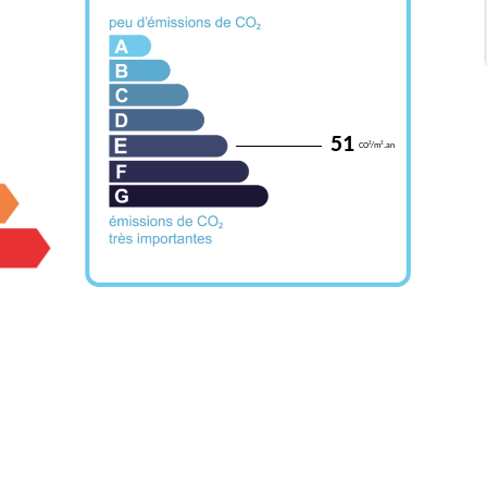
51
CO²/m².an