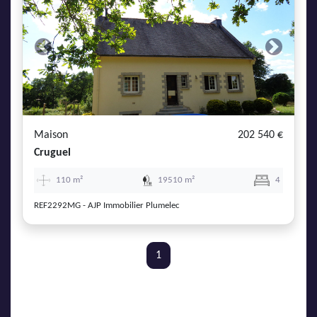
Previous
Next
Maison
202 540 €
Cruguel
110 m²
19510 m²
4
REF2292MG - AJP Immobilier Plumelec
1