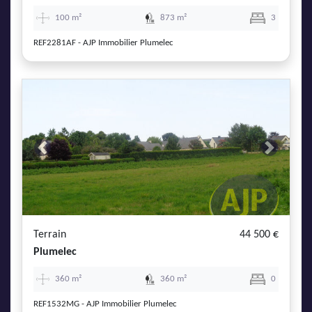
100 m²
873 m²
3
REF2281AF - AJP Immobilier Plumelec
Previous
Next
Terrain
44 500 €
Plumelec
360 m²
360 m²
0
REF1532MG - AJP Immobilier Plumelec