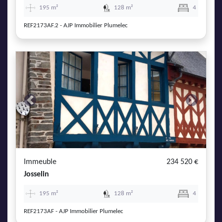
195 m²
128 m²
4
REF2173AF.2 - AJP Immobilier Plumelec
Previous
Next
Immeuble
234 520 €
Josselin
195 m²
128 m²
4
REF2173AF - AJP Immobilier Plumelec