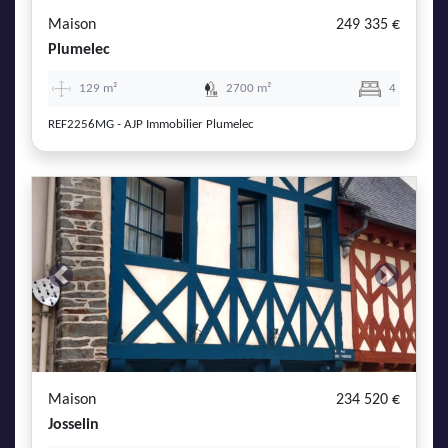
Maison
249 335 €
Plumelec
129 m²
2700 m²
4
REF2256MG - AJP Immobilier Plumelec
Previous
Next
Maison
234 520 €
Josselin