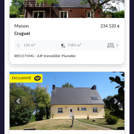
Maison
234 520 €
Cruguel
130 m²
7383 m²
5
REF2275MG - AJP Immobilier Plumelec
EXCLUSIVITÉ
Previous
Next