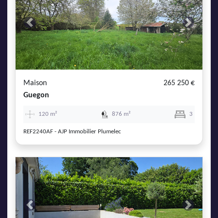
Previous
Next
Maison
265 250 €
Guegon
120 m²
876 m²
3
REF2240AF - AJP Immobilier Plumelec
Previous
Next