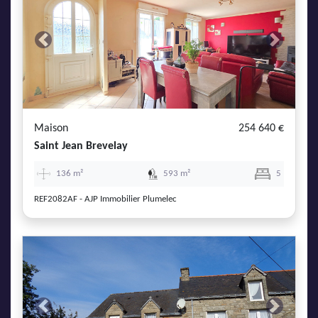
Previous
Next
Maison
254 640 €
Saint Jean Brevelay
136 m²
593 m²
5
REF2082AF - AJP Immobilier Plumelec
Previous
Next