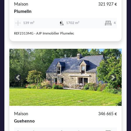
Maison
321 927 €
Plumelin
139 m²
1702 m²
4
REF2313MG - AJP Immobilier Plumelec
Previous
Next
Maison
346 665 €
Guehenno