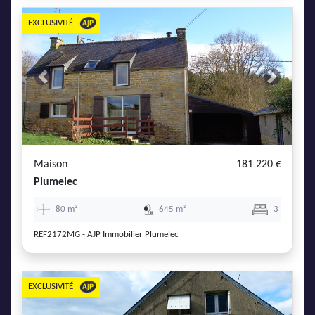
EXCLUSIVITÉ
Previous
Next
Maison
181 220 €
Plumelec
80 m²
645 m²
3
REF2172MG - AJP Immobilier Plumelec
EXCLUSIVITÉ