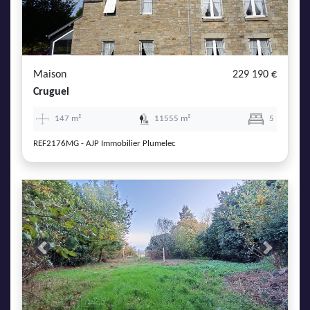
Maison
229 190 €
Cruguel
147 m²
11555 m²
5
REF2176MG - AJP Immobilier Plumelec
Previous
Next