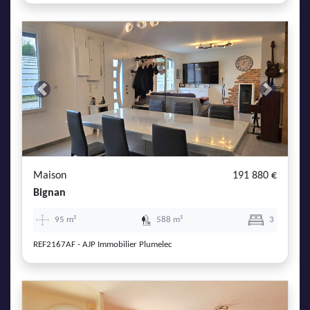
Previous
Next
Maison
191 880 €
Bignan
95 m²
588 m²
3
REF2167AF - AJP Immobilier Plumelec