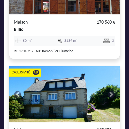
AJP Actualités
Service Qualité Clients
Maison
170 560 €
Billio
80 m²
3139 m²
3
REF2310MG - AJP Immobilier Plumelec
EXCLUSIVITÉ
Previous
Next