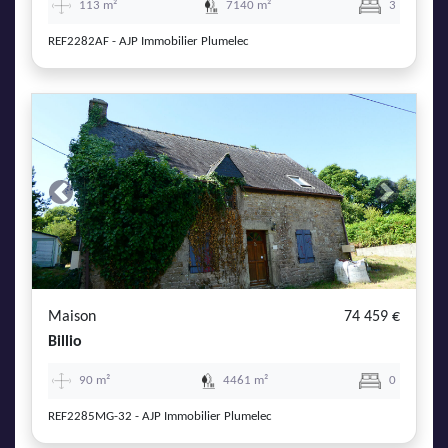
113 m²
7140 m²
3
REF2282AF - AJP Immobilier Plumelec
Previous
Next
Maison
74 459 €
Billio
90 m²
4461 m²
0
REF2285MG-32 - AJP Immobilier Plumelec