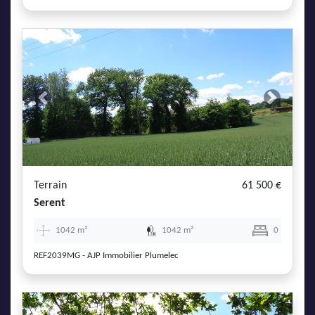
Previous
Next
Terrain
61 500 €
Serent
1042 m²
1042 m²
0
REF2039MG - AJP Immobilier Plumelec