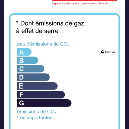
4
CO²/m².an