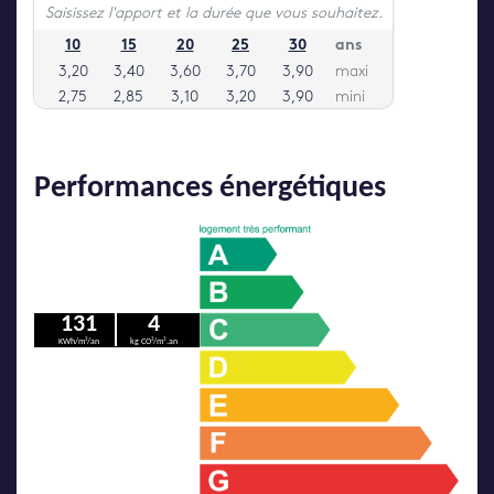
Performances énergétiques
131
4
KWh/m²/an
kg CO²/m².an