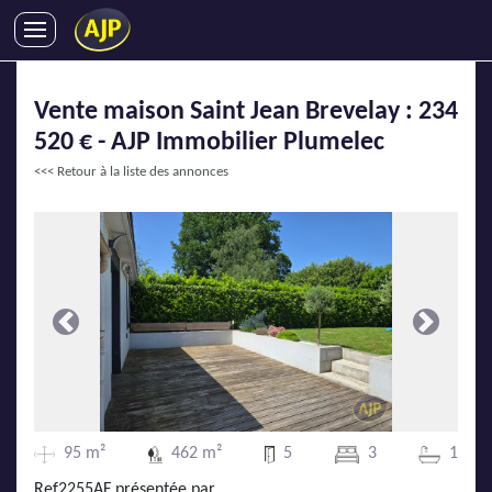
ACHATS
Vente maison Saint Jean Brevelay : 234
VENTES
520 € - AJP Immobilier Plumelec
LOCATIONS
<<< Retour à la liste des annonces
GESTION LOCATIVE
SYNDIC
LMNP
IMMOBILIER NEUF
LOCATIONS DE VACANCES
Précédente
Suivante
ENTREPRISES
DEVENIR FRANCHISÉ
95 m²
462 m²
5
3
1
AJP Recrute
Ref2255AF présentée par