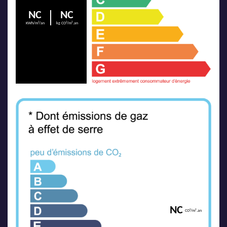
NC
NC
KWh/m²/an
kg CO²/m².an
NC
CO²/m².an