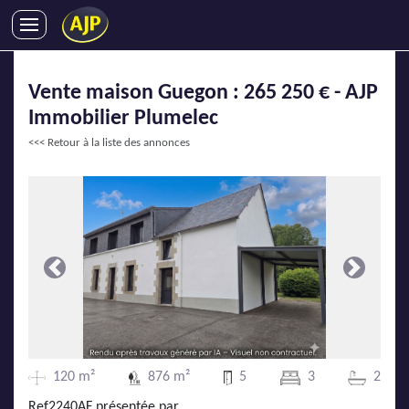
ACHATS
Vente maison Guegon : 265 250 € - AJP
VENTES
Immobilier Plumelec
LOCATIONS
<<< Retour à la liste des annonces
GESTION LOCATIVE
SYNDIC
LMNP
IMMOBILIER NEUF
LOCATIONS DE VACANCES
Précédente
Suivante
ENTREPRISES
DEVENIR FRANCHISÉ
120 m²
876 m²
5
3
2
AJP Recrute
Ref2240AF présentée par