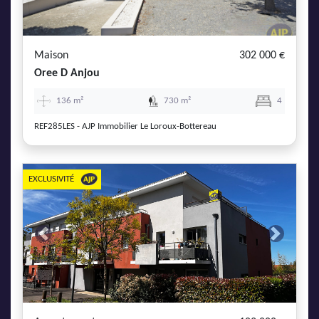
AJP Actualités
Service Qualité Clients
Maison
302 000 €
Oree D Anjou
136 m²
730 m²
4
REF285LES - AJP Immobilier Le Loroux-Bottereau
EXCLUSIVITÉ
Previous
Next