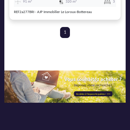
91 m²
320 m²
3
REF2a277BRI - AJP Immobilier Le Loroux-Bottereau
1