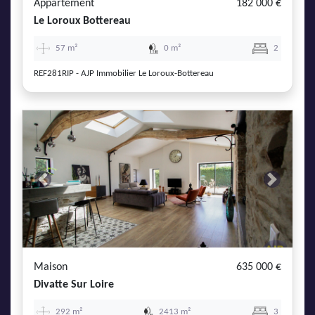
Appartement
182 000 €
Le Loroux Bottereau
57 m²
0 m²
2
REF281RIP - AJP Immobilier Le Loroux-Bottereau
Previous
Next
Maison
635 000 €
Divatte Sur Loire
292 m²
2413 m²
3