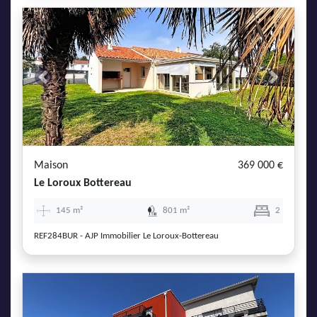
Previous
Next
Maison
369 000 €
Le Loroux Bottereau
145 m²
801 m²
2
REF284BUR - AJP Immobilier Le Loroux-Bottereau