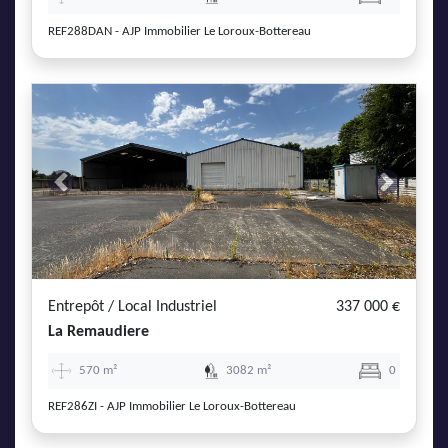
REF288DAN - AJP Immobilier Le Loroux-Bottereau
Previous
Next
Entrepôt / Local Industriel
337 000 €
La Remaudiere
570 m²
3082 m²
0
REF286ZI - AJP Immobilier Le Loroux-Bottereau