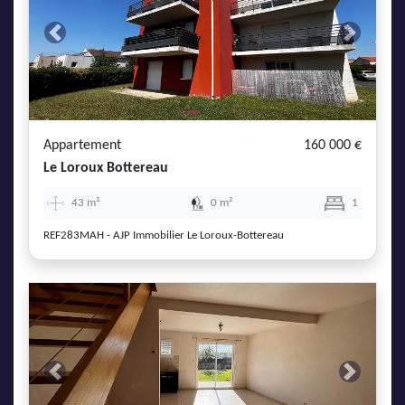
Previous
Next
Appartement
160 000 €
Le Loroux Bottereau
43 m²
0 m²
1
REF283MAH - AJP Immobilier Le Loroux-Bottereau
Previous
Next