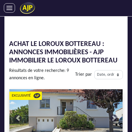
ACHATS
VENTES
LOCATIONS
ACHAT LE LOROUX BOTTEREAU :
GESTION LOCATIVE
ANNONCES IMMOBILIÈRES - AJP
SYNDIC
IMMOBILIER LE LOROUX BOTTEREAU
LMNP
Résultats de votre recherche: 9
Trier par
IMMOBILIER NEUF
annonces en ligne.
LOCATIONS DE VACANCES
ENTREPRISES
EXCLUSIVITÉ
DEVENIR FRANCHISÉ
Previous
Next
AJP Recrute