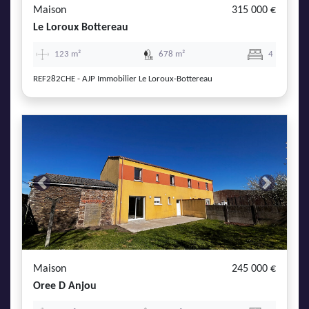
Maison
315 000 €
Le Loroux Bottereau
123 m²
678 m²
4
REF282CHE - AJP Immobilier Le Loroux-Bottereau
Previous
Next
Maison
245 000 €
Oree D Anjou