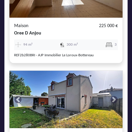
Maison
225 000 €
Oree D Anjou
94 m²
300 m²
3
REF2b280BRI - AJP Immobilier Le Loroux-Bottereau
Previous
Next