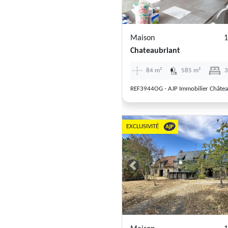
Maison
1
Chateaubriant
84 m²
585 m²
REF3944OG - AJP Immobilier Châtea
EXCLUSIVITÉ
Previous