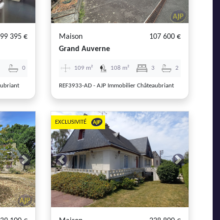
99 395 €
Maison
107 600 €
Grand Auverne
3
0
109 m²
108 m²
3
2
ubriant
REF3933-AD - AJP Immobilier Châteaubriant
EXCLUSIVITÉ
Next
Previous
Next