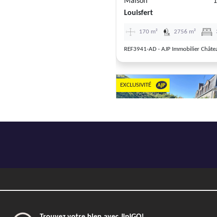
Maison
1
Louisfert
170 m²
2756 m²
REF3941-AD - AJP Immobilier Châte
EXCLUSIVITÉ
Previous
Maison
3
Chateaubriant
111 m²
443 m²