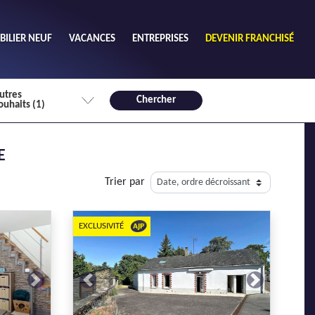
ILIER NEUF
VACANCES
ENTREPRISES
DEVENIR FRANCHISÉ
utres
Chercher
ouhaits (1)
de chambres mini
E
3
4 plus
Trier par
habitable mini
m²
EXCLUSIVITÉ
Next
Previous
Next