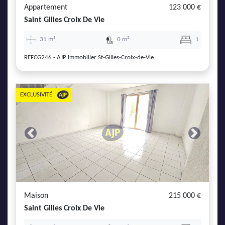
Appartement
123 000 €
Saint Gilles Croix De Vie
31 m²
0 m²
1
REFCG246 - AJP Immobilier St-Gilles-Croix-de-Vie
EXCLUSIVITÉ
Previous
Next
Maison
215 000 €
Saint Gilles Croix De Vie