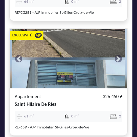
66 m²
0 m²
2
REFCG251 - AJP Immobilier St-Gilles-Croix-de-Vie
EXCLUSIVITÉ
Previous
Next
Appartement
326 450 €
Saint Hilaire De Riez
61 m²
0 m²
2
REF659 - AJP Immobilier St-Gilles-Croix-de-Vie