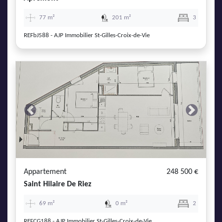
77 m²
201 m²
3
REFbJ588 - AJP Immobilier St-Gilles-Croix-de-Vie
Previous
Next
Appartement
248 500 €
Saint Hilaire De Riez
69 m²
0 m²
2
REFCG188 - AJP Immobilier St-Gilles-Croix-de-Vie