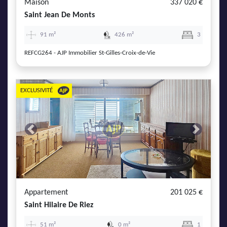
Maison
337 020 €
Saint Jean De Monts
91 m²
426 m²
3
REFCG264 - AJP Immobilier St-Gilles-Croix-de-Vie
EXCLUSIVITÉ
Previous
Next
Appartement
201 025 €
Saint Hilaire De Riez
51 m²
0 m²
1