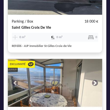
Parking / Box
18 000 €
Saint Gilles Croix De Vie
0 m²
0 m²
0
REF686 - AJP Immobilier St-Gilles-Croix-de-Vie
EXCLUSIVITÉ
Previous
Next