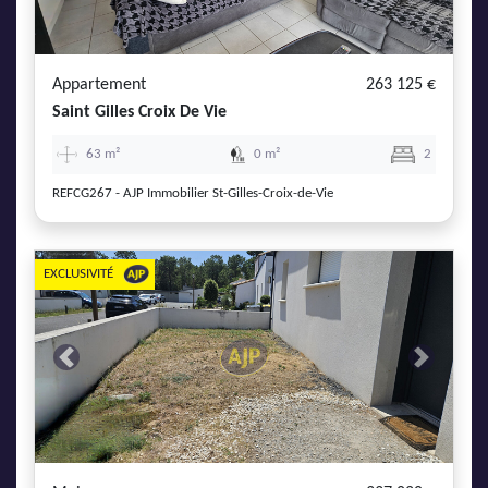
AJP Actualités
Service Qualité Clients
Appartement
263 125 €
Saint Gilles Croix De Vie
63 m²
0 m²
2
REFCG267 - AJP Immobilier St-Gilles-Croix-de-Vie
EXCLUSIVITÉ
Previous
Next