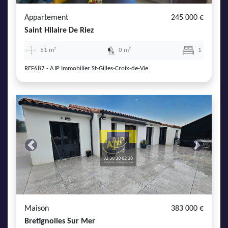
Appartement
245 000 €
Saint Hilaire De Riez
51 m²
0 m²
1
REF687 - AJP Immobilier St-Gilles-Croix-de-Vie
Previous
Next
Maison
383 000 €
Bretignolles Sur Mer