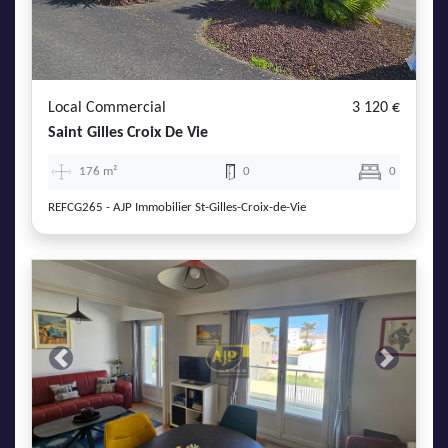
Local Commercial
3 120 €
Saint Gilles Croix De Vie
176 m²
0
0
REFCG265 - AJP Immobilier St-Gilles-Croix-de-Vie
Previous
Next