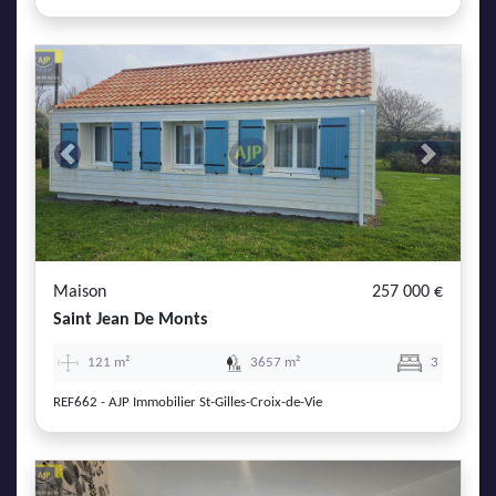
Previous
Next
Maison
257 000 €
Saint Jean De Monts
121 m²
3657 m²
3
REF662 - AJP Immobilier St-Gilles-Croix-de-Vie