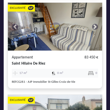
EXCLUSIVITÉ
Previous
Next
Appartement
83 450 €
Saint Hilaire De Riez
17 m²
0 m²
0
REFCG261 - AJP Immobilier St-Gilles-Croix-de-Vie
EXCLUSIVITÉ