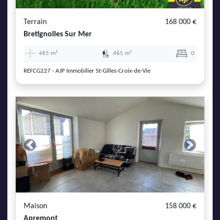
Terrain
168 000 €
Bretignolles Sur Mer
465 m²
465 m²
0
REFCG227 - AJP Immobilier St-Gilles-Croix-de-Vie
Previous
Next
Maison
158 000 €
Apremont