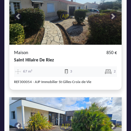
Previous
Next
Maison
850 €
Saint Hilaire De Riez
67 m²
3
2
REF300054 - AJP Immobilier St-Gilles-Croix-de-Vie
Previous
Next