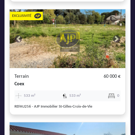
EXCLUSIVITÉ
Previous
Next
Terrain
60 000 €
Coex
533 m²
533 m²
0
REFAU256 - AJP Immobilier St-Gilles-Croix-de-Vie