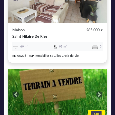
Previous
Next
Maison
285 000 €
Saint Hilaire De Riez
69 m²
95 m²
3
REFAU236 - AJP Immobilier St-Gilles-Croix-de-Vie
Previous
Next