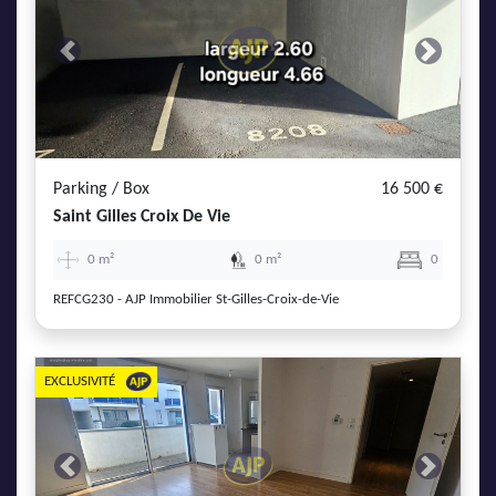
Previous
Next
Parking / Box
16 500 €
Saint Gilles Croix De Vie
0 m²
0 m²
0
REFCG230 - AJP Immobilier St-Gilles-Croix-de-Vie
EXCLUSIVITÉ
Previous
Next