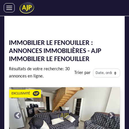
ACHATS
VENTES
LOCATIONS
IMMOBILIER LE FENOUILLER :
GESTION LOCATIVE
ANNONCES IMMOBILIÈRES - AJP
SYNDIC
IMMOBILIER LE FENOUILLER
LMNP
Résultats de votre recherche: 30
Trier par
IMMOBILIER NEUF
annonces en ligne.
LOCATIONS DE VACANCES
ENTREPRISES
EXCLUSIVITÉ
DEVENIR FRANCHISÉ
Previous
Next
AJP Recrute