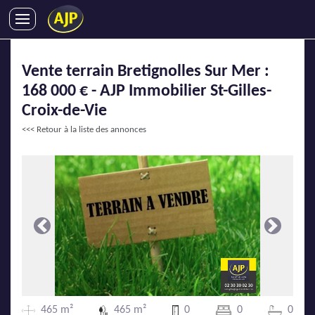
ACHATS
Vente terrain Bretignolles Sur Mer :
VENTES
168 000 € - AJP Immobilier St-Gilles-
LOCATIONS
Croix-de-Vie
GESTION LOCATIVE
<<< Retour à la liste des annonces
SYNDIC
LMNP
IMMOBILIER NEUF
LOCATIONS DE VACANCES
ENTREPRISES
Précédente
Suivante
DEVENIR FRANCHISÉ
AJP Recrute
465 m²
465 m²
0
0
0