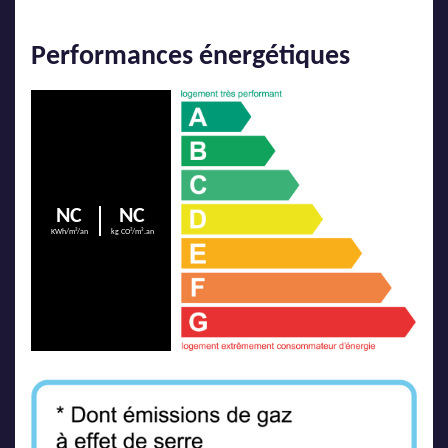
Performances énergétiques
NC
NC
KWh/m²/an
kg CO²/m².an