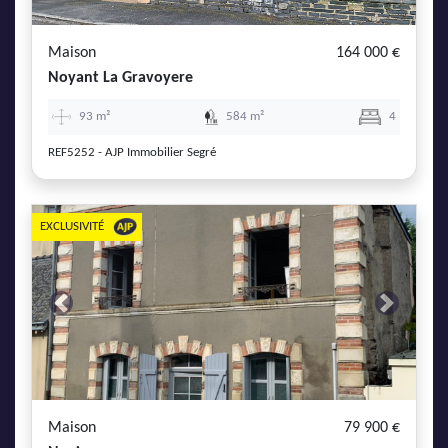
Maison
164 000 €
Noyant La Gravoyere
93 m²
584 m²
4
REF5252 - AJP Immobilier Segré
EXCLUSIVITÉ
Previous
Next
Maison
79 900 €