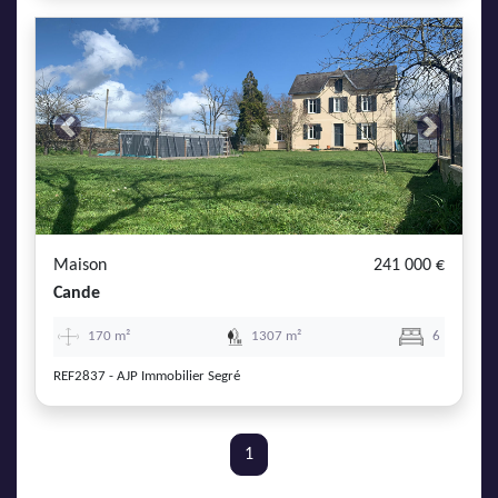
Previous
Next
Maison
241 000 €
Cande
170 m²
1307 m²
6
REF2837 - AJP Immobilier Segré
1