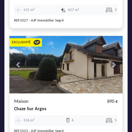
115 m²
427 m²
3
REF1027 - AJP Immobilier Segré
EXCLUSIVITÉ
Previous
Next
Maison
890 €
Chaze Sur Argos
156 m²
6
5
REF1023 - AJP Immobilier Segré