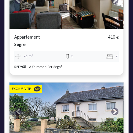
Previous
Next
Appartement
410 €
Segre
76 m²
3
2
REF968 - AJP Immobilier Segré
EXCLUSIVITÉ
Previous
Next