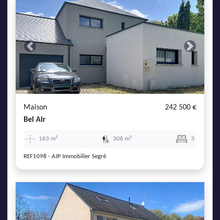
Previous
Next
Maison
242 500 €
Bel Air
163 m²
306 m²
3
REF1098 - AJP Immobilier Segré