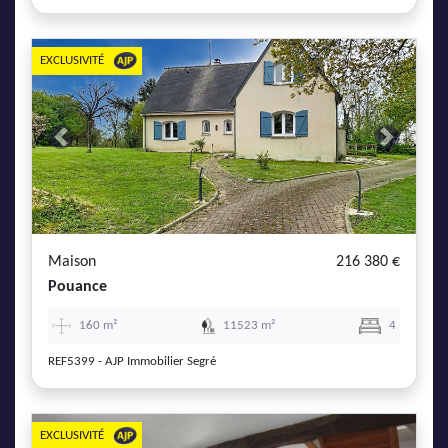
EXCLUSIVITÉ
Previous
Next
Maison
216 380 €
Pouance
160 m²
11523 m²
4
REF5399 - AJP Immobilier Segré
EXCLUSIVITÉ