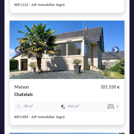
REF1122 - AJP Immobilier Segré
Previous
Next
Maison
101 550 €
Chatelais
78 m²
440 m²
2
REF5489 - AJP Immobilier Segré