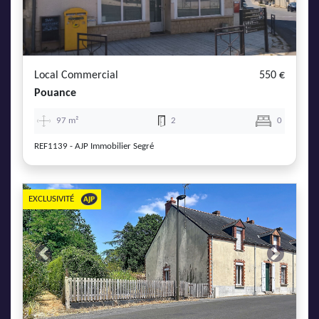
AJP Actualités
Service Qualité Clients
Local Commercial
550 €
Pouance
97 m²
2
0
REF1139 - AJP Immobilier Segré
EXCLUSIVITÉ
Previous
Next