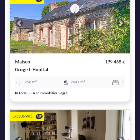
Previous
Next
Maison
199 468 €
Gruge L Hopital
250 m²
2441 m²
5
REF5103 - AJP Immobilier Segré
EXCLUSIVITÉ