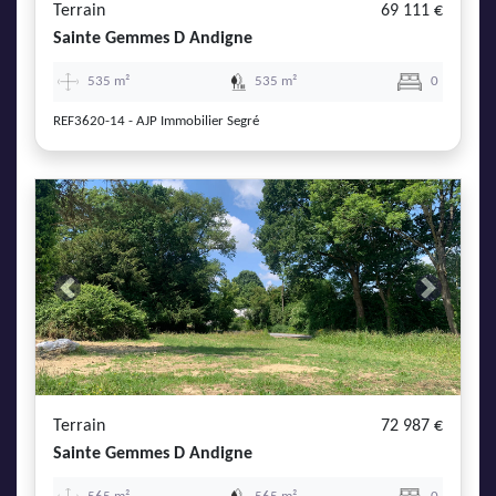
Terrain
69 111 €
Sainte Gemmes D Andigne
535 m²
535 m²
0
REF3620-14 - AJP Immobilier Segré
Previous
Next
Terrain
72 987 €
Sainte Gemmes D Andigne