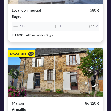
Local Commercial
580 €
Segre
61 m²
2
0
REF1039 - AJP Immobilier Segré
EXCLUSIVITÉ
Previous
Next
Maison
86 120 €
Armaille