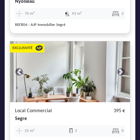
Nyoiseau
70 m²
92 m²
2
REF804 - AJP Immobilier Segré
EXCLUSIVITÉ
Previous
Next
Local Commercial
395 €
Segre
25 m²
2
0