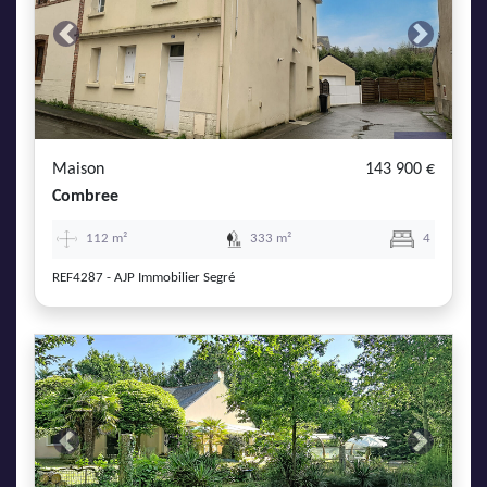
Previous
Next
Maison
143 900 €
Combree
112 m²
333 m²
4
REF4287 - AJP Immobilier Segré
Previous
Next