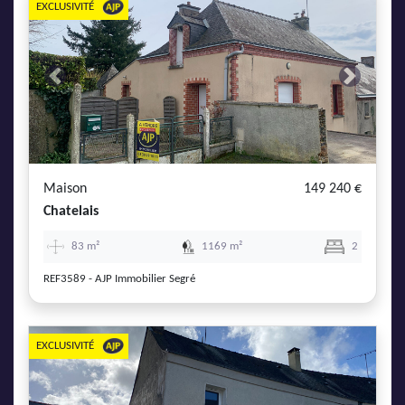
EXCLUSIVITÉ
Previous
Next
Maison
149 240 €
Chatelais
83 m²
1169 m²
2
REF3589 - AJP Immobilier Segré
EXCLUSIVITÉ