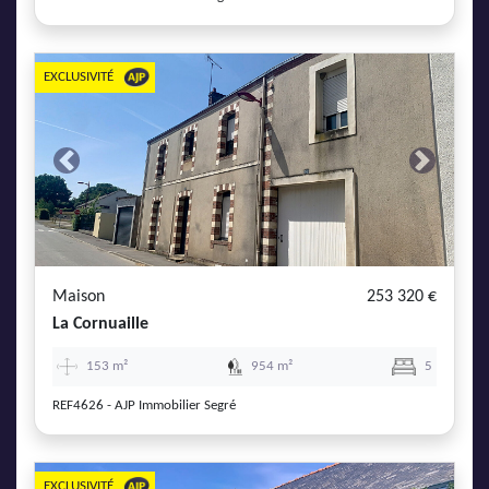
EXCLUSIVITÉ
Previous
Next
Maison
253 320 €
La Cornuaille
153 m²
954 m²
5
REF4626 - AJP Immobilier Segré
EXCLUSIVITÉ