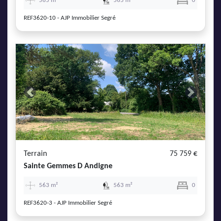
565 m²
565 m²
0
REF3620-10 - AJP Immobilier Segré
Previous
Next
Terrain
75 759 €
Sainte Gemmes D Andigne
563 m²
563 m²
0
REF3620-3 - AJP Immobilier Segré