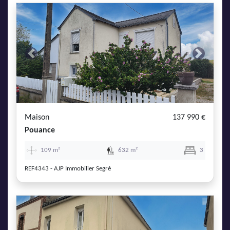
Previous
Next
Maison
137 990 €
Pouance
109 m²
632 m²
3
REF4343 - AJP Immobilier Segré