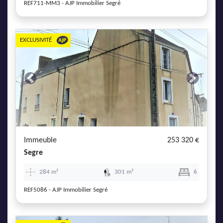
REF711-MM3 - AJP Immobilier Segré
EXCLUSIVITÉ
Previous
Next
Immeuble
253 320 €
Segre
284 m²
301 m²
6
REF5086 - AJP Immobilier Segré