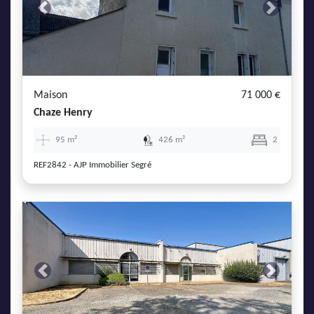
Previous
Next
Maison
71 000 €
Chaze Henry
95 m²
426 m²
2
REF2842 - AJP Immobilier Segré
Previous
Next