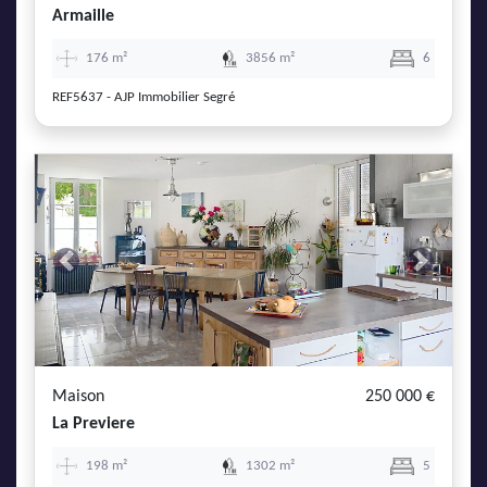
Armaille
176 m²
3856 m²
6
REF5637 - AJP Immobilier Segré
Previous
Next
Maison
250 000 €
La Previere
198 m²
1302 m²
5