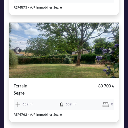
REF4873 - AJP Immobilier Segré
Previous
Next
Terrain
80 700 €
Segre
659 m²
659 m²
0
REF4762 - AJP Immobilier Segré