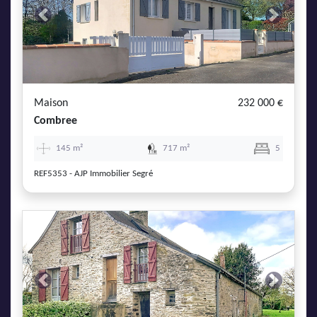
Previous
Next
Maison
232 000 €
Combree
145 m²
717 m²
5
REF5353 - AJP Immobilier Segré
Previous
Next