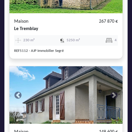
Maison
267 870 €
Le Tremblay
230 m²
5250 m²
4
REF5112 - AJP Immobilier Segré
Previous
Next