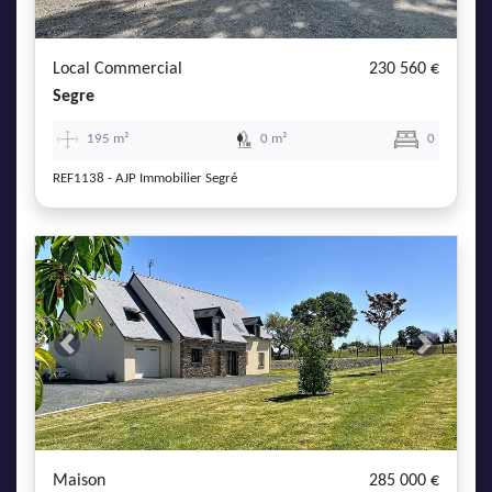
Local Commercial
230 560 €
Segre
195 m²
0 m²
0
REF1138 - AJP Immobilier Segré
Previous
Next
Maison
285 000 €