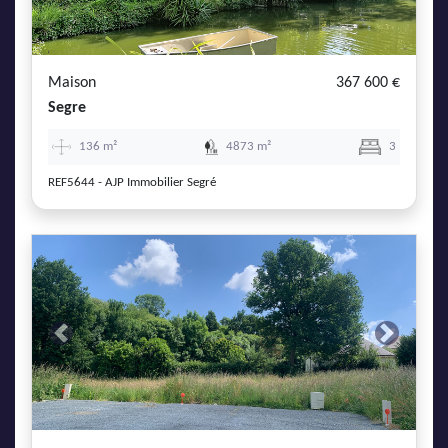
Maison
367 600 €
Segre
136 m²
4873 m²
3
REF5644 - AJP Immobilier Segré
Previous
Next