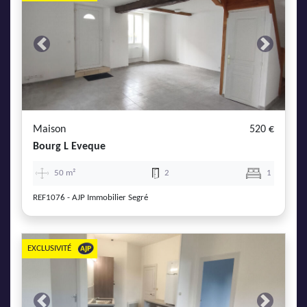
Previous
Next
Maison
520 €
Bourg L Eveque
50 m²
2
1
REF1076 - AJP Immobilier Segré
EXCLUSIVITÉ