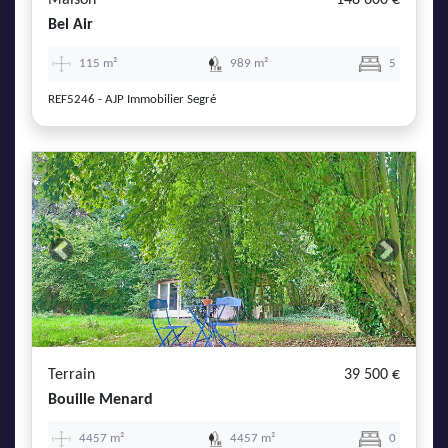
Maison
148 600 €
Bel Air
115 m²
989 m²
5
REF5246 - AJP Immobilier Segré
Previous
Next
Terrain
39 500 €
Bouille Menard
4457 m²
4457 m²
0