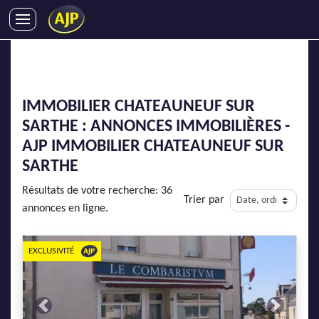
ACHATS
VENTES
LOCATIONS
IMMOBILIER CHATEAUNEUF SUR
GESTION LOCATIVE
SARTHE : ANNONCES IMMOBILIÈRES -
SYNDIC
AJP IMMOBILIER CHATEAUNEUF SUR
LMNP
SARTHE
IMMOBILIER NEUF
Résultats de votre recherche: 36
Trier par
LOCATIONS DE VACANCES
annonces en ligne.
ENTREPRISES
EXCLUSIVITÉ
DEVENIR FRANCHISÉ
AJP Recrute
Previous
Next