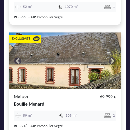
52 m²
1070 m²
1
REF5668 - AJP Immobilier Segré
EXCLUSIVITÉ
Previous
Next
Maison
69 999 €
Bouille Menard
89 m²
509 m²
2
REF5218 - AJP Immobilier Segré