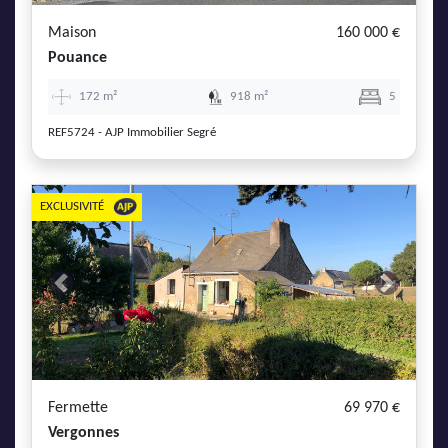
Maison
160 000 €
Pouance
172 m²
918 m²
5
REF5724 - AJP Immobilier Segré
EXCLUSIVITÉ
Previous
Next
Fermette
69 970 €
Vergonnes