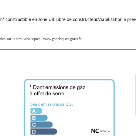
m² constructible en zone UB.Libre de constructeur.Viabilisation à pr
les sur le site Géorisques :
www.georisques.gouv.fr
NC
CO²/m².an