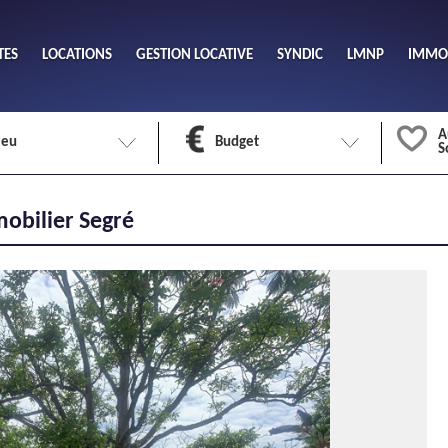
TES
LOCATIONS
GESTION LOCATIVE
SYNDIC
LMNP
IMMOB
A
ieu
Budget
S
Nombre 
mobilier Segré
min
1
2
eu
Surface 
max