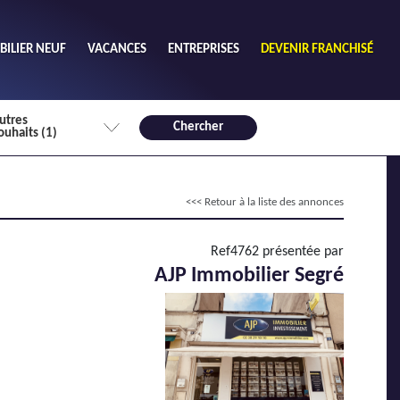
ILIER NEUF
VACANCES
ENTREPRISES
DEVENIR FRANCHISÉ
utres
Chercher
ouhaits (1)
de chambres mini
<<< Retour à la liste des annonces
3
4 plus
habitable mini
Ref4762 présentée par
m²
AJP Immobilier Segré