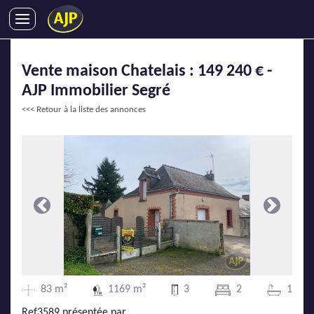
ACHATS
Vente maison Chatelais : 149 240 € -
VENTES
AJP Immobilier Segré
LOCATIONS
<<< Retour à la liste des annonces
GESTION LOCATIVE
SYNDIC
LMNP
IMMOBILIER NEUF
LOCATIONS DE VACANCES
Précédente
Suivante
ENTREPRISES
DEVENIR FRANCHISÉ
83 m²
1169 m²
3
2
1
AJP Recrute
Ref3589 présentée par