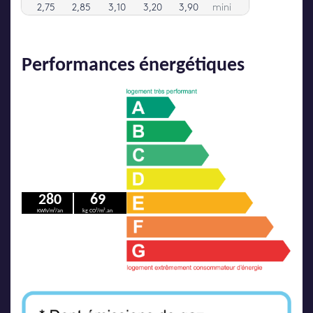
Performances énergétiques
280
69
KWh/m²/an
kg CO²/m².an