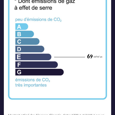
69
CO²/m².an