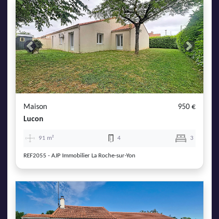
Previous
Next
Maison
950 €
Lucon
91 m²
4
3
REF2055 - AJP Immobilier La Roche-sur-Yon