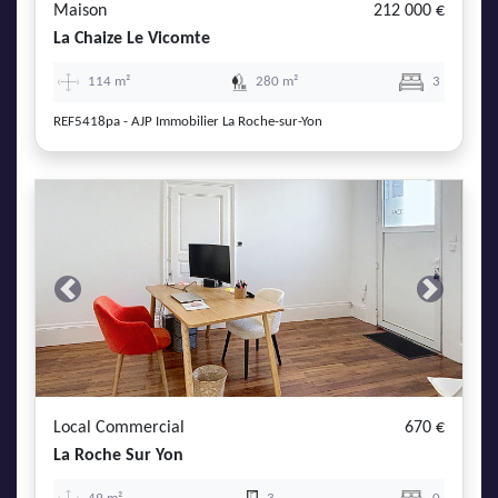
Maison
212 000 €
La Chaize Le Vicomte
114 m²
280 m²
3
REF5418pa - AJP Immobilier La Roche-sur-Yon
Previous
Next
Local Commercial
670 €
La Roche Sur Yon