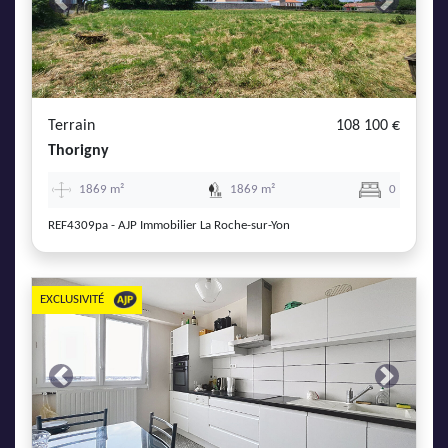
Previous
Next
Terrain
108 100 €
Thorigny
1869 m²
1869 m²
0
REF4309pa - AJP Immobilier La Roche-sur-Yon
EXCLUSIVITÉ
Previous
Next