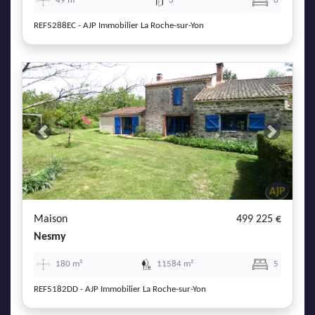
49 m²
3
0
REF5288EC - AJP Immobilier La Roche-sur-Yon
Previous
Next
Maison
499 225 €
Nesmy
180 m²
11584 m²
5
REF5182DD - AJP Immobilier La Roche-sur-Yon