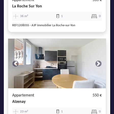
Appartement
535 €
La Roche Sur Yon
36 m²
1
0
REF12080SS - AJP Immobilier La Roche-sur-Yon
Previous
Next
Appartement
550 €
Aizenay
23 m²
1
0