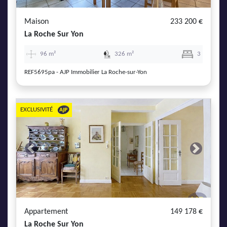
Maison
233 200 €
La Roche Sur Yon
96 m²
326 m²
3
REF5695pa - AJP Immobilier La Roche-sur-Yon
EXCLUSIVITÉ
Previous
Next
Appartement
149 178 €
La Roche Sur Yon