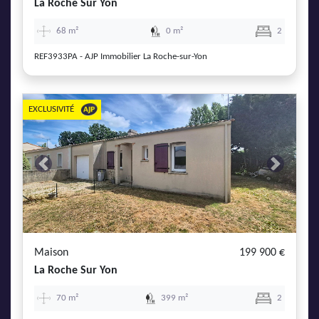
La Roche Sur Yon
68 m²
0 m²
2
REF3933PA - AJP Immobilier La Roche-sur-Yon
EXCLUSIVITÉ
Previous
Next
Maison
199 900 €
La Roche Sur Yon
70 m²
399 m²
2