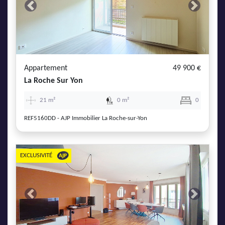
Previous
Next
Appartement
49 900 €
La Roche Sur Yon
21 m²
0 m²
0
REF5160DD - AJP Immobilier La Roche-sur-Yon
EXCLUSIVITÉ
Previous
Next