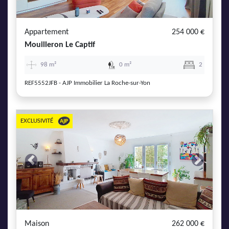
Appartement
254 000 €
Mouilleron Le Captif
98 m²
0 m²
2
REF5552JFB - AJP Immobilier La Roche-sur-Yon
EXCLUSIVITÉ
Previous
Next
Maison
262 000 €