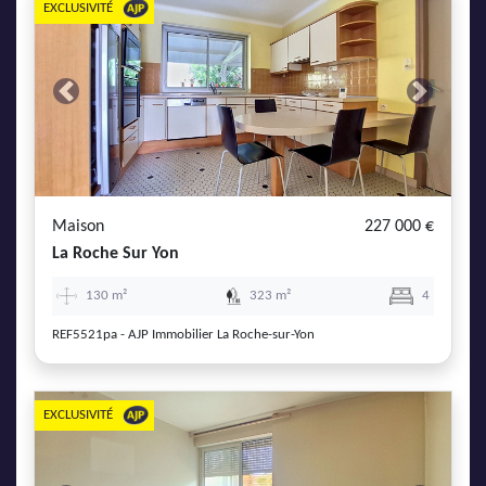
EXCLUSIVITÉ
Previous
Next
Maison
227 000 €
La Roche Sur Yon
130 m²
323 m²
4
REF5521pa - AJP Immobilier La Roche-sur-Yon
EXCLUSIVITÉ