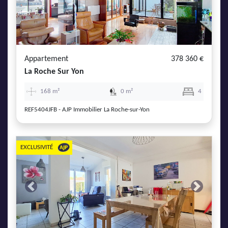
Previous
Next
Appartement
378 360 €
La Roche Sur Yon
168 m²
0 m²
4
REF5404JFB - AJP Immobilier La Roche-sur-Yon
EXCLUSIVITÉ
Previous
Next