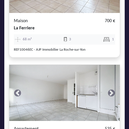
Maison
700 €
La Ferriere
68 m²
3
1
REF10046EC - AJP Immobilier La Roche-sur-Yon
Previous
Next