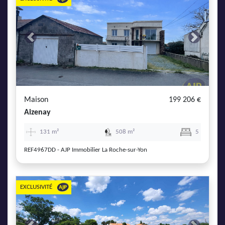
Previous
Next
Maison
199 206 €
Aizenay
131 m²
508 m²
5
REF4967DD - AJP Immobilier La Roche-sur-Yon
EXCLUSIVITÉ