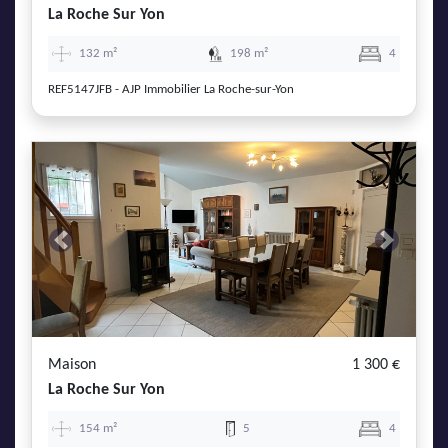
La Roche Sur Yon
132 m²
198 m²
4
REF5147JFB - AJP Immobilier La Roche-sur-Yon
Previous
Next
Maison
1 300 €
La Roche Sur Yon
154 m²
5
4