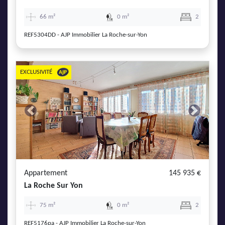
66 m²
0 m²
2
REF5304DD - AJP Immobilier La Roche-sur-Yon
EXCLUSIVITÉ
Previous
Next
Appartement
145 935 €
La Roche Sur Yon
75 m²
0 m²
2
REF5176pa - AJP Immobilier La Roche-sur-Yon