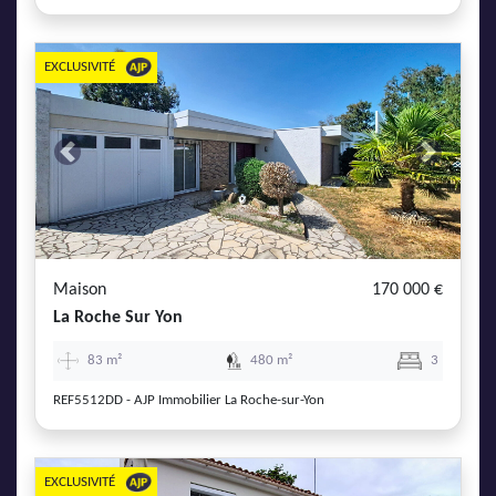
EXCLUSIVITÉ
Previous
Next
Maison
170 000 €
La Roche Sur Yon
83 m²
480 m²
3
REF5512DD - AJP Immobilier La Roche-sur-Yon
EXCLUSIVITÉ