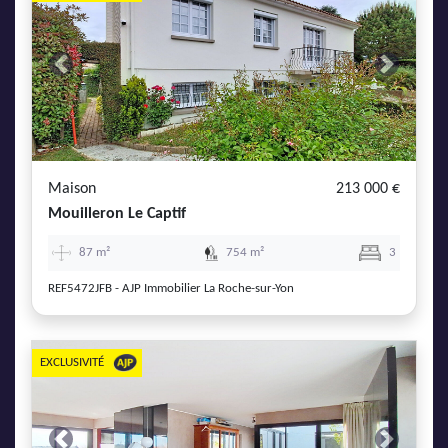
Previous
Next
Maison
213 000 €
Mouilleron Le Captif
87 m²
754 m²
3
REF5472JFB - AJP Immobilier La Roche-sur-Yon
EXCLUSIVITÉ