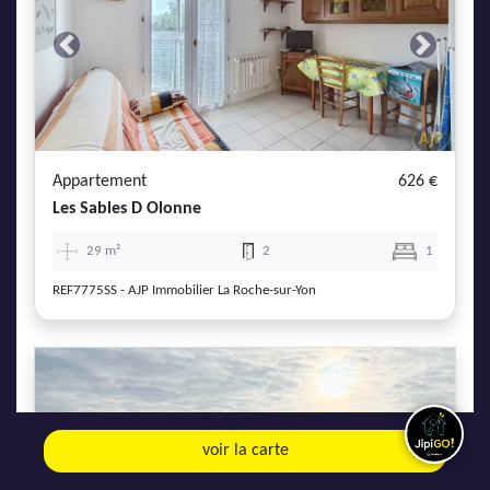
Previous
Next
Appartement
626 €
Les Sables D Olonne
29 m²
2
1
REF7775SS - AJP Immobilier La Roche-sur-Yon
voir la carte
Previous
Next