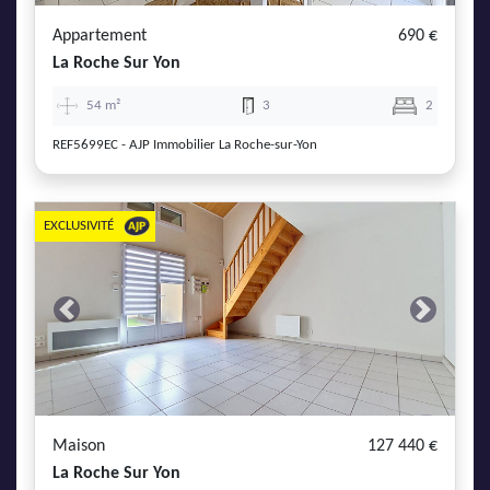
Appartement
690 €
La Roche Sur Yon
54 m²
3
2
REF5699EC - AJP Immobilier La Roche-sur-Yon
EXCLUSIVITÉ
Previous
Next
Maison
127 440 €
La Roche Sur Yon