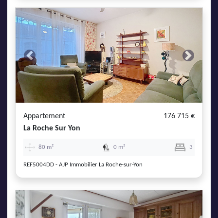
Previous
Next
Appartement
176 715 €
La Roche Sur Yon
80 m²
0 m²
3
REF5004DD - AJP Immobilier La Roche-sur-Yon