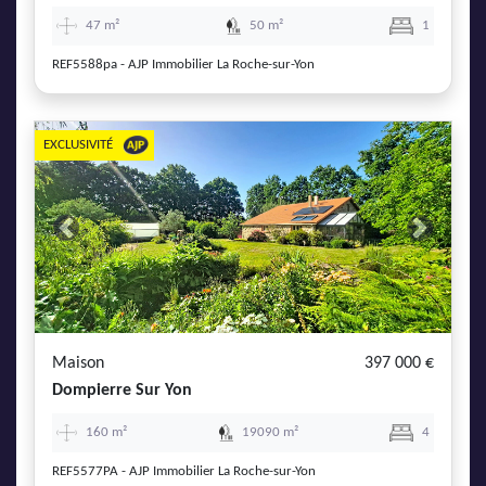
47 m²
50 m²
1
REF5588pa - AJP Immobilier La Roche-sur-Yon
EXCLUSIVITÉ
Previous
Next
Maison
397 000 €
Dompierre Sur Yon
160 m²
19090 m²
4
REF5577PA - AJP Immobilier La Roche-sur-Yon