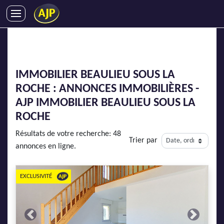
ACHATS
VENTES
LOCATIONS
IMMOBILIER BEAULIEU SOUS LA
GESTION LOCATIVE
ROCHE : ANNONCES IMMOBILIÈRES -
SYNDIC
AJP IMMOBILIER BEAULIEU SOUS LA
LMNP
ROCHE
IMMOBILIER NEUF
Résultats de votre recherche: 48
Trier par
LOCATIONS DE VACANCES
annonces en ligne.
ENTREPRISES
EXCLUSIVITÉ
DEVENIR FRANCHISÉ
AJP Recrute
Previous
Next