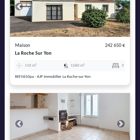
Previous
Next
Maison
242 650 €
La Roche Sur Yon
110 m²
1260 m²
3
REF5650pa - AJP Immobilier La Roche-sur-Yon
Previous
Next