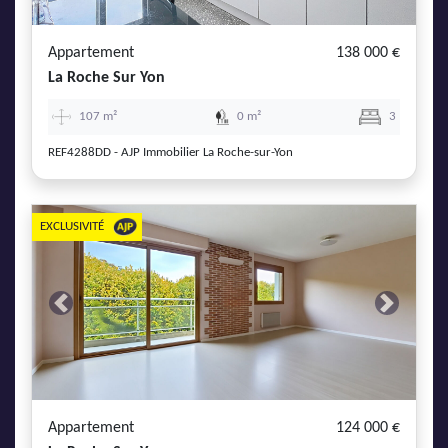
Appartement
138 000 €
La Roche Sur Yon
107 m²
0 m²
3
REF4288DD - AJP Immobilier La Roche-sur-Yon
EXCLUSIVITÉ
Previous
Next
Appartement
124 000 €