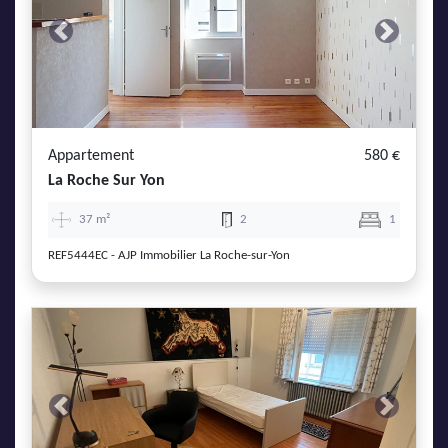
Previous
Next
Appartement
580 €
La Roche Sur Yon
37 m²
2
1
REF5444EC - AJP Immobilier La Roche-sur-Yon
Previous
Next