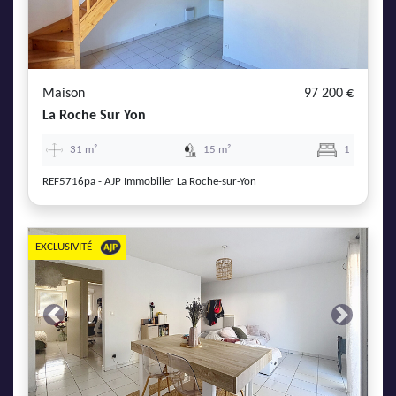
AJP Actualités
Service Qualité Clients
Maison
97 200 €
La Roche Sur Yon
31 m²
15 m²
1
REF5716pa - AJP Immobilier La Roche-sur-Yon
EXCLUSIVITÉ
Previous
Next