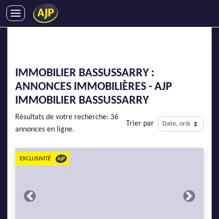
ACHATS
VENTES
LOCATIONS
IMMOBILIER BASSUSSARRY :
GESTION LOCATIVE
ANNONCES IMMOBILIÈRES - AJP
SYNDIC
IMMOBILIER BASSUSSARRY
LMNP
Résultats de votre recherche: 36
Trier par
IMMOBILIER NEUF
annonces en ligne.
LOCATIONS DE VACANCES
ENTREPRISES
EXCLUSIVITÉ
DEVENIR FRANCHISÉ
Previous
Next
AJP Recrute