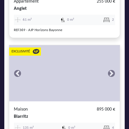
Appartement
255 000 €
Anglet
61 m²
0 m²
2
REF369 - AJP Horizons Bayonne
EXCLUSIVITÉ
Previous
Next
Maison
895 000 €
Biarritz
135 m²
0 m²
4