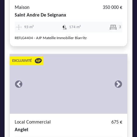
Maison
350 000 €
Saint Andre De Seignanx
93 m²
174 m²
3
REFLG4404 - AJP Mateille Immobilier Biarritz
EXCLUSIVITÉ
Previous
Next
Local Commercial
675 €
Anglet