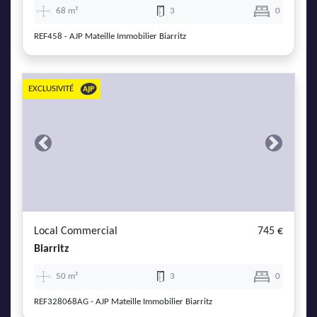
68 m²
3
0
REF458 - AJP Mateille Immobilier Biarritz
EXCLUSIVITÉ
Previous
Next
Local Commercial
745 €
Biarritz
50 m²
3
0
REF328068AG - AJP Mateille Immobilier Biarritz