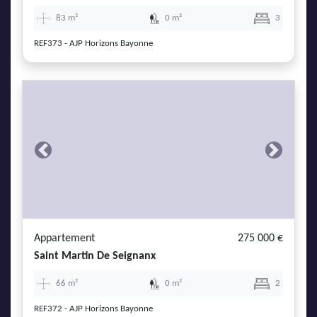
83 m²
0 m²
3
REF373 - AJP Horizons Bayonne
Previous
Next
Appartement
275 000 €
Saint Martin De Seignanx
66 m²
0 m²
2
REF372 - AJP Horizons Bayonne