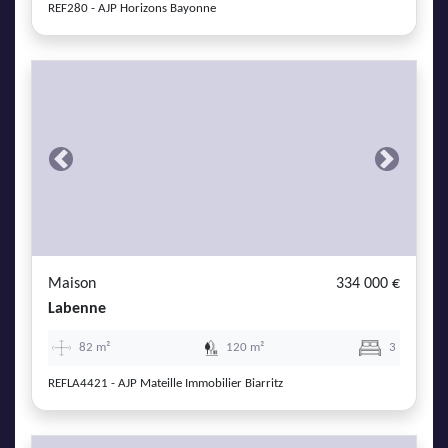
REF280 - AJP Horizons Bayonne
Previous
Next
Maison
334 000 €
Labenne
82 m²
120 m²
3
REFLA4421 - AJP Mateille Immobilier Biarritz