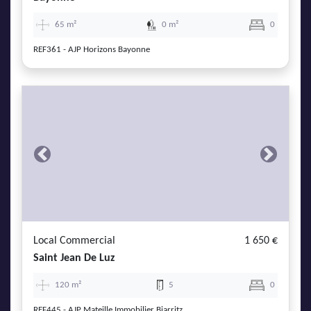
65 m²
0 m²
0
REF361 - AJP Horizons Bayonne
Previous
Next
Local Commercial
1 650 €
Saint Jean De Luz
120 m²
5
0
REF445 - AJP Mateille Immobilier Biarritz