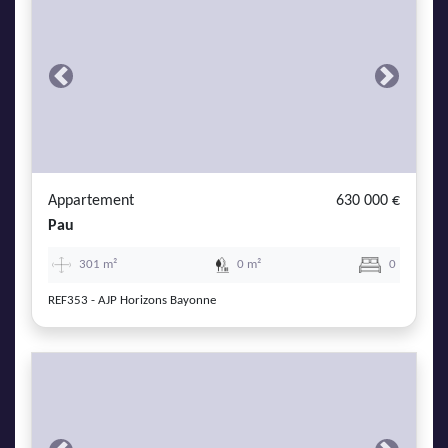
Previous
Next
Appartement
630 000 €
Pau
301 m²
0 m²
0
REF353 - AJP Horizons Bayonne