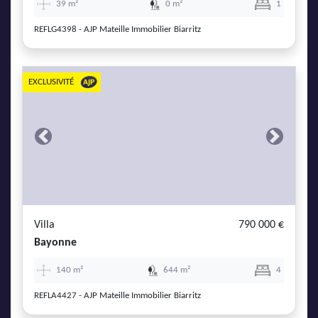
39 m²
0 m²
1
REFLG4398 - AJP Mateille Immobilier Biarritz
EXCLUSIVITÉ
Previous
Next
Villa
790 000 €
Bayonne
140 m²
644 m²
4
REFLA4427 - AJP Mateille Immobilier Biarritz