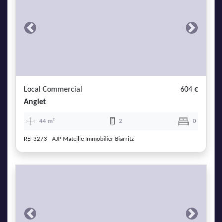
Previous
Next
Local Commercial
604 €
Anglet
44 m²
2
0
REF3273 - AJP Mateille Immobilier Biarritz
Previous
Next