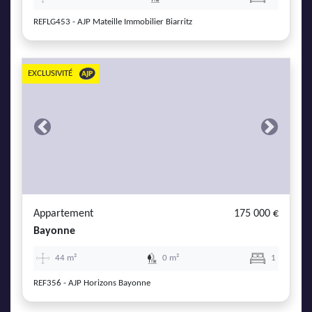
REFLG453 - AJP Mateille Immobilier Biarritz
EXCLUSIVITÉ
Previous
Next
Appartement
175 000 €
Bayonne
44 m²
0 m²
1
REF356 - AJP Horizons Bayonne