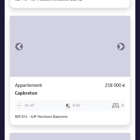
Previous
Next
Appartement
218 000 €
Capbreton
31 m²
0 m²
0
REF355 - AJP Horizons Bayonne