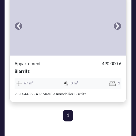
Previous
Next
Appartement
490 000 €
Biarritz
67 m²
0 m²
2
REFLG4435 - AJP Mateille Immobilier Biarritz
1