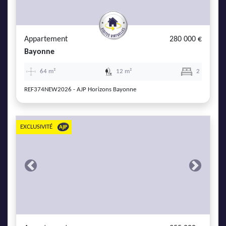
AJP Actualités
Service Qualité Clients
Appartement
280 000 €
Bayonne
64 m²
12 m²
2
REF374NEW2026 - AJP Horizons Bayonne
EXCLUSIVITÉ
Previous
Next