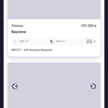
Maison
595 000 €
Bayonne
180 m²
340 m²
6
REF377 - AJP Horizons Bayonne
Previous
Next