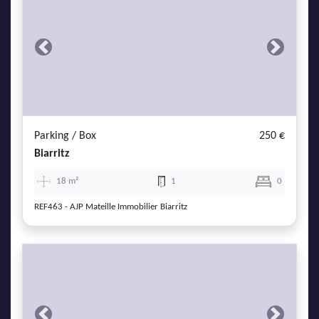
Previous
Next
Parking / Box
250 €
Biarritz
18 m²
1
0
REF463 - AJP Mateille Immobilier Biarritz