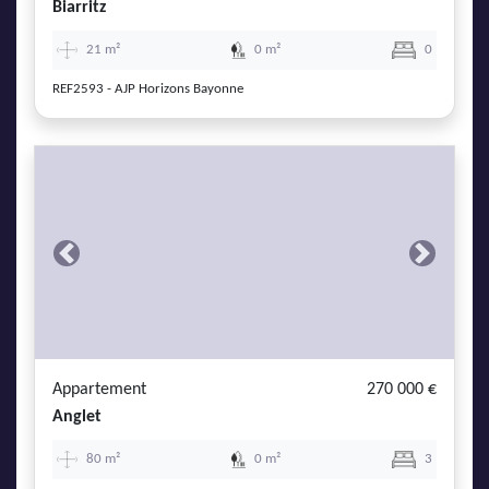
Biarritz
21 m²
0 m²
0
REF2593 - AJP Horizons Bayonne
Previous
Next
Appartement
270 000 €
Anglet
80 m²
0 m²
3