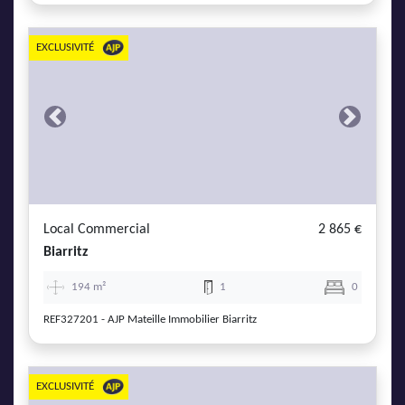
EXCLUSIVITÉ
Previous
Next
Local Commercial
2 865 €
Biarritz
194 m²
1
0
REF327201 - AJP Mateille Immobilier Biarritz
EXCLUSIVITÉ