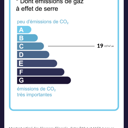
19
CO²/m².an