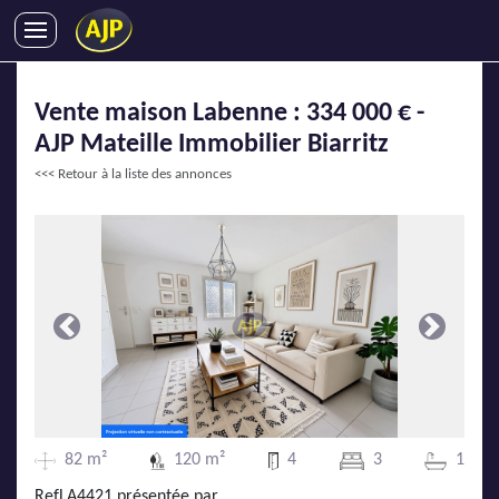
ACHATS
Vente maison Labenne : 334 000 € -
VENTES
AJP Mateille Immobilier Biarritz
LOCATIONS
<<< Retour à la liste des annonces
GESTION LOCATIVE
SYNDIC
LMNP
IMMOBILIER NEUF
LOCATIONS DE VACANCES
Précédente
Suivante
ENTREPRISES
DEVENIR FRANCHISÉ
82 m²
120 m²
4
3
1
AJP Recrute
RefLA4421 présentée par