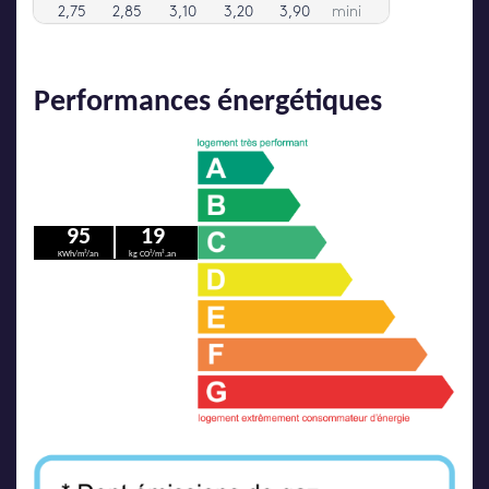
Performances énergétiques
95
19
KWh/m²/an
kg CO²/m².an