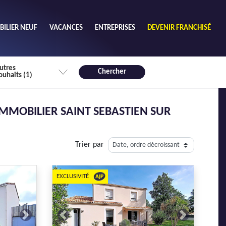
ILIER NEUF
VACANCES
ENTREPRISES
DEVENIR FRANCHISÉ
utres
Chercher
ouhaits (1)
de chambres mini
IMMOBILIER SAINT SEBASTIEN SUR
3
4 plus
habitable mini
Trier par
m²
EXCLUSIVITÉ
Next
Previous
Next