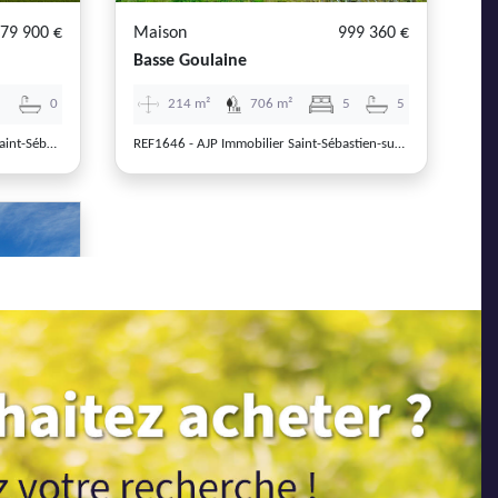
79 900 €
Maison
999 360 €
Basse Goulaine
2
0
214 m²
706 m²
5
5
REFV4244AD-WB - AJP Immobilier Saint-Sébastien-sur-Loire
REF1646 - AJP Immobilier Saint-Sébastien-sur-Loire
Next
98 000 €