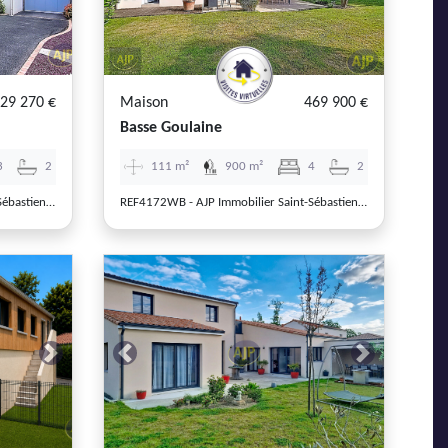
29 270 €
Maison
469 900 €
Basse Goulaine
3
2
111 m²
900 m²
4
2
REF4230WB - AJP Immobilier Saint-Sébastien-sur-Loire
REF4172WB - AJP Immobilier Saint-Sébastien-sur-Loire
Next
Previous
Next