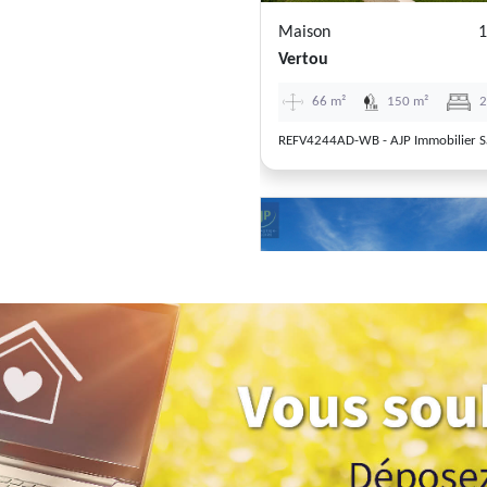
Maison
1
Vertou
66 m²
150 m²
Previous
Maison
5
Orvault