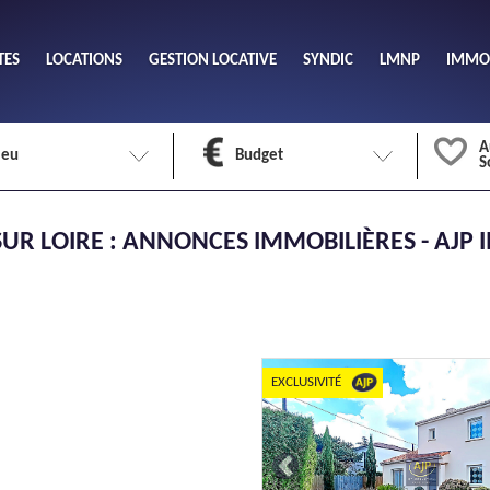
TES
LOCATIONS
GESTION LOCATIVE
SYNDIC
LMNP
IMMOB
A
ieu
Budget
S
Nombre 
UR LOIRE : ANNONCES IMMOBILIÈRES - AJP 
min
1
2
eu
Surface 
max
EXCLUSIVITÉ
Previous