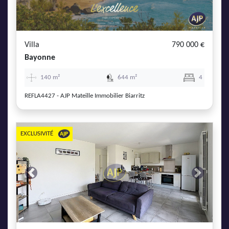
Villa
790 000 €
Bayonne
140 m²
644 m²
4
REFLA4427 - AJP Mateille Immobilier Biarritz
EXCLUSIVITÉ
Previous
Next