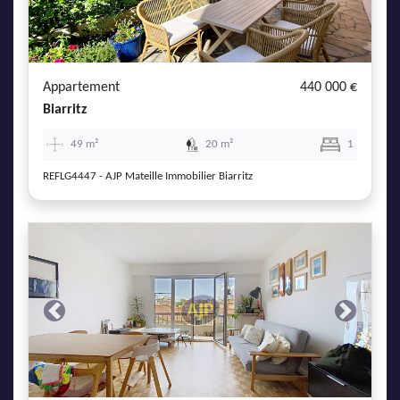
Appartement
440 000 €
Biarritz
49 m²
20 m²
1
REFLG4447 - AJP Mateille Immobilier Biarritz
Previous
Next