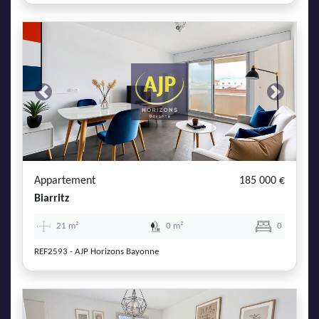
Previous
Next
Appartement
185 000 €
Biarritz
21 m²
0 m²
0
REF2593 - AJP Horizons Bayonne