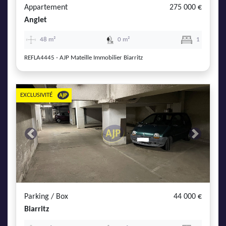
Appartement
275 000 €
Anglet
48 m²
0 m²
1
REFLA4445 - AJP Mateille Immobilier Biarritz
EXCLUSIVITÉ
Previous
Next
Parking / Box
44 000 €
Biarritz