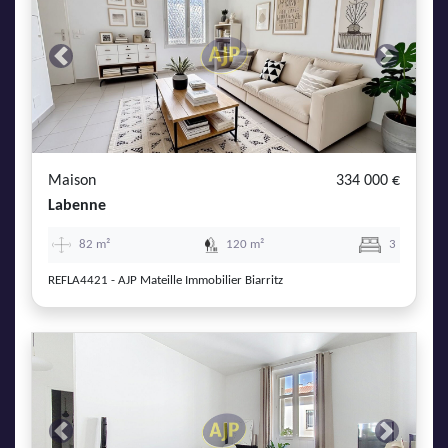
Previous
Next
Maison
334 000 €
Labenne
82 m²
120 m²
3
REFLA4421 - AJP Mateille Immobilier Biarritz
Previous
Next