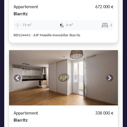
Appartement
672 000 €
Biarritz
73 m²
0 m²
2
REFLG4441 - AJP Mateille Immobilier Biarritz
Previous
Next
Appartement
338 000 €
Biarritz