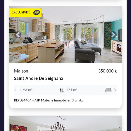
EXCLUSIVITÉ
Previous
Next
Maison
350 000 €
Saint Andre De Seignanx
93 m²
174 m²
3
REFLG4404 - AJP Mateille Immobilier Biarritz