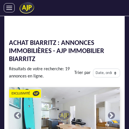
ACHATS
VENTES
LOCATIONS
ACHAT BIARRITZ : ANNONCES
GESTION LOCATIVE
IMMOBILIÈRES - AJP IMMOBILIER
SYNDIC
BIARRITZ
LMNP
Résultats de votre recherche: 19
Trier par
IMMOBILIER NEUF
annonces en ligne.
LOCATIONS DE VACANCES
ENTREPRISES
EXCLUSIVITÉ
DEVENIR FRANCHISÉ
Previous
Next
AJP Recrute