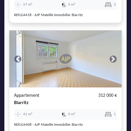
57 m²
0 m²
2
REFLG4418 - AJP Mateille Immobilier Biarritz
Previous
Next
Appartement
312 000 €
Biarritz
41 m²
0 m²
1
REFLG4408 - AJP Mateille Immobilier Biarritz