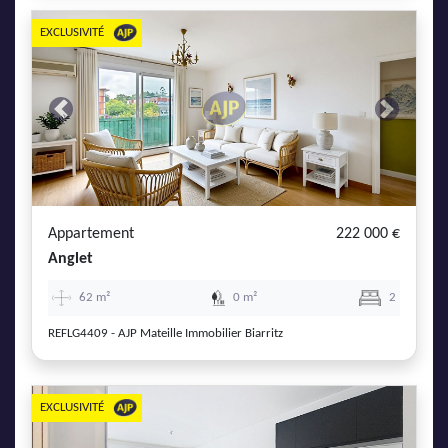
EXCLUSIVITÉ
Previous
Next
Appartement
222 000 €
Anglet
62 m²
0 m²
2
REFLG4409 - AJP Mateille Immobilier Biarritz
EXCLUSIVITÉ