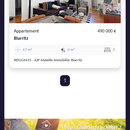
Appartement
490 000 €
Biarritz
67 m²
0 m²
2
REFLG4435 - AJP Mateille Immobilier Biarritz
1