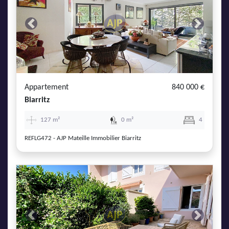
Previous
Next
Appartement
840 000 €
Biarritz
127 m²
0 m²
4
REFLG472 - AJP Mateille Immobilier Biarritz
Previous
Next