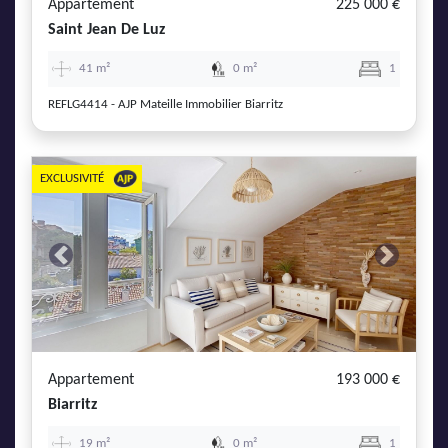
Appartement
225 000 €
Saint Jean De Luz
41 m²
0 m²
1
REFLG4414 - AJP Mateille Immobilier Biarritz
EXCLUSIVITÉ
Previous
Next
Appartement
193 000 €
Biarritz
19 m²
0 m²
1