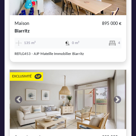
AJP Actualités
Service Qualité Clients
Maison
895 000 €
Biarritz
135 m²
0 m²
4
REFLG453 - AJP Mateille Immobilier Biarritz
EXCLUSIVITÉ
Previous
Next