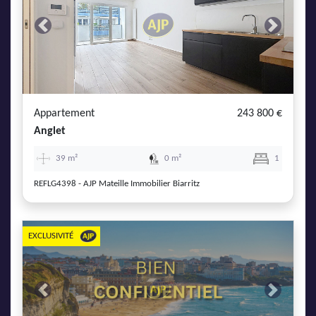
Previous
Next
Appartement
243 800 €
Anglet
39 m²
0 m²
1
REFLG4398 - AJP Mateille Immobilier Biarritz
EXCLUSIVITÉ
Previous
Next