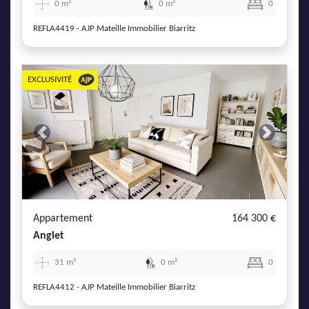
0 m²
0 m²
0
REFLA4419 - AJP Mateille Immobilier Biarritz
EXCLUSIVITÉ
Previous
Next
Appartement
164 300 €
Anglet
31 m²
0 m²
0
REFLA4412 - AJP Mateille Immobilier Biarritz