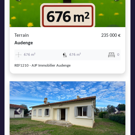
Previous
Next
Terrain
235 000 €
Audenge
676 m²
676 m²
0
REF1210 - AJP Immobilier Audenge
Previous
Next