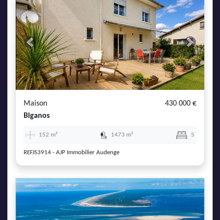
Previous
Next
Maison
430 000 €
Biganos
152 m²
1473 m²
5
REFJS3914 - AJP Immobilier Audenge