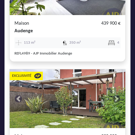
AJP Actualités
Service Qualité Clients
Maison
439 900 €
Audenge
113 m²
350 m²
4
REFL4989 - AJP Immobilier Audenge
EXCLUSIVITÉ
Previous
Next