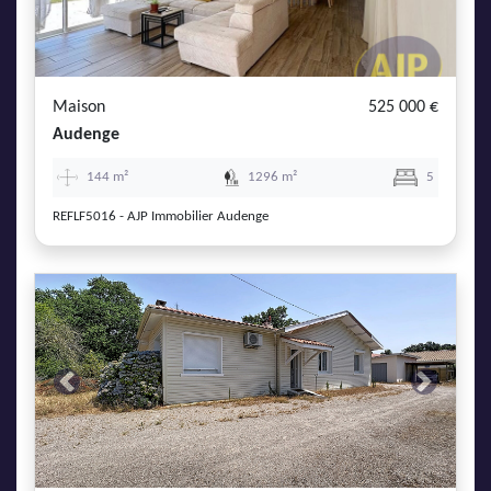
Maison
525 000 €
Audenge
144 m²
1296 m²
5
REFLF5016 - AJP Immobilier Audenge
Previous
Next