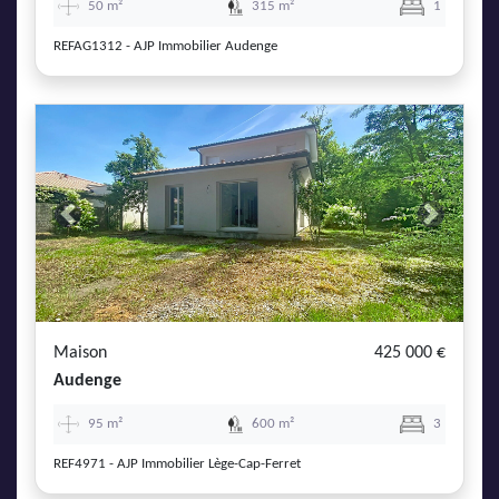
50 m²
315 m²
1
REFAG1312 - AJP Immobilier Audenge
Previous
Next
Maison
425 000 €
Audenge
95 m²
600 m²
3
REF4971 - AJP Immobilier Lège-Cap-Ferret