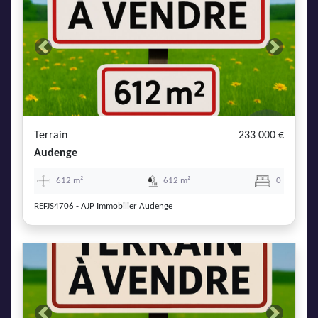
Previous
Next
Terrain
233 000 €
Audenge
612 m²
612 m²
0
REFJS4706 - AJP Immobilier Audenge