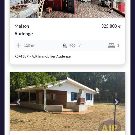
Maison
325 800 €
Audenge
120 m²
400 m²
3
REF4387 - AJP Immobilier Audenge
Previous
Next