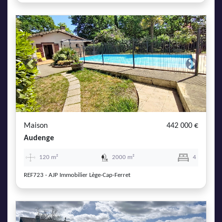
Previous
Next
Maison
442 000 €
Audenge
120 m²
2000 m²
4
REF723 - AJP Immobilier Lège-Cap-Ferret