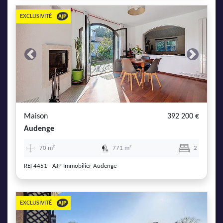
EXCLUSIVITÉ
Previous
Next
Maison
392 200 €
Audenge
70 m²
771 m²
2
REF4451 - AJP Immobilier Audenge
EXCLUSIVITÉ