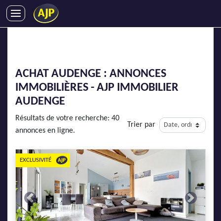
ACHATS
VENTES
LOCATIONS
ACHAT AUDENGE : ANNONCES
GESTION LOCATIVE
IMMOBILIÈRES - AJP IMMOBILIER
SYNDIC
AUDENGE
LMNP
Résultats de votre recherche: 40
Trier par
IMMOBILIER NEUF
annonces en ligne.
LOCATIONS DE VACANCES
ENTREPRISES
EXCLUSIVITÉ
DEVENIR FRANCHISÉ
Previous
Next
AJP Recrute