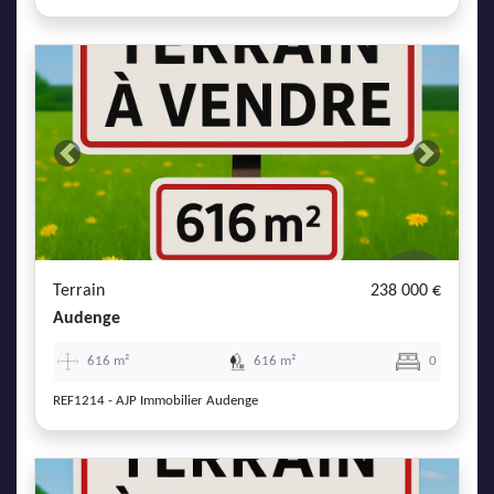
Previous
Next
Terrain
238 000 €
Audenge
616 m²
616 m²
0
REF1214 - AJP Immobilier Audenge