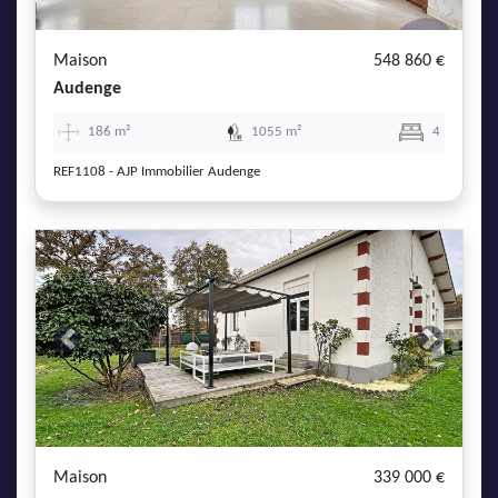
Maison
548 860 €
Audenge
186 m²
1055 m²
4
REF1108 - AJP Immobilier Audenge
Previous
Next
Maison
339 000 €