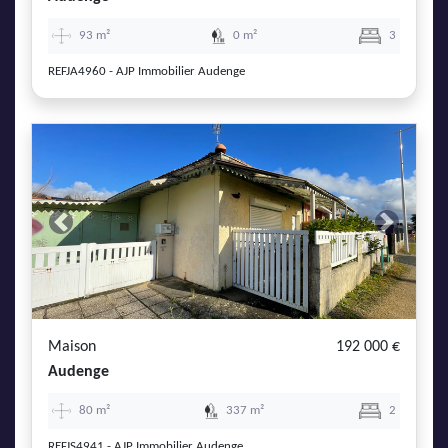
93 m²
0 m²
3
REFJA4960 - AJP Immobilier Audenge
Previous
Next
Maison
192 000 €
Audenge
80 m²
337 m²
2
REFJS4941 - AJP Immobilier Audenge