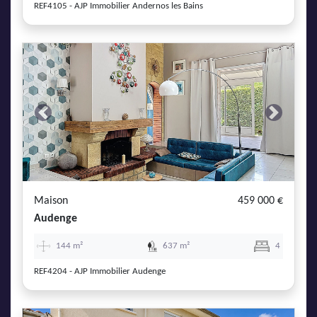
REF4105 - AJP Immobilier Andernos les Bains
Previous
Next
Maison
459 000 €
Audenge
144 m²
637 m²
4
REF4204 - AJP Immobilier Audenge