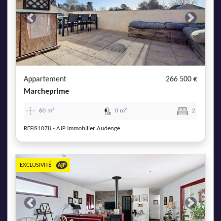
Previous
Next
Appartement
266 500 €
Marcheprime
60 m²
0 m²
2
REFJS1078 - AJP Immobilier Audenge
EXCLUSIVITÉ
Previous
Next