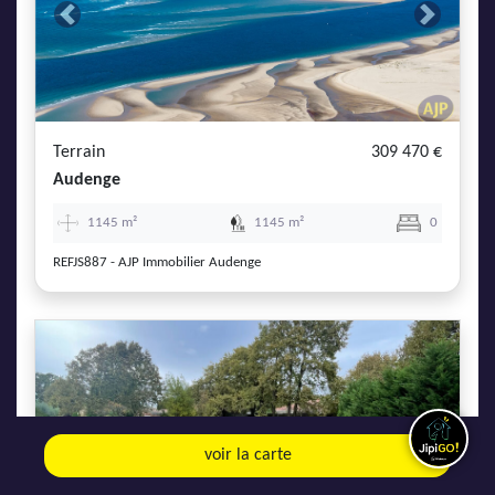
Previous
Next
Terrain
309 470 €
Audenge
1145 m²
1145 m²
0
REFJS887 - AJP Immobilier Audenge
Previous
Next
voir la carte