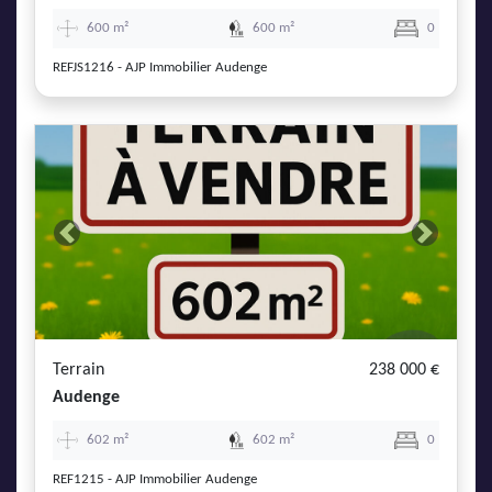
600 m²
600 m²
0
REFJS1216 - AJP Immobilier Audenge
Previous
Next
Terrain
238 000 €
Audenge
602 m²
602 m²
0
REF1215 - AJP Immobilier Audenge