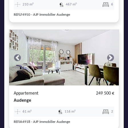
210 m²
467 m²
6
REFLF4950 - AJP Immobilier Audenge
Previous
Next
Appartement
249 500 €
Audenge
61 m²
116 m²
2
REFJA4918 - AJP Immobilier Audenge