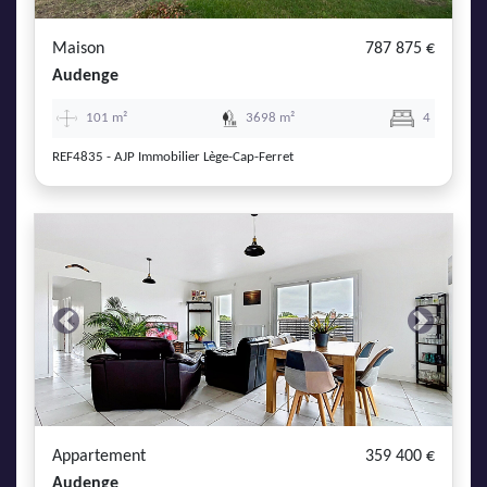
Maison
787 875 €
Audenge
101 m²
3698 m²
4
REF4835 - AJP Immobilier Lège-Cap-Ferret
Previous
Next
Appartement
359 400 €
Audenge