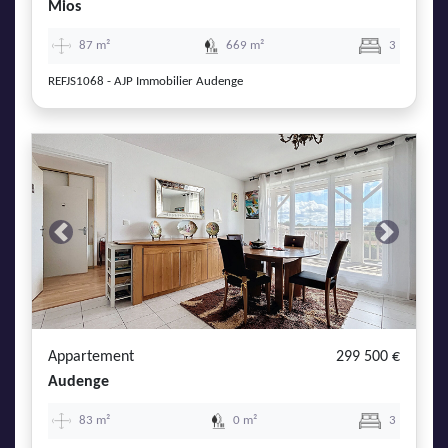
Mios
87 m²
669 m²
3
REFJS1068 - AJP Immobilier Audenge
Previous
Next
Appartement
299 500 €
Audenge
83 m²
0 m²
3