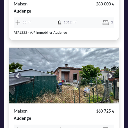
Maison
280 000 €
Audenge
53 m²
1312 m²
2
REF1333 - AJP Immobilier Audenge
Previous
Next
Maison
160 725 €
Audenge