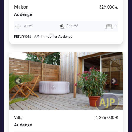
Maison
329 000 €
Audenge
90 m²
851 m²
3
REFLF5041 - AJP Immobilier Audenge
Previous
Next
Villa
1 236 000 €
Audenge