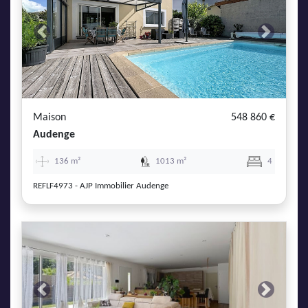
Previous
Next
Maison
548 860 €
Audenge
136 m²
1013 m²
4
REFLF4973 - AJP Immobilier Audenge
Previous
Next