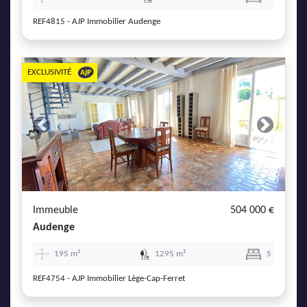
REF4815 - AJP Immobilier Audenge
EXCLUSIVITÉ
Previous
Next
Immeuble
504 000 €
Audenge
195 m²
1295 m²
5
REF4754 - AJP Immobilier Lège-Cap-Ferret