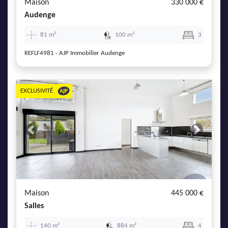
Maison
330 000 €
Audenge
81 m²
100 m²
3
REFLF4981 - AJP Immobilier Audenge
EXCLUSIVITÉ
Previous
Next
Maison
445 000 €
Salles
140 m²
884 m²
4