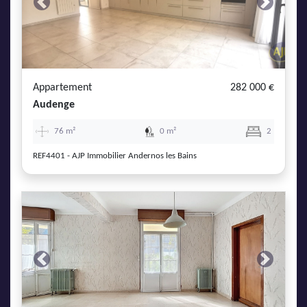
Previous
Next
Appartement
282 000 €
Audenge
76 m²
0 m²
2
REF4401 - AJP Immobilier Andernos les Bains
Previous
Next