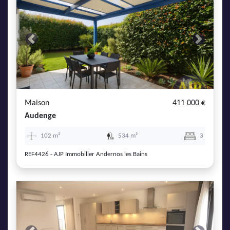
Previous
Next
Maison
411 000 €
Audenge
102 m²
534 m²
3
REF4426 - AJP Immobilier Andernos les Bains