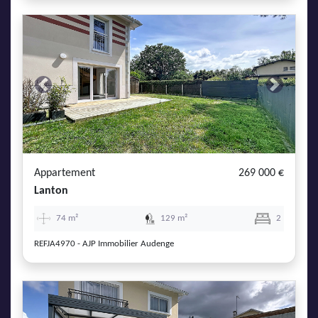
Previous
Next
Appartement
269 000 €
Lanton
74 m²
129 m²
2
REFJA4970 - AJP Immobilier Audenge