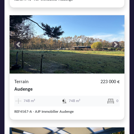
Previous
Next
Terrain
223 000 €
Audenge
748 m²
748 m²
0
REF4567-A - AJP Immobilier Audenge