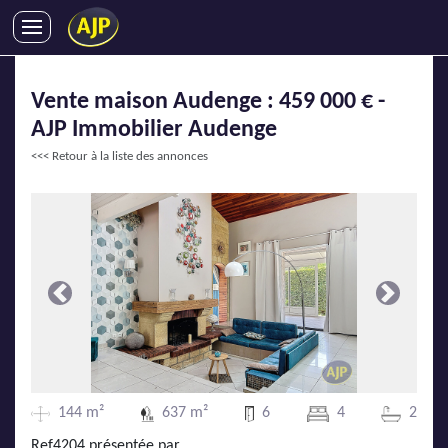
ACHATS
Vente maison Audenge : 459 000 € -
VENTES
AJP Immobilier Audenge
LOCATIONS
<<< Retour à la liste des annonces
GESTION LOCATIVE
SYNDIC
LMNP
IMMOBILIER NEUF
LOCATIONS DE VACANCES
Précédente
Suivante
ENTREPRISES
DEVENIR FRANCHISÉ
144 m²
637 m²
6
4
2
AJP Recrute
Ref4204 présentée par