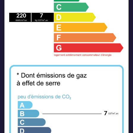
220
7
KWh/m²/an
kg CO²/m².an
7
CO²/m².an