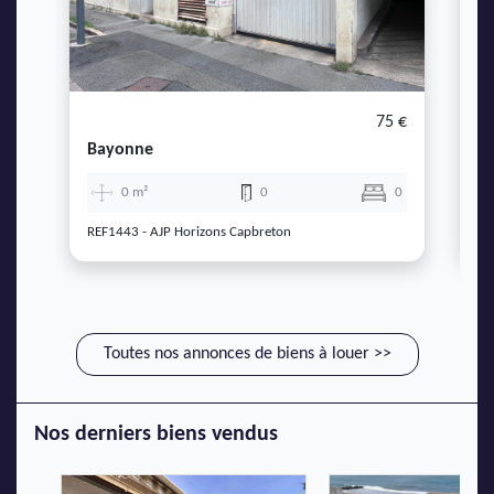
75 €
A
Bayonne
Sa
0 m²
0
0
REF1443 - AJP Horizons Capbreton
RE
Toutes nos annonces de biens à louer >>
Nos derniers biens vendus