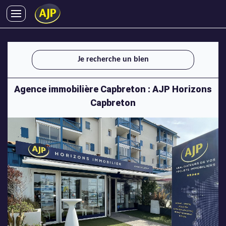
ACHATS
VENTES
Je recherche un bien
LOCATIONS
GESTION LOCATIVE
Agence immobilière Capbreton : AJP Horizons
SYNDIC
Capbreton
LMNP
IMMOBILIER NEUF
LOCATIONS DE VACANCES
ENTREPRISES
DEVENIR FRANCHISÉ
AJP Recrute