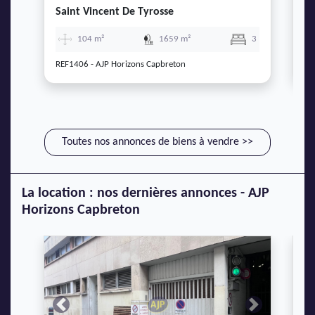
Saint Vincent De Tyrosse
L
104 m²
1659 m²
3
REF1406 - AJP Horizons Capbreton
RE
Toutes nos annonces de biens à vendre >>
La location : nos dernières annonces - AJP
Horizons Capbreton
Previous
Next
P