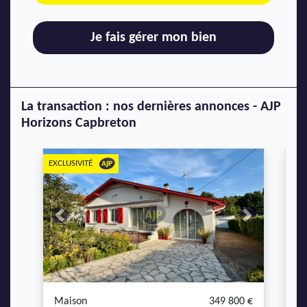
Je fais gérer mon bien
La transaction : nos dernières annonces - AJP
Horizons Capbreton
EXCLUSIVITÉ
Previous
Next
P
Maison
349 800 €
M