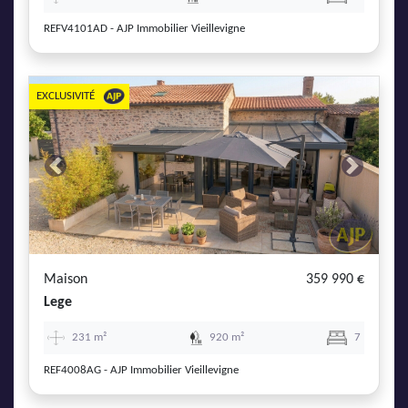
REFV4101AD - AJP Immobilier Vieillevigne
EXCLUSIVITÉ
Previous
Next
Maison
359 990 €
Lege
231 m²
920 m²
7
REF4008AG - AJP Immobilier Vieillevigne