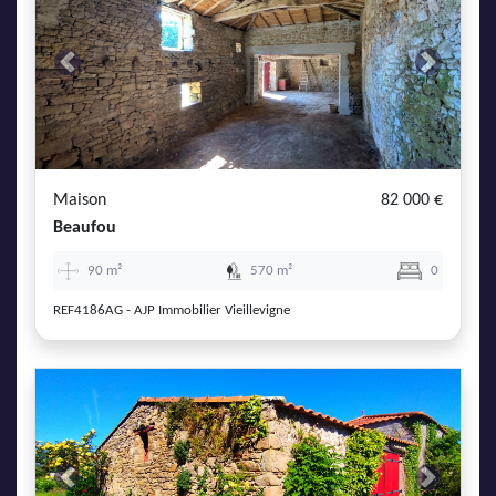
Previous
Next
Maison
82 000 €
Beaufou
90 m²
570 m²
0
REF4186AG - AJP Immobilier Vieillevigne
Previous
Next