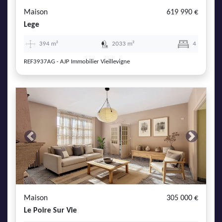
Maison
619 990 €
Lege
394 m²
2033 m²
4
REF3937AG - AJP Immobilier Vieillevigne
Previous
Next
Maison
305 000 €
Le Poire Sur Vie