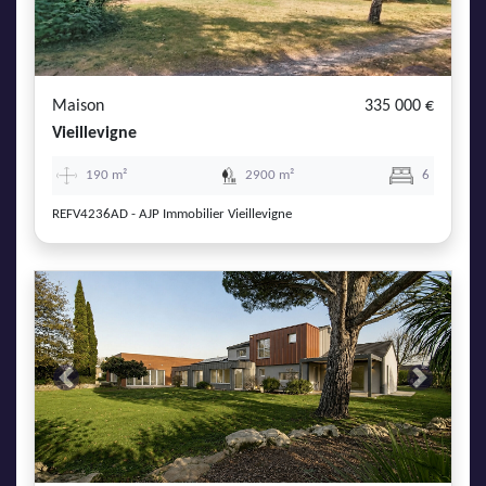
Maison
335 000 €
Vieillevigne
190 m²
2900 m²
6
REFV4236AD - AJP Immobilier Vieillevigne
Previous
Next