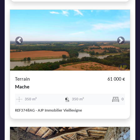
Previous
Next
Terrain
61 000 €
Mache
350 m²
350 m²
0
REF3748AG - AJP Immobilier Vieillevigne