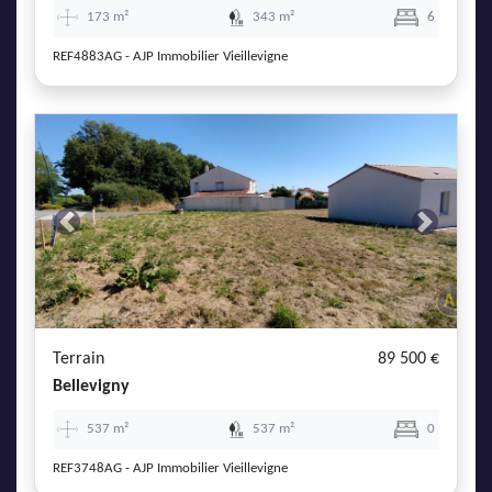
173 m²
343 m²
6
REF4883AG - AJP Immobilier Vieillevigne
Previous
Next
Terrain
89 500 €
Bellevigny
537 m²
537 m²
0
REF3748AG - AJP Immobilier Vieillevigne