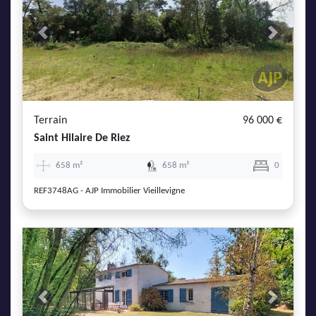
Previous
Next
Terrain
96 000 €
Saint Hilaire De Riez
658 m²
658 m²
0
REF3748AG - AJP Immobilier Vieillevigne
Previous
Next