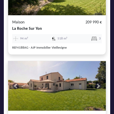
Maison
209 990 €
La Roche Sur Yon
94 m²
518 m²
3
REF4188AG - AJP Immobilier Vieillevigne
Previous
Next