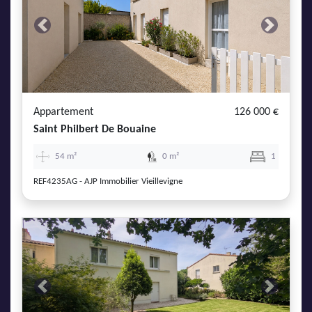
Previous
Next
Appartement
126 000 €
Saint Philbert De Bouaine
54 m²
0 m²
1
REF4235AG - AJP Immobilier Vieillevigne
Previous
Next