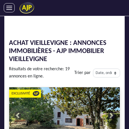
ACHATS
VENTES
LOCATIONS
ACHAT VIEILLEVIGNE : ANNONCES
GESTION LOCATIVE
IMMOBILIÈRES - AJP IMMOBILIER
SYNDIC
VIEILLEVIGNE
LMNP
Résultats de votre recherche: 19
Trier par
IMMOBILIER NEUF
annonces en ligne.
LOCATIONS DE VACANCES
ENTREPRISES
EXCLUSIVITÉ
DEVENIR FRANCHISÉ
Previous
Next
AJP Recrute