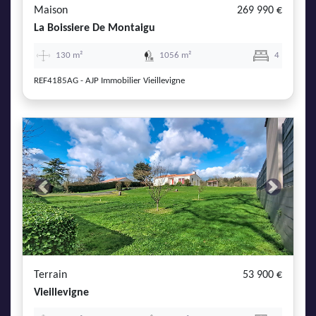
Maison
269 990 €
La Boissiere De Montaigu
130 m²
1056 m²
4
REF4185AG - AJP Immobilier Vieillevigne
Previous
Next
Terrain
53 900 €
Vieillevigne