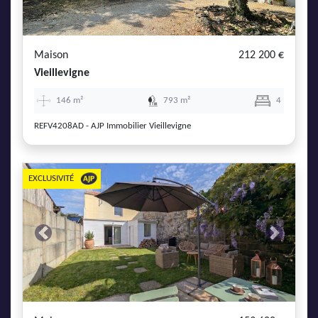
AJP Actualités
Service Qualité Clients
Maison
212 200 €
Vieillevigne
146 m²
793 m²
4
REFV4208AD - AJP Immobilier Vieillevigne
EXCLUSIVITÉ
Previous
Next