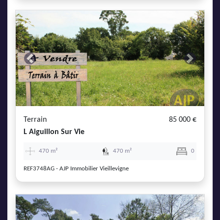
Previous
Next
Terrain
85 000 €
L Aiguillon Sur Vie
470 m²
470 m²
0
REF3748AG - AJP Immobilier Vieillevigne