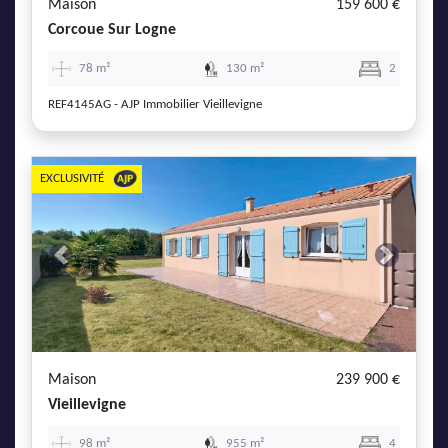
Maison
159 600 €
Corcoue Sur Logne
78 m²
130 m²
2
REF4145AG - AJP Immobilier Vieillevigne
EXCLUSIVITÉ
Previous
Next
Maison
239 900 €
Vieillevigne
98 m²
955 m²
4