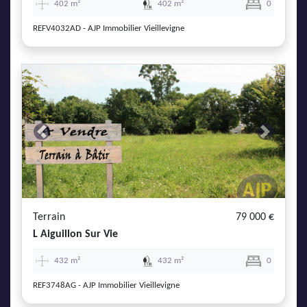
402 m²
402 m²
0
REFV4032AD - AJP Immobilier Vieillevigne
Previous
Next
Terrain
79 000 €
L Aiguillon Sur Vie
432 m²
432 m²
0
REF3748AG - AJP Immobilier Vieillevigne