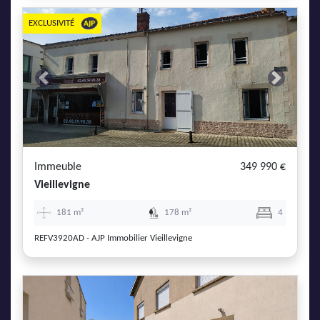
EXCLUSIVITÉ
Previous
Next
Immeuble
349 990 €
Vieillevigne
181 m²
178 m²
4
REFV3920AD - AJP Immobilier Vieillevigne