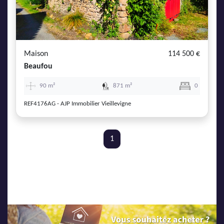
Maison
114 500 €
Beaufou
90 m²
871 m²
0
REF4176AG - AJP Immobilier Vieillevigne
1