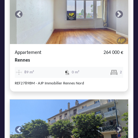
Previous
Next
Appartement
264 000 €
Rennes
89 m²
0 m²
2
REF2789BM - AJP Immobilier Rennes Nord
Previous
Next