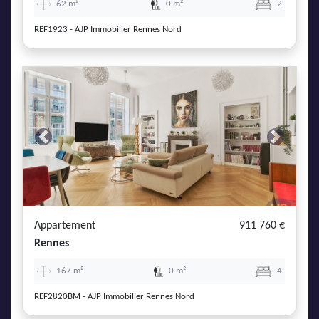
62 m²
0 m²
2
REF1923 - AJP Immobilier Rennes Nord
Previous
Next
Appartement
911 760 €
Rennes
167 m²
0 m²
4
REF2820BM - AJP Immobilier Rennes Nord