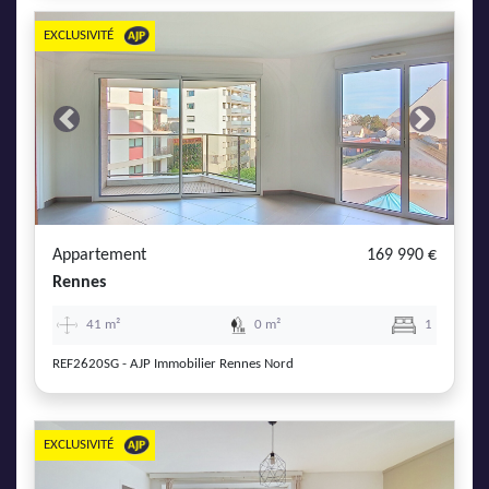
EXCLUSIVITÉ
Previous
Next
Appartement
169 990 €
Rennes
41 m²
0 m²
1
REF2620SG - AJP Immobilier Rennes Nord
EXCLUSIVITÉ