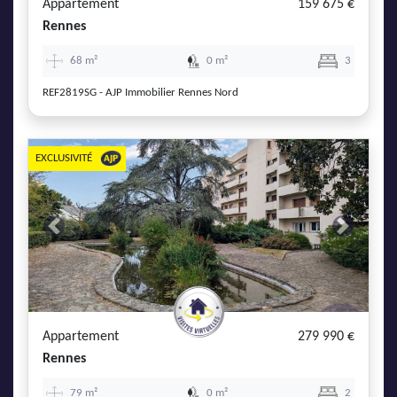
Appartement
159 675 €
Rennes
68 m²
0 m²
3
REF2819SG - AJP Immobilier Rennes Nord
EXCLUSIVITÉ
Previous
Next
Appartement
279 990 €
Rennes
79 m²
0 m²
2