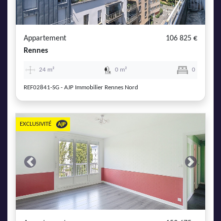
AJP Actualités
Service Qualité Clients
Appartement
106 825 €
Rennes
24 m²
0 m²
0
REF02841-SG - AJP Immobilier Rennes Nord
EXCLUSIVITÉ
Previous
Next