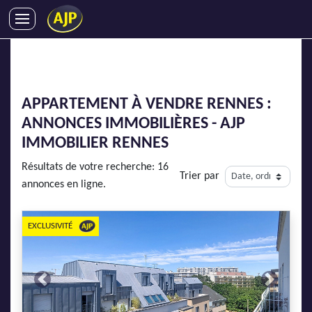
ACHATS
VENTES
LOCATIONS
APPARTEMENT À VENDRE RENNES :
GESTION LOCATIVE
ANNONCES IMMOBILIÈRES - AJP
SYNDIC
IMMOBILIER RENNES
LMNP
Résultats de votre recherche: 16
Trier par
IMMOBILIER NEUF
annonces en ligne.
LOCATIONS DE VACANCES
ENTREPRISES
EXCLUSIVITÉ
DEVENIR FRANCHISÉ
Previous
Next
AJP Recrute