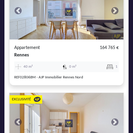
Previous
Next
Appartement
164 765 €
Rennes
40 m²
0 m²
1
REF02806BM - AJP Immobilier Rennes Nord
EXCLUSIVITÉ
Previous
Next