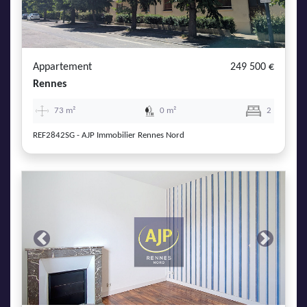
Appartement
249 500 €
Rennes
73 m²
0 m²
2
REF2842SG - AJP Immobilier Rennes Nord
Previous
Next