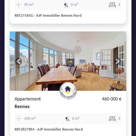
90 m²
0 m²
3
REF2756SG - AJP Immobilier Rennes Nord
Previous
Next
Appartement
460 000 €
Rennes
100 m²
0 m²
3
REF2827BM - AJP Immobilier Rennes Nord