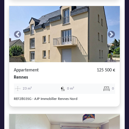
Previous
Next
Appartement
125 500 €
Rennes
23 m²
0 m²
0
REF2803SG - AJP Immobilier Rennes Nord