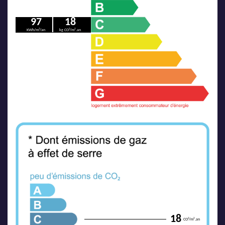
97
18
KWh/m²/an
kg CO²/m².an
18
CO²/m².an